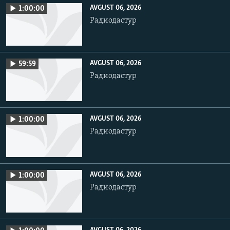
AVGUST 06, 2026
1:00:00
Радиодастур
AVGUST 06, 2026
59:59
Радиодастур
AVGUST 06, 2026
1:00:00
Радиодастур
AVGUST 06, 2026
1:00:00
Радиодастур