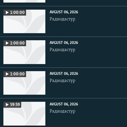
AVGUST 06, 2026
1:00:00
Радиодастур
AVGUST 06, 2026
1:00:00
Радиодастур
AVGUST 06, 2026
1:00:00
Радиодастур
AVGUST 06, 2026
59:59
Радиодастур