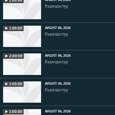
AVGUST 06, 2026
1:00:00
Радиодастур
AVGUST 06, 2026
1:00:00
Радиодастур
AVGUST 06, 2026
2:00:00
Радиодастур
AVGUST 06, 2026
1:00:00
Радиодастур
AVGUST 06, 2026
1:00:00