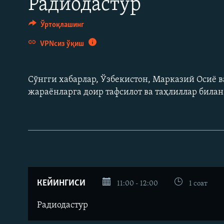
Радиодастур
Ўртоқлашинг
VPNсиз ўқиш
Сўнгги хабарлар, Ўзбекистон, Марказий Осиë в
жараëнларга доир тафсилот ва таҳлиллар била
КЕЙИНГИСИ
11:00 - 12:00
1 соат
Радиодастур