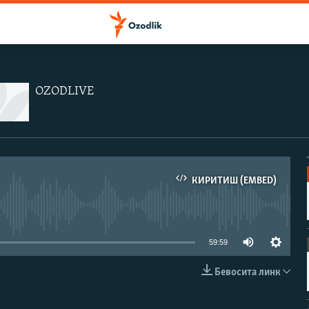
OZODLIVE
КИРИТИШ (EMBED)
иа-манба мавжуд эмас
59:59
Бевосита линк
КИРИТИШ (EMBED)