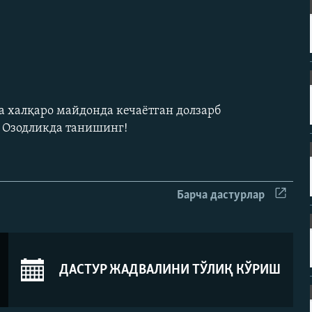
а халқаро майдонда кечаëтган долзарб
н Озодликда танишинг!
Барча дастурлар
ДАСТУР ЖАДВАЛИНИ ТЎЛИҚ КЎРИШ