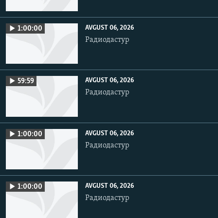
AVGUST 06, 2026
1:00:00
Радиодастур
AVGUST 06, 2026
59:59
Радиодастур
AVGUST 06, 2026
1:00:00
Радиодастур
AVGUST 06, 2026
1:00:00
Радиодастур