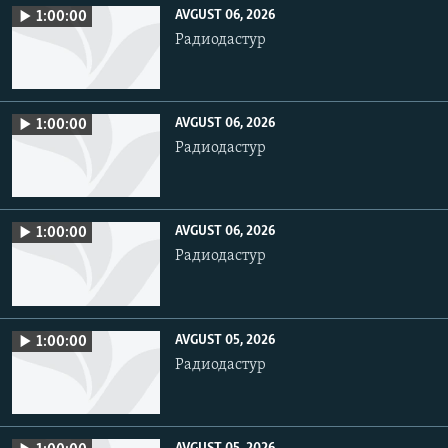
AVGUST 06, 2026
1:00:00
Радиодастур
AVGUST 06, 2026
1:00:00
Радиодастур
AVGUST 06, 2026
1:00:00
Радиодастур
AVGUST 05, 2026
1:00:00
Радиодастур