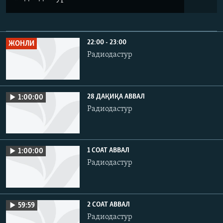
22:00 - 23:00
ЖОНЛИ
Радиодастур
28 ДАҚИҚА АВВАЛ
1:00:00
Радиодастур
1 СОАТ АВВАЛ
1:00:00
Радиодастур
2 СОАТ АВВАЛ
59:59
Радиодастур