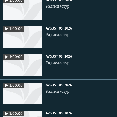
AVGUST 05, 2026
1:00:00
Радиодастур
AVGUST 05, 2026
1:00:00
Радиодастур
AVGUST 05, 2026
1:00:00
Радиодастур
AVGUST 05, 2026
1:00:00
Радиодастур
AVGUST 05, 2026
1:00:00