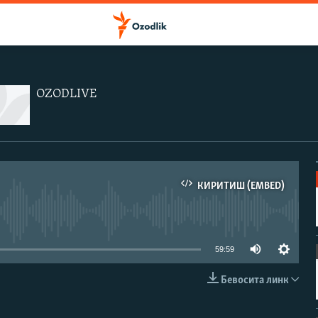
OZODLIVE
КИРИТИШ (EMBED)
иа-манба мавжуд эмас
59:59
Бевосита линк
КИРИТИШ (EMBED)