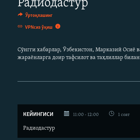
Радиодастур
Ўртоқлашинг
VPNсиз ўқиш
Сўнгги хабарлар, Ўзбекистон, Марказий Осиë в
жараëнларга доир тафсилот ва таҳлиллар била
КЕЙИНГИСИ
11:00 - 12:00
1 соат
Радиодастур