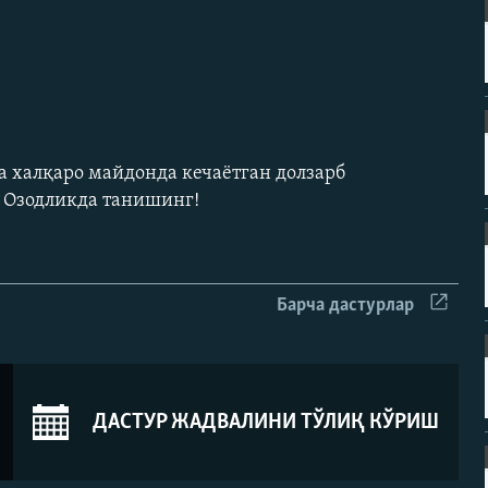
а халқаро майдонда кечаëтган долзарб
н Озодликда танишинг!
Барча дастурлар
ДАСТУР ЖАДВАЛИНИ ТЎЛИҚ КЎРИШ