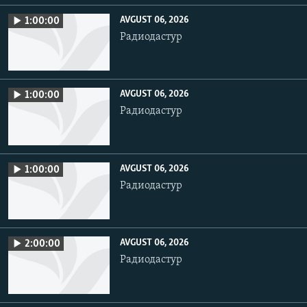
AVGUST 06, 2026
1:00:00
Радиодастур
AVGUST 06, 2026
1:00:00
Радиодастур
AVGUST 06, 2026
1:00:00
Радиодастур
AVGUST 06, 2026
2:00:00
Радиодастур