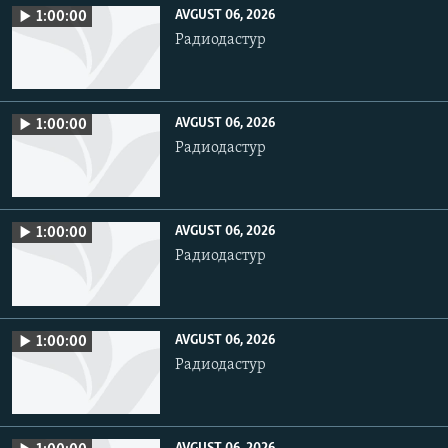
AVGUST 06, 2026
1:00:00
Радиодастур
AVGUST 06, 2026
1:00:00
Радиодастур
AVGUST 06, 2026
1:00:00
Радиодастур
AVGUST 06, 2026
1:00:00
Радиодастур