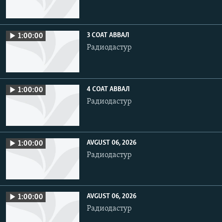
3 СОАТ АВВАЛ
1:00:00
Радиодастур
4 СОАТ АВВАЛ
1:00:00
Радиодастур
AVGUST 06, 2026
1:00:00
Радиодастур
AVGUST 06, 2026
1:00:00
Радиодастур