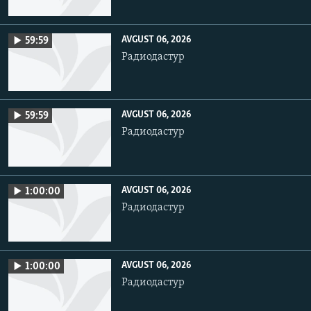
AVGUST 06, 2026
59:59
Радиодастур
AVGUST 06, 2026
59:59
Радиодастур
AVGUST 06, 2026
1:00:00
Радиодастур
AVGUST 06, 2026
1:00:00
Радиодастур