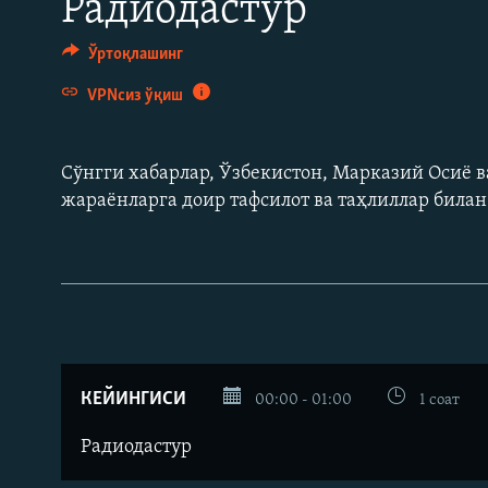
Радиодастур
Ўртоқлашинг
VPNсиз ўқиш
Сўнгги хабарлар, Ўзбекистон, Марказий Осиë в
жараëнларга доир тафсилот ва таҳлиллар била
КЕЙИНГИСИ
00:00 - 01:00
1 соат
Радиодастур