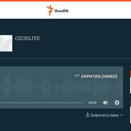
OZODLIVE
КИРИТИШ (EMBED)
иа-манба мавжуд эмас
59:59
Бевосита линк
КИРИТИШ (EMBED)