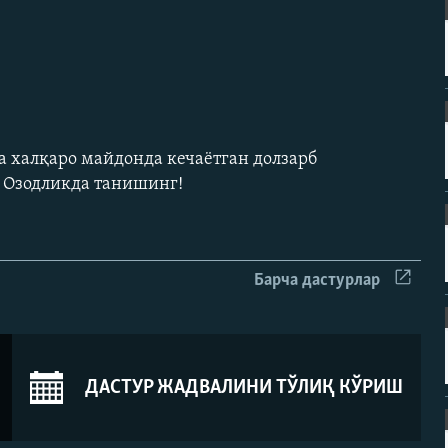
а халқаро майдонда кечаëтган долзарб
н Озодликда танишинг!
Барча дастурлар
ДАСТУР ЖАДВАЛИНИ ТЎЛИҚ КЎРИШ