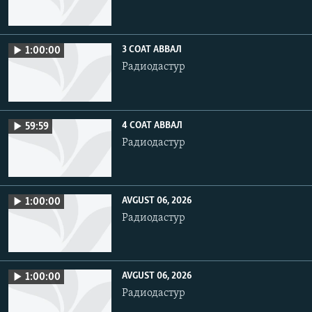
3 СОАТ АВВАЛ
1:00:00
Радиодастур
4 СОАТ АВВАЛ
59:59
Радиодастур
AVGUST 06, 2026
1:00:00
Радиодастур
AVGUST 06, 2026
1:00:00
Радиодастур