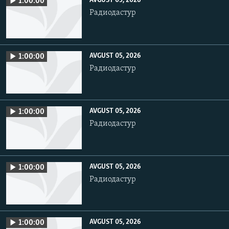
AVGUST 05, 2026
1:00:00
Радиодастур
AVGUST 05, 2026
1:00:00
Радиодастур
AVGUST 05, 2026
1:00:00
Радиодастур
AVGUST 05, 2026
1:00:00
Радиодастур
AVGUST 05, 2026
1:00:00