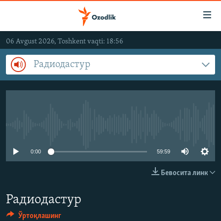
Линклар
Бош
мавзуларга
06 Avgust 2026, Toshkent vaqti: 18:56
ўтинг
OZODLIK SURISHTIRUVLARI
Асосий
Радиодастур
OZODVIDEO
навигацияга
ўтинг
OZODARXIV
Қидиришга
ўтинг
На русском
Айни дамда медиа-манба мавжуд эмас
ИЖТИМОИЙ ТАРМОҚЛАР
0:00
59:59
Бевосита линк
Радиодастур
Озодлик бошқа тилларда
Ўртоқлашинг