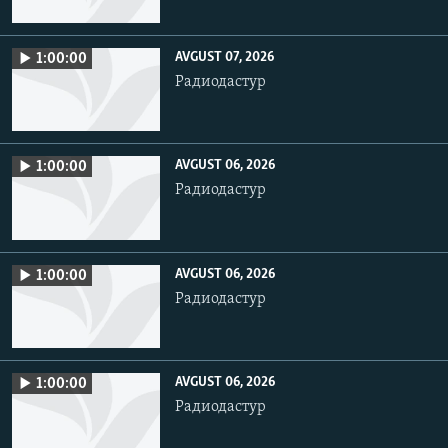
AVGUST 07, 2026
1:00:00
Радиодастур
AVGUST 06, 2026
1:00:00
Радиодастур
AVGUST 06, 2026
1:00:00
Радиодастур
AVGUST 06, 2026
1:00:00
Радиодастур