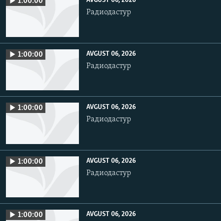
AVGUST 06, 2026
1:00:00
Радиодастур
AVGUST 06, 2026
1:00:00
Радиодастур
AVGUST 06, 2026
1:00:00
Радиодастур
AVGUST 06, 2026
1:00:00
Радиодастур
AVGUST 06, 2026
1:00:00