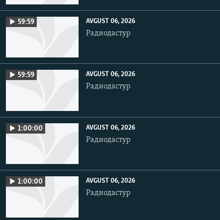
AVGUST 06, 2026
59:59
Радиодастур
AVGUST 06, 2026
59:59
Радиодастур
AVGUST 06, 2026
1:00:00
Радиодастур
AVGUST 06, 2026
1:00:00
Радиодастур