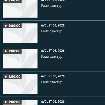
AVGUST 06, 2026
1:00:00
Радиодастур
AVGUST 06, 2026
1:00:00
Радиодастур
AVGUST 06, 2026
1:00:00
Радиодастур
AVGUST 06, 2026
1:00:00
Радиодастур
AVGUST 06, 2026
1:00:00