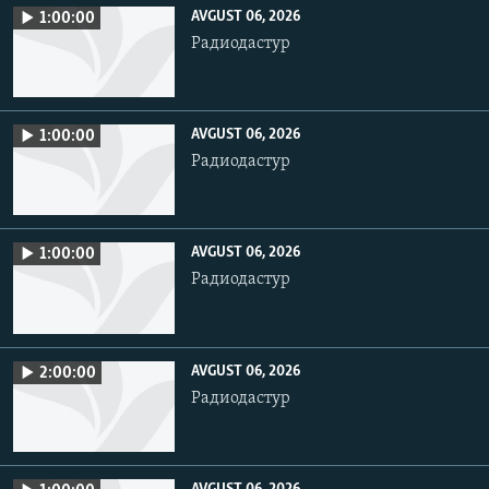
AVGUST 06, 2026
1:00:00
Радиодастур
AVGUST 06, 2026
1:00:00
Радиодастур
AVGUST 06, 2026
1:00:00
Радиодастур
AVGUST 06, 2026
2:00:00
Радиодастур