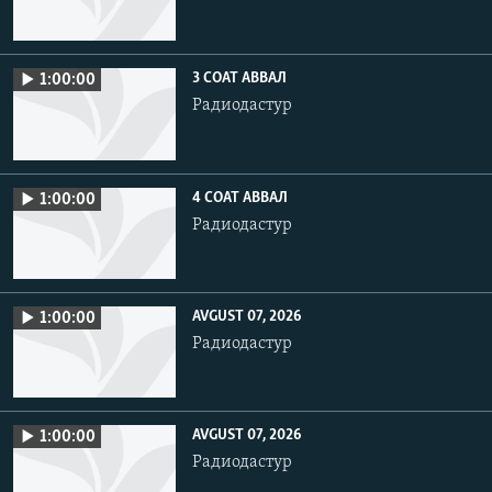
3 СОАТ АВВАЛ
1:00:00
Радиодастур
4 СОАТ АВВАЛ
1:00:00
Радиодастур
AVGUST 07, 2026
1:00:00
Радиодастур
AVGUST 07, 2026
1:00:00
Радиодастур