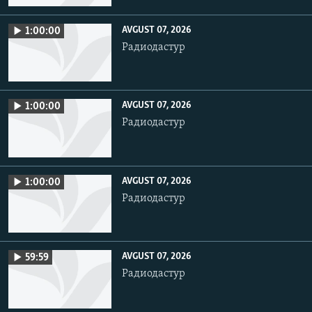
AVGUST 07, 2026
1:00:00
Радиодастур
AVGUST 07, 2026
1:00:00
Радиодастур
AVGUST 07, 2026
1:00:00
Радиодастур
AVGUST 07, 2026
59:59
Радиодастур