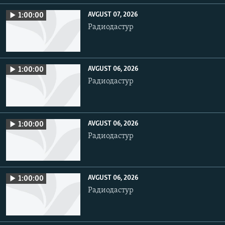
AVGUST 07, 2026
1:00:00
Радиодастур
AVGUST 06, 2026
1:00:00
Радиодастур
AVGUST 06, 2026
1:00:00
Радиодастур
AVGUST 06, 2026
1:00:00
Радиодастур