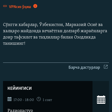
VPNсиз ўқиш
Сўнгги хабарлар, Ўзбекистон, Марказий Осиë ва
халқаро майдонда кечаëтган долзарб жараëнларга
доир тафсилот ва таҳлиллар билан Озодликда
танишинг!
Барча дастурлар
КЕЙИНГИСИ
17:00 - 18:00
1 соат
Радиодастур