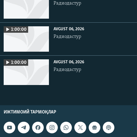
Радиодастур
AVGUST 06, 2026
1:00:00
Радиодастур
AVGUST 06, 2026
1:00:00
Радиодастур
ИЖТИМОИЙ ТАРМОҚЛАР