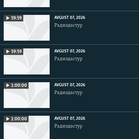
AVGUST 07, 2026
59:59
Радиодастур
AVGUST 07, 2026
59:59
Радиодастур
AVGUST 07, 2026
1:00:00
Радиодастур
AVGUST 07, 2026
1:00:00
Радиодастур