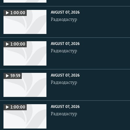
AVGUST 07, 2026
1:00:00
Радиодастур
AVGUST 07, 2026
1:00:00
Радиодастур
AVGUST 07, 2026
59:59
Радиодастур
AVGUST 07, 2026
1:00:00
Радиодастур