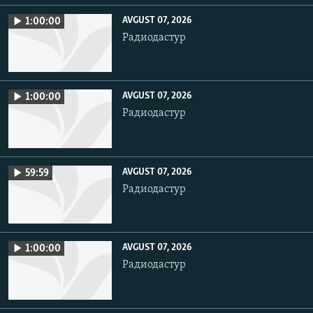
AVGUST 07, 2026
1:00:00
Радиодастур
AVGUST 07, 2026
1:00:00
Радиодастур
AVGUST 07, 2026
59:59
Радиодастур
AVGUST 07, 2026
1:00:00
Радиодастур