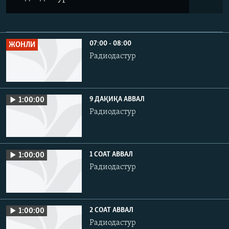
07:00 - 08:00
ЖОНЛИ
Радиодастур
9 ДАҚИҚА АВВАЛ
1:00:00
Радиодастур
1 СОАТ АВВАЛ
1:00:00
Радиодастур
2 СОАТ АВВАЛ
1:00:00
Радиодастур