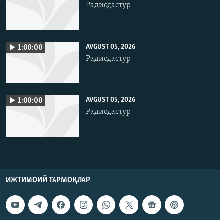
Радиодастур
AVGUST 05, 2026
1:00:00
Радиодастур
AVGUST 05, 2026
1:00:00
Радиодастур
ИЖТИМОИЙ ТАРМОҚЛАР