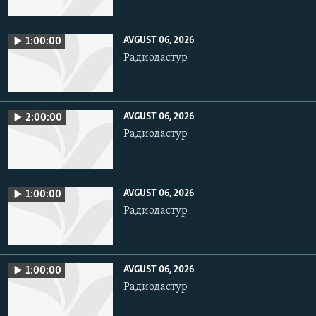
AVGUST 06, 2026
1:00:00
Радиодастур
AVGUST 06, 2026
2:00:00
Радиодастур
AVGUST 06, 2026
1:00:00
Радиодастур
AVGUST 06, 2026
1:00:00
Радиодастур