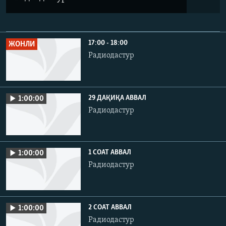
17:00 - 18:00
ЖОНЛИ
Радиодастур
29 ДАҚИҚА АВВАЛ
1:00:00
Радиодастур
1 СОАТ АВВАЛ
1:00:00
Радиодастур
2 СОАТ АВВАЛ
1:00:00
Радиодастур