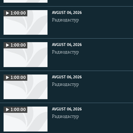
AVGUST 06, 2026
1:00:00
Радиодастур
AVGUST 06, 2026
1:00:00
Радиодастур
AVGUST 06, 2026
1:00:00
Радиодастур
AVGUST 06, 2026
1:00:00
Радиодастур