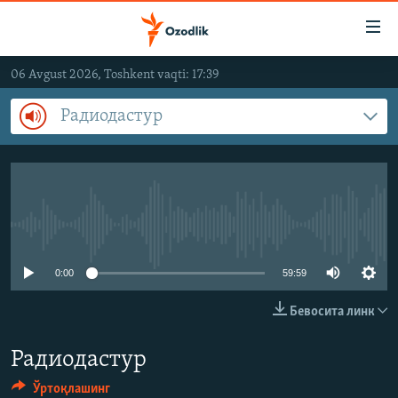
Линклар
Бош
мавзуларга
06 Avgust 2026, Toshkent vaqti: 17:39
ўтинг
OZODLIK SURISHTIRUVLARI
Асосий
Радиодастур
OZODVIDEO
навигацияга
ўтинг
OZODARXIV
Қидиришга
ўтинг
На русском
Айни дамда медиа-манба мавжуд эмас
ИЖТИМОИЙ ТАРМОҚЛАР
0:00
59:59
Бевосита линк
Радиодастур
Озодлик бошқа тилларда
Ўртоқлашинг