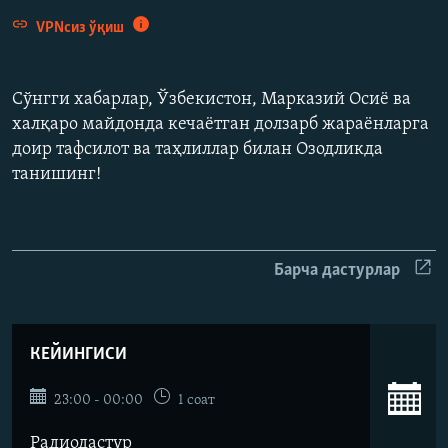
VPNсиз ўқиш
Сўнгги хабарлар, Ўзбекистон, Марказий Осиë ва
халқаро майдонда кечаëтган долзарб жараëнларга
доир тафсилот ва таҳлиллар билан Озодликда
танишинг!
Барча дастурлар
КЕЙИНГИСИ
23:00 - 00:00
1 соат
Радиодастур