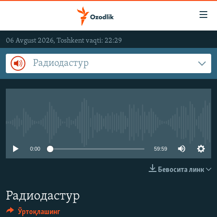
Линклар
Бош
мавзуларга
06 Avgust 2026, Toshkent vaqti: 22:29
ўтинг
OZODLIK SURISHTIRUVLARI
Асосий
Радиодастур
OZODVIDEO
навигацияга
ўтинг
OZODARXIV
Қидиришга
ўтинг
На русском
Айни дамда медиа-манба мавжуд эмас
ИЖТИМОИЙ ТАРМОҚЛАР
0:00
59:59
Бевосита линк
Радиодастур
Озодлик бошқа тилларда
Ўртоқлашинг