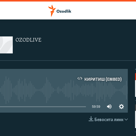
OZODLIVE
КИРИТИШ (EMBED)
иа-манба мавжуд эмас
59:59
Бевосита линк
КИРИТИШ (EMBED)