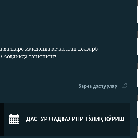
а халқаро майдонда кечаëтган долзарб
н Озодликда танишинг!
Барча дастурлар
ДАСТУР ЖАДВАЛИНИ ТЎЛИҚ КЎРИШ