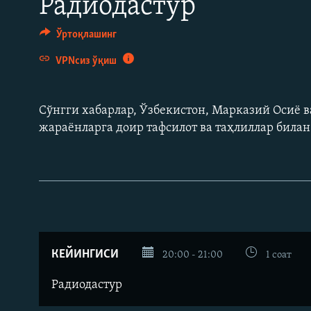
Радиодастур
Ўртоқлашинг
VPNсиз ўқиш
Сўнгги хабарлар, Ўзбекистон, Марказий Осиë в
жараëнларга доир тафсилот ва таҳлиллар била
КЕЙИНГИСИ
20:00 - 21:00
1 соат
Радиодастур