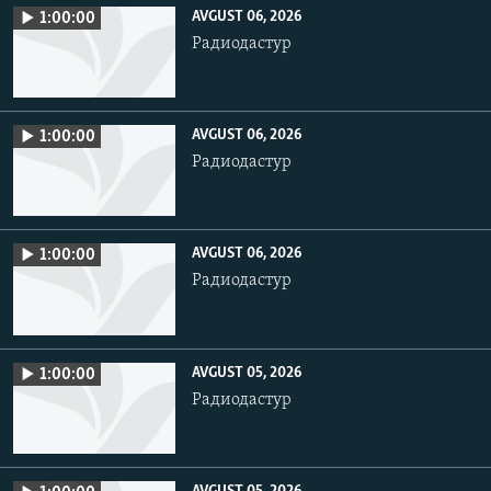
AVGUST 06, 2026
1:00:00
Радиодастур
AVGUST 06, 2026
1:00:00
Радиодастур
AVGUST 06, 2026
1:00:00
Радиодастур
AVGUST 05, 2026
1:00:00
Радиодастур