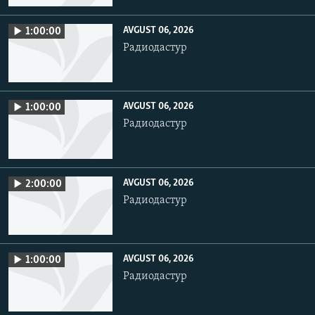
AVGUST 06, 2026
1:00:00
Радиодастур
AVGUST 06, 2026
1:00:00
Радиодастур
AVGUST 06, 2026
2:00:00
Радиодастур
AVGUST 06, 2026
1:00:00
Радиодастур