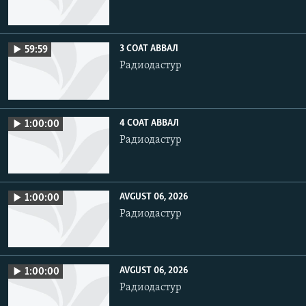
3 СОАТ АВВАЛ
59:59
Радиодастур
4 СОАТ АВВАЛ
1:00:00
Радиодастур
AVGUST 06, 2026
1:00:00
Радиодастур
AVGUST 06, 2026
1:00:00
Радиодастур