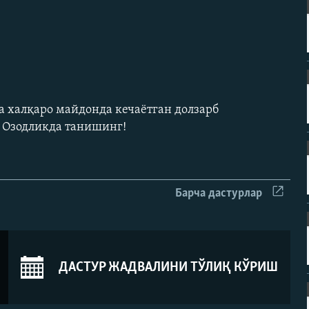
а халқаро майдонда кечаëтган долзарб
н Озодликда танишинг!
Барча дастурлар
ДАСТУР ЖАДВАЛИНИ ТЎЛИҚ КЎРИШ