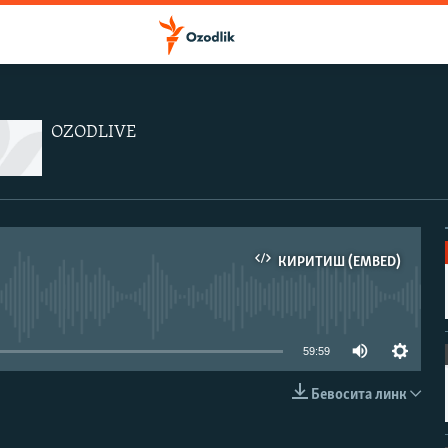
OZODLIVE
КИРИТИШ (EMBED)
иа-манба мавжуд эмас
59:59
Бевосита линк
КИРИТИШ (EMBED)