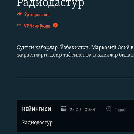
Радиодастур
Ўртоқлашинг
VPNсиз ўқиш
Сўнгги хабарлар, Ўзбекистон, Марказий Осиë в
жараëнларга доир тафсилот ва таҳлиллар била
КЕЙИНГИСИ
23:00 - 00:00
1 соат
Радиодастур