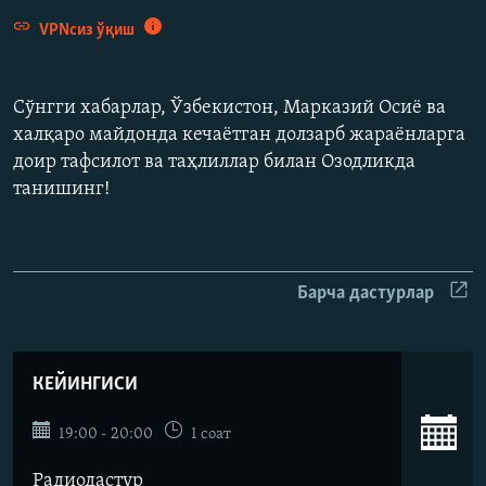
VPNсиз ўқиш
Сўнгги хабарлар, Ўзбекистон, Марказий Осиë ва
халқаро майдонда кечаëтган долзарб жараëнларга
доир тафсилот ва таҳлиллар билан Озодликда
танишинг!
Барча дастурлар
КЕЙИНГИСИ
19:00 - 20:00
1 соат
Радиодастур