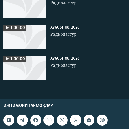
Радиодастур
AVGUST 08, 2026
1:00:00
Радиодастур
AVGUST 08, 2026
1:00:00
Радиодастур
ИЖТИМОИЙ ТАРМОҚЛАР