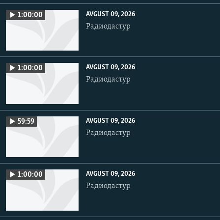
AVGUST 09, 2026
1:00:00
Радиодастур
AVGUST 09, 2026
1:00:00
Радиодастур
AVGUST 09, 2026
59:59
Радиодастур
AVGUST 09, 2026
1:00:00
Радиодастур