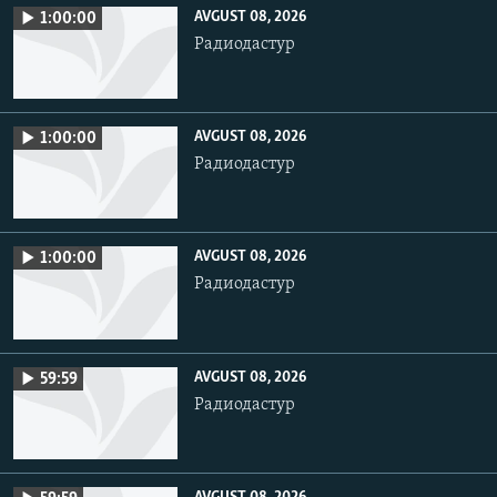
AVGUST 08, 2026
1:00:00
Радиодастур
AVGUST 08, 2026
1:00:00
Радиодастур
AVGUST 08, 2026
1:00:00
Радиодастур
AVGUST 08, 2026
59:59
Радиодастур