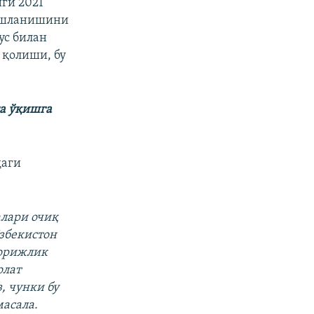
ги 2021
бошланишини
ус билан
 қолиши, бу
га ўқишга
даги
алари очиқ
Ўзбекистон
хорижлик
олат
, чунки бу
масала.