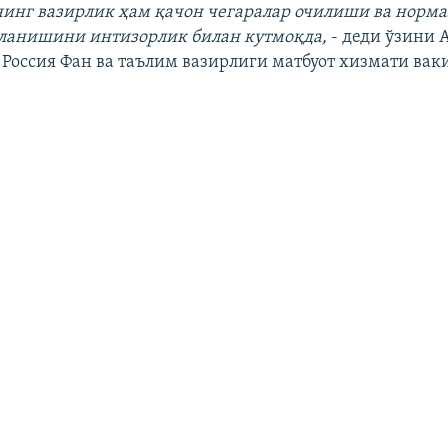
нинг вазирлик ҳам қачон чегаралар очилиши ва норм
ланишини интизорлик билан кутмоқда,
- деди ўзини 
Россия Фан ва таълим вазирлиги матбуот хизмати вак