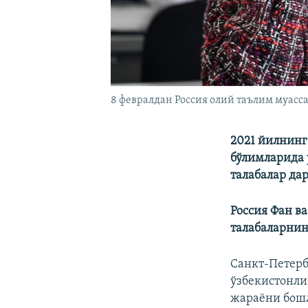
8 февралдан Россия олий таълим муас
2021 йилнинг
бўлимларида 
талабалар
дар
Россия Фан в
талабаларнин
Санкт-Петерб
ўзбекистонли
жараёни бошл