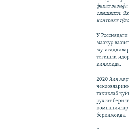
фақат вазифа
олишяпти. Ях
контракт тўл
У Россиядаги
мазкур вазия
мутасаддилар
тегишли идор
қилмоқда.
2020 йил мар
чекловларин
тақиқлаб қўй
рухсат берил
компаниялар 
берилмоқда.