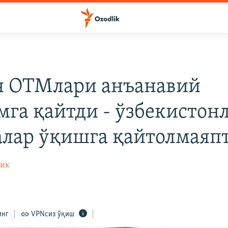
я ОТМлари анъанавий
мга қайтди - ўзбекистон
алар ўқишга қайтолмаяп
лик
инг
VPNсиз ўқиш