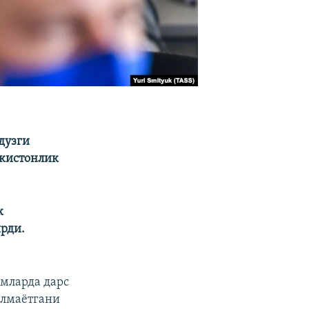
дузги
екистонлик
к
рди.
имларда дарс
олмаётгани