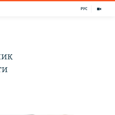
РУС
лик
ти