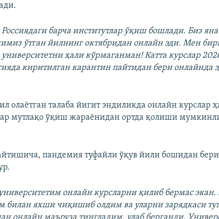
ади.
 Россиядаги барча институтлар ўқиш бошлади. Биз яна
имиз ўтган йилнинг октябридан онлайн эди. Мен би
 университетни ҳали кўрмаганман! Катта курслар 20
сияда киритилган карантин пайтидан бери онлайнда э
сил олаётган талаба йигит эндиликда онлайн курслар 
лар мутлақо ўқиш жараёнидан ортда қолиши мумкин
йтишича, пандемия туфайли ўқув йили бошидан бери
ур.
университетим онлайн курсларни қилиб бермас экан.
 билан яхши чиқишиб олдим ва уларни зарядкаси туг
ан онлайн маъруза тингладим, улаб берганди. Униве