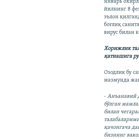
Январь охирл
йилнинг 8 ф
эълон қилган
боғлиқ санит
вирус билан 
Хорижлик тал
қатнашига ру
Озодлик бу с
мазмунда жав
-
Анъанавий д
бўлган мамлак
билан чегара
талабаларими
қачонгача да
бизнинг вако