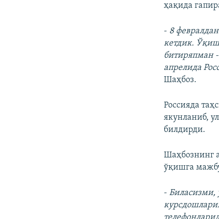
ҳақида гапир
-
8 февралдан
кетдик. Ўқиш
битиряпман -
апрелида Рос
Шаҳбоз.
Россияда таҳ
якунланиб, у
билдирди.
Шаҳбознинг а
ўқишга мажб
-
Биласизми, 
курсдошларим
телефонларид