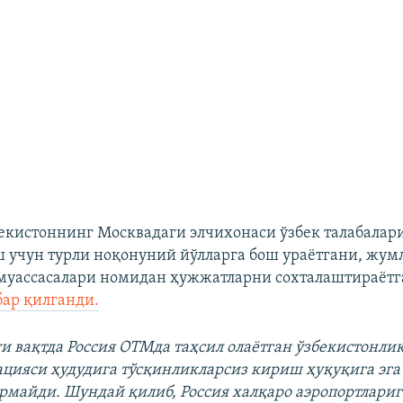
екистоннинг Москвадаги элчихонаси ўзбек талабалари
 учун турли ноқонуний йўлларга бош ураётгани, жумл
муассасалари номидан ҳужжатларни сохталаштираёт
бар қилганди.
и вақтда Россия ОТМда таҳсил олаётган ўзбекистонлик
ацияси ҳудудига тўсқинликларсиз кириш ҳуқуқига эга
рмайди. Шундай қилиб, Россия халқаро аэропортлариг