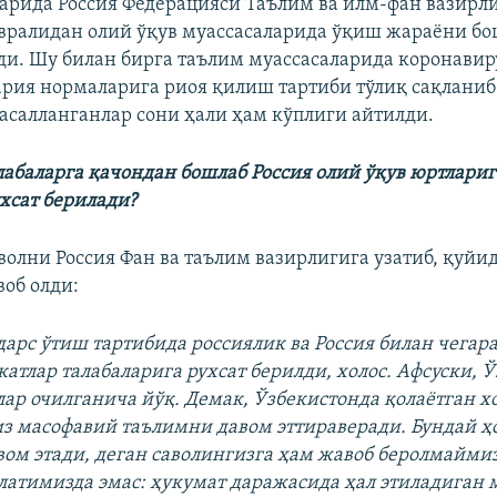
арида Россия Федерацияси Таълим ва илм-фан вазирли
евралидан олий ўқув муассасаларида ўқиш жараёни 
ди. Шу билан бирга таълим муассасаларида коронавир
ария нормаларига риоя қилиш тартиби тўлиқ сақланиб
касалланганлар сони ҳали ҳам кўплиги айтилди.
абаларга қачондан бошлаб Россия олий ўқув юртлари
хсат берилади?
аволни Россия Фан ва таълим вазирлигига узатиб, қуйи
об олди:
арс ўтиш тартибида россиялик ва Россия билан чегар
атлар талабаларига рухсат берилди, холос. Афсуски, 
лар очилганича йўқ. Демак, Ўзбекистонда қолаётган 
з масофавий таълимни давом эттираверади. Бундай ҳ
вом этади, деган саволингизга ҳам жавоб беролмаймиз
латимизда эмас: ҳукумат даражасида ҳал этиладиган 