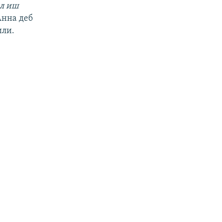
ал иш
Анна деб
или.