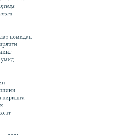
ақтида
оизга
балар номидан
зирлиги
янинг
а умид
ин
ришини
га киришга
ик
хсат