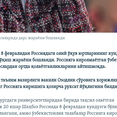
сасаларида дарс жараёни бошланди
 8 февралидан Россиядаги олий ўқув юртларининг
кун
ўқиш жараёни бошланди. Россияга киролмаётган ўзб
слардан ортда қолаётганликларини айтишмоқда.
а таълим вазирлиги вакили Озодлик сўровига хорижли
г Россияга киришига ҳозирча рухсат йўқлигини билди
ургдаги университетларидан бирида таҳсил олаётган
к 20 яшар Шаҳбоз Россияда 8 февралдан кундузги бўл
ангани, аммо ўзбекистонлик талабалар Россияга кир