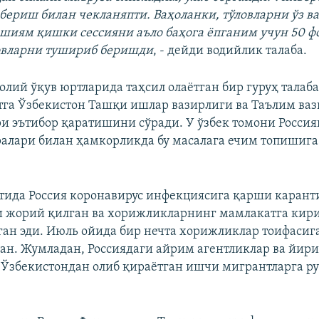
 бериш билан чекланяпти. Ваҳоланки, тўловларни ўз в
шиям қишки сессияни аъло баҳога ёпганим учун 50 ф
овларни тушириб беришди
, - дейди водийлик талаба.
 олий ўқув юртларида таҳсил олаётган бир гуруҳ тала
тга Ўзбекистон Ташқи ишлар вазирлиги ва Таълим ва
и эътибор қаратишини сўради. У ўзбек томони Росси
алари билан ҳамкорликда бу масалага ечим топишиг
тида Россия коронавирус инфекциясига қарши карант
и жорий қилган ва хорижликларнинг мамлакатга ки
ган эди. Июль ойида бир нечта хорижликлар тоифаси
ган. Жумладан, Россиядаги айрим агентликлар ва йир
Ўзбекистондан олиб қираётган ишчи мигрантларга ру