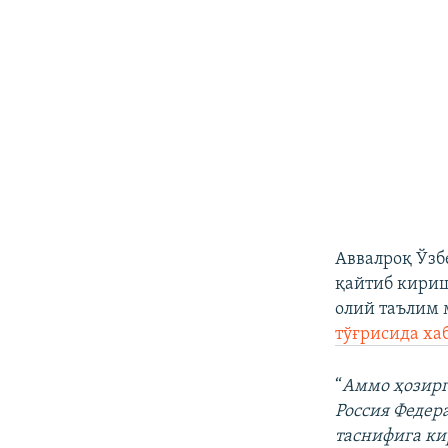
Аввалроқ Ўзб
қайтиб кириш
олий таълим 
тўғрисида ха
“
Аммо ҳозирг
Россия Федер
таснифига ки