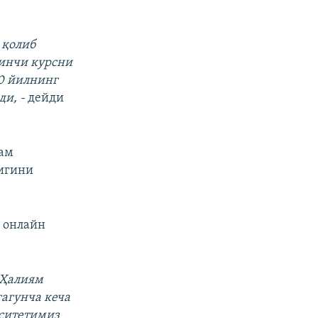
 қолиб
ринчи курсни
20 йилнинг
ди, -
дейди
ҳам
лигини
 онлайн
 Ҳалиям
агунча кеча
рситетимиз