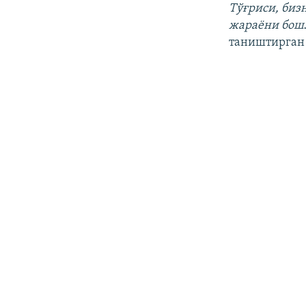
Тўғриси, биз
жараёни бош
таништирган 