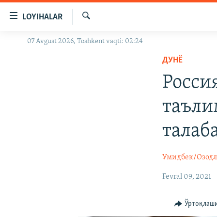
Линклар
LOYIHALAR
Бош
мавзуларга
Излаш
07 Avgust 2026, Toshkent vaqti: 02:24
OZODLIK SURISHTIRUVLARI
ўтинг
Асосий
ДУНË
OZODVIDEO
навигацияга
Росси
OZODARXIV
ўтинг
Қидиришга
таъли
ўтинг
талаб
Умидбек/Озод
Fevral 09, 2021
Ўртоқлаш