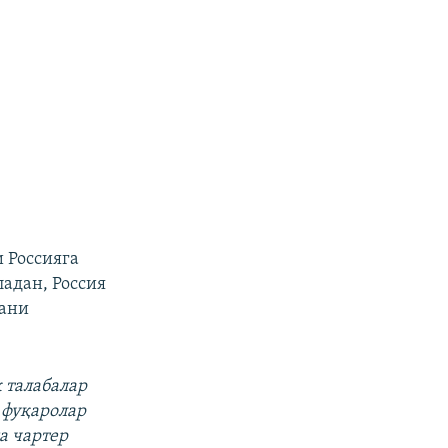
 Россияга
адан, Россия
гани
 талабалар
 фуқаролар
а чартер