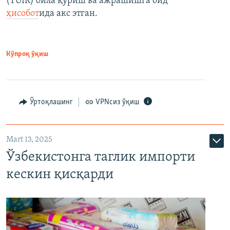
(ТÜİК) оила қуриш ва ажрашишга оид
ҳисобот
ида акс этган.
Кўпроқ ўқиш
Ўртоқлашинг
VPNсиз ўқиш
Mart 13, 2025
Ўзбекистонга таглик импорти
кескин қисқарди