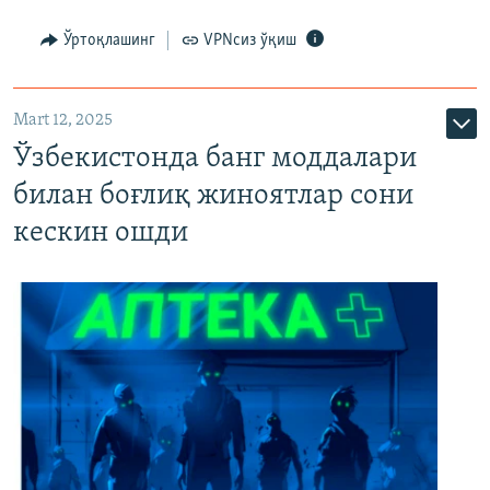
Ўртоқлашинг
VPNсиз ўқиш
Mart 12, 2025
Ўзбекистонда банг моддалари
билан боғлиқ жиноятлар сони
кескин ошди