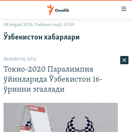
Линклар
Бош
мавзуларга
08 Avgust 2026, Toshkent vaqti: 20:59
ўтинг
OZODLIK SURISHTIRUVLARI
Асосий
Ўзбекистон хабарлари
OZODVIDEO
навигацияга
ўтинг
OZODARXIV
Қидиришга
Sentabr 06, 2021
ўтинг
На русском
Токио-2020 Паралимпия
ўйинларида Ўзбекистон 16-
ИЖТИМОИЙ ТАРМОҚЛАР
ўринни эгаллади
Озодлик бошқа тилларда