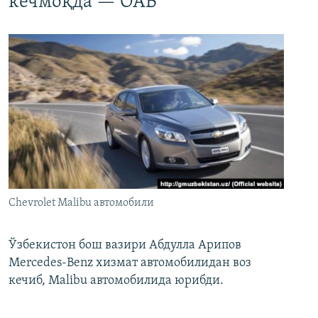
кечмоқда — ОАВ
Chevrolet Malibu автомобили
Ўзбекистон бош вазири Абдулла Арипов
Mercedes-Benz хизмат автомобилидан воз
кечиб, Malibu автомобилида юрибди.