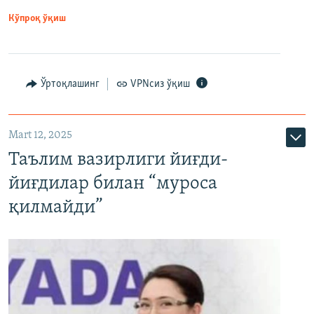
Кўпроқ ўқиш
Ўртоқлашинг
VPNсиз ўқиш
Mart 12, 2025
Таълим вазирлиги йиғди-
йиғдилар билан “муроса
қилмайди”