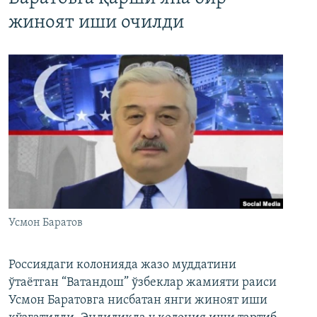
жиноят иши очилди
Усмон Баратов
Россиядаги колонияда жазо муддатини
ўтаётган “Ватандош” ўзбеклар жамияти раиси
Усмон Баратовга нисбатан янги жиноят иши