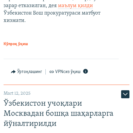
зарар етказилган, дея
маълум қилди
Ўзбекистон Бош прокуратураси матбуот
хизмати.
Кўпроқ ўқиш
Ўртоқлашинг
VPNсиз ўқиш
Mart 12, 2025
Ўзбекистон учоқлари
Москвадан бошқа шаҳарларга
йўналтирилди