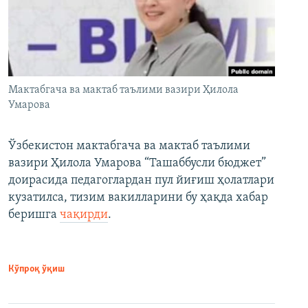
Мактабгача ва мактаб таълими вазири Ҳилола
Умарова
Ўзбекистон мактабгача ва мактаб таълими
вазири Ҳилола Умарова “Ташаббусли бюджет”
доирасида педагоглардан пул йиғиш ҳолатлари
кузатилса, тизим вакилларини бу ҳақда хабар
беришга
чақирди
.
Кўпроқ ўқиш