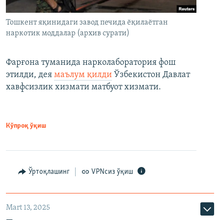
Тошкент яқинидаги завод печида ёқилаётган
наркотик моддалар (архив сурати)
Фарғона туманида нарколаборатория фош
этилди, дея
маълум қилди
Ўзбекистон Давлат
хавфсизлик хизмати матбуот хизмати.
Кўпроқ ўқиш
Ўртоқлашинг
VPNсиз ўқиш
Mart 13, 2025