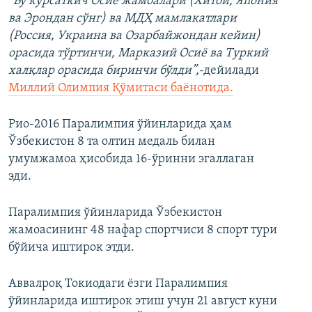
“Бу кўрсаткич Осиё жамоалари (Хитой, Япония
ва Эрондан сўнг) ва МДҲ мамлакатлари
(Россия, Украина ва Озарбайжондан кейин)
орасида тўртинчи, Марказий Осиё ва Туркий
халқлар орасида биринчи бўлди”,-
дейилади
Миллий Олимпия Қўмитаси баёнотида.
Рио-2016 Паралимпия ўйинларида ҳам
Ўзбекистон 8 та олтин медаль билан
умумжамоа ҳисобида 16-ўринни эгаллаган
эди.
Паралимпия ўйинларида Ўзбекистон
жамоасининг 48 нафар спортчиси 8 спорт тури
бўйича иштирок этди.
Аввалроқ Токиодаги ёзги Паралимпия
ўйинларида иштирок этиш учун 21 август куни