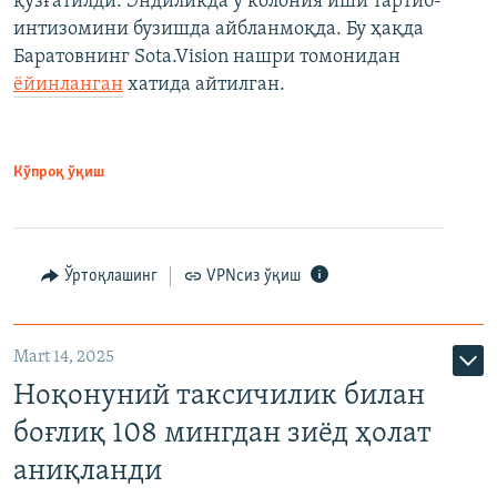
қўзғатилди. Эндиликда у колония иши тартиб-
интизомини бузишда айбланмоқда. Бу ҳақда
Баратовнинг Sota.Vision нашри томонидан
ёйинланган
хатида айтилган.
Кўпроқ ўқиш
Ўртоқлашинг
VPNсиз ўқиш
Mart 14, 2025
Ноқонуний таксичилик билан
боғлиқ 108 мингдан зиёд ҳолат
аниқланди