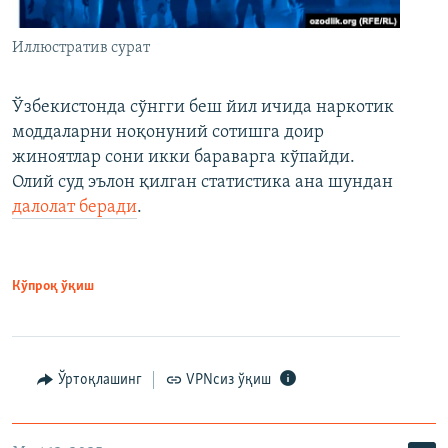
Иллюстратив сурат
Ўзбекистонда сўнгги беш йил ичида наркотик
моддаларни ноқонуний сотишга доир
жиноятлар сони икки бараварга кўпайди.
Олий суд эълон қилган статистика ана шундан
далолат беради
.
Кўпроқ ўқиш
Ўртоқлашинг
VPNсиз ўқиш