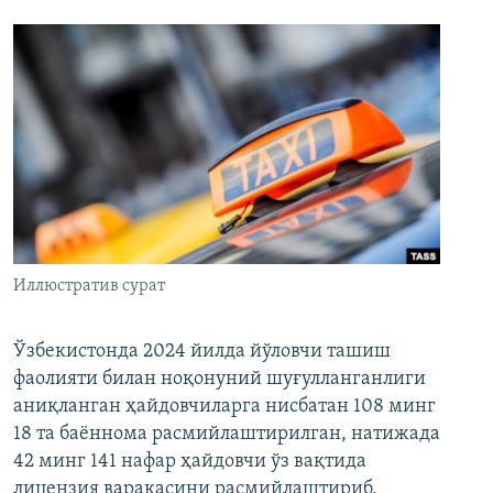
Иллюстратив сурат
Ўзбекистонда 2024 йилда йўловчи ташиш
фаолияти билан ноқонуний шуғулланганлиги
аниқланган ҳайдовчиларга нисбатан 108 минг
18 та баённома расмийлаштирилган, натижада
42 минг 141 нафар ҳайдовчи ўз вақтида
лицензия варақасини расмийлаштириб,