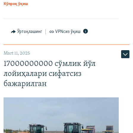
Кўпроқ ўқиш
Ўртоқлашинг
VPNсиз ўқиш
Mart 11, 2025
17000000000 сўмлик йўл
лойиҳалари сифатсиз
бажарилган