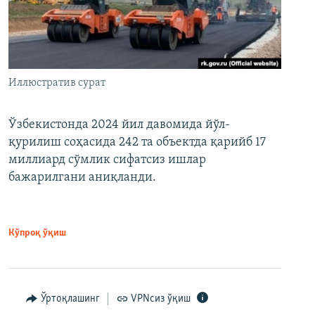
Иллюстратив сурат
Ўзбекистонда 2024 йил давомида йўл-
қурилиш соҳасида 242 та объектда қарийб 17
миллиард сўмлик сифатсиз ишлар
бажарилгани аниқланди.
Кўпроқ ўқиш
Ўртоқлашинг
VPNсиз ўқиш