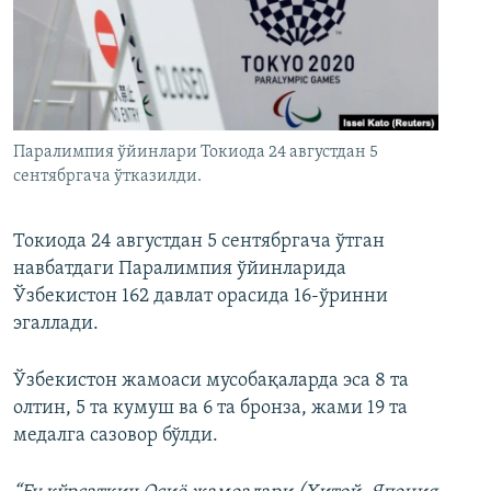
Паралимпия ўйинлари Токиода 24 августдан 5
сентябргача ўтказилди.
Токиода 24 августдан 5 сентябргача ўтган
навбатдаги Паралимпия ўйинларида
Ўзбекистон 162 давлат орасида 16-ўринни
эгаллади.
Ўзбекистон жамоаси мусобақаларда эса 8 та
олтин, 5 та кумуш ва 6 та бронза, жами 19 та
медалга сазовор бўлди.