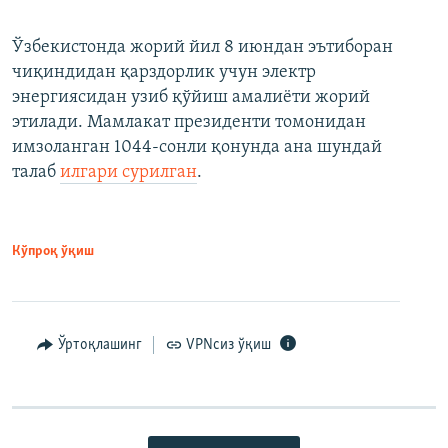
Ўзбекистонда жорий йил 8 июндан эътиборан
чиқиндидан қарздорлик учун электр
энергиясидан узиб қўйиш амалиёти жорий
этилади. Мамлакат президенти томонидан
имзоланган 1044-сонли қонунда ана шундай
талаб
илгари сурилган
.
Кўпроқ ўқиш
Ўртоқлашинг
VPNсиз ўқиш