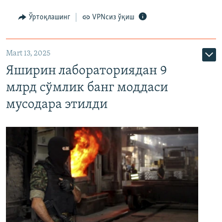
Ўртоқлашинг
VPNсиз ўқиш
Mart 13, 2025
Яширин лабораториядан 9
млрд сўмлик банг моддаси
мусодара этилди