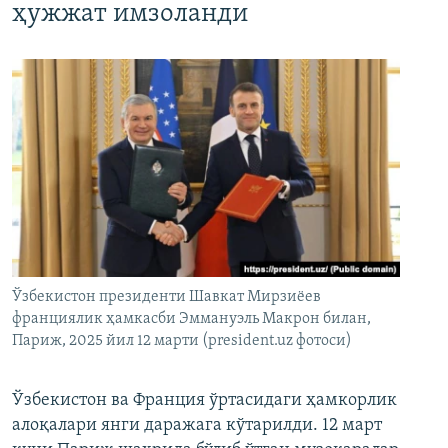
ҳужжат имзоланди
Ўзбекистон президенти Шавкат Мирзиёев
франциялик ҳамкасби Эммануэль Макрон билан,
Париж, 2025 йил 12 марти (president.uz фотоси)
Ўзбекистон ва Франция ўртасидаги ҳамкорлик
алоқалари янги даражага кўтарилди. 12 март