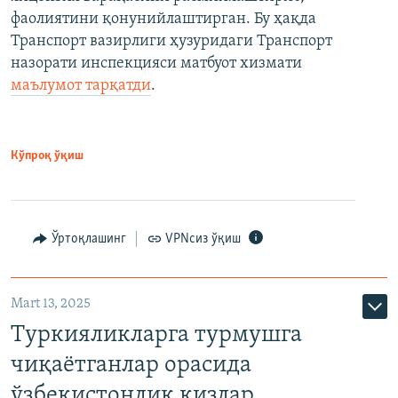
фаолиятини қонунийлаштирган. Бу ҳақда
Транспорт вазирлиги ҳузуридаги Транспорт
назорати инспекцияси матбуот хизмати
маълумот тарқатди
.
Кўпроқ ўқиш
Ўртоқлашинг
VPNсиз ўқиш
Mart 13, 2025
Туркияликларга турмушга
чиқаётганлар орасида
ўзбекистонлик қизлар