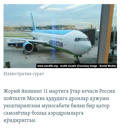
Иллюстратив сурат
Жорий йилнинг 11 мартига ўтар кечаси Россия
пойтахти Москва ҳудудига дронлар ҳужуми
уюштирилгани муносабати билан бир қатор
самолётлар бошқа аэродромларга
қўндиригган.