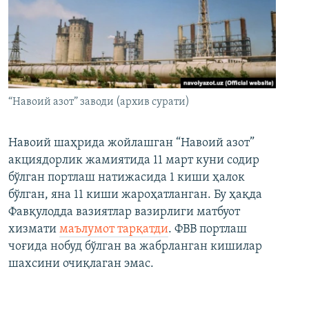
“Навоий азот” заводи (архив сурати)
Навоий шаҳрида жойлашган “Навоий азот”
акциядорлик жамиятида 11 март куни содир
бўлган портлаш натижасида 1 киши ҳалок
бўлган, яна 11 киши жароҳатланган. Бу ҳақда
Фавқулодда вазиятлар вазирлиги матбуот
хизмати
маълумот тарқатди
. ФВВ портлаш
чоғида нобуд бўлган ва жабрланган кишилар
шахсини очиқлаган эмас.