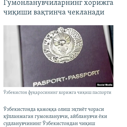
Гумонланувчиларнинг хорижга
чиқиши вақтинча чекланади
Ўзбекистон фуқаросининг хорижга чиқиш паспорти
Ўзбекистонда қамоққа олиш эҳтиёт чораси
қўлланмаган гумонланувчи, айбланувчи ёки
судланувчининг Ўзбекистондан чиқиш