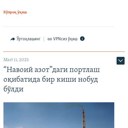
Кўпроқ ўқиш
Ўртоқлашинг
VPNсиз ўқиш
Mart 11, 2025
“Навоий азот”даги портлаш
оқибатида бир киши нобуд
бўлди