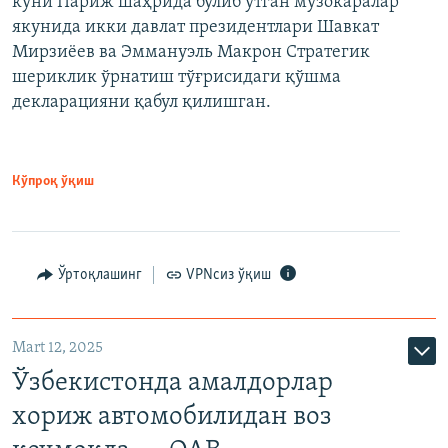
куни Париж шаҳрида бўлиб ўтган музокаралар
якунида икки давлат президентлари Шавкат
Мирзиёев ва Эммануэль Макрон Стратегик
шериклик ўрнатиш тўғрисидаги қўшма
декларацияни қабул қилишган.
Кўпроқ ўқиш
Ўртоқлашинг
VPNсиз ўқиш
Mart 12, 2025
Ўзбекистонда амалдорлар
хориж автомобилидан воз