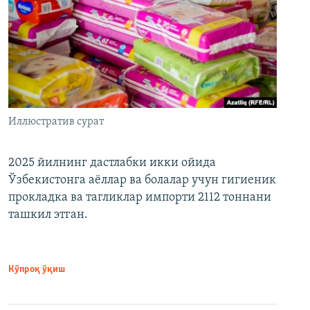
Иллюстратив сурат
2025 йилнинг дастлабки икки ойида
Ўзбекистонга аёллар ва болалар учун гигиеник
прокладка ва тагликлар импорти 2112 тоннани
ташкил этган.
Кўпроқ ўқиш