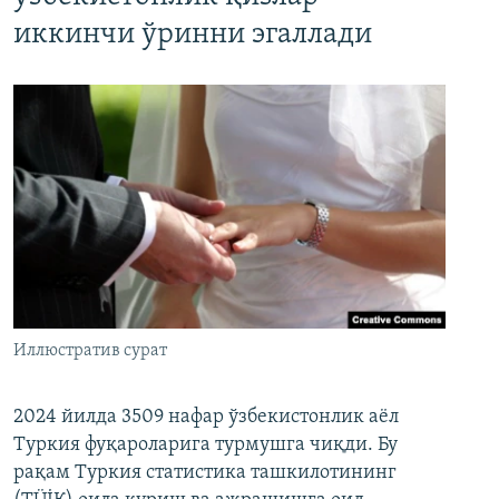
иккинчи ўринни эгаллади
Иллюстратив сурат
2024 йилда 3509 нафар ўзбекистонлик аёл
Туркия фуқароларига турмушга чиқди. Бу
рақам Туркия статистика ташкилотининг