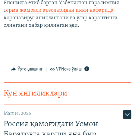
Японияга етиб борган Ўзбекистон паралимпия
т
ерма жамоаси аъзоларидан икки нафарида
коронавирус аниқлангани ва улар карантинга
олингани хабар қилинган эди.
Ўртоқлашинг
VPNсиз ўқиш
Кун янгиликлари
Mart 14, 2025
Россия қамоғидаги Усмон
Баратовга қарши яна бир