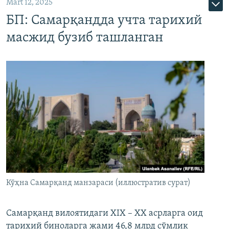
Mart 12, 2025
БП: Самарқандда учта тарихий
масжид бузиб ташланган
Кўҳна Самарқанд манзараси (иллюстратив сурат)
Самарқанд вилоятидаги XIX – XX асрларга оид
тарихий биноларга жами 46,8 млрд сўмлик