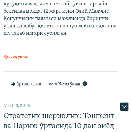
ҳуқуқини вақтинча чеклаб қўйиш тартиби
белгиланмоқда. 12 март куни Олий Мажлис
Қонунчилик палатаси мажлисида биринчи
ўқишда қабул қилинган қонун лойиҳасида ана
шу талаб илгари сурилган.
Кўпроқ ўқиш
Ўртоқлашинг
VPNсиз ўқиш
Mart 13, 2025
Стратегик шериклик: Тошкент
ва Париж ўртасида 10 дан зиёд