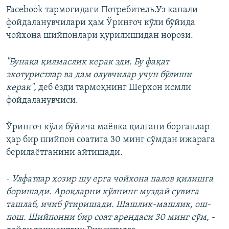
Facebook тармоғидаги Потребитель.Уз канали
фойдаланувчилари ҳам Ўринғоч кўли бўйида
чойхона шийпонлари қурилишидан норози.
"Бунақа қилмаслик керак эди. Бу фақат
экотуристлар ва дам олувчилар учун бўлиши
керак",
деб ёзди тармоқнинг Шерхон исмли
фойдаланувчиси.
Ўринғоч кўли бўйича маёвка қилгани борганлар
ҳар бир шийпон соатига 30 минг сўмдан ижарага
берилаётганини айтишади.
-
Улфатлар ҳозир шу ерга чойхона палов қилишга
боришади. Ароқларни кўлнинг муздай сувига
ташлаб, ичиб ўтиришади. Шашлик-машлик, ош-
пош. Шийпонни бир соат арендаси 30 минг сўм, -