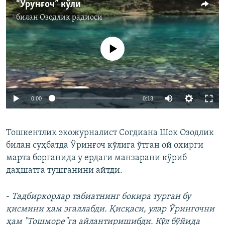
“Ўрунғоч” кўли
билан
Озодлик радиоси
Айни дамда медиа-манба мавжуд эмас
0:00
0:13
Тошкентлик экожурналист Согдиана Шок Озодлик
билан суҳбатда Ўринғоч кўлига ўтган ой охирги
марта борганида у ердаги манзарани кўриб
даҳшатга тушганини айтди.
-
Тадбиркорлар табиатнинг бокира турган бу
қисмини ҳам эгаллабди. Қисқаси, улар Ўринғочни
ҳам "Тошморе"га айлантиришибди. Кўл бўйида