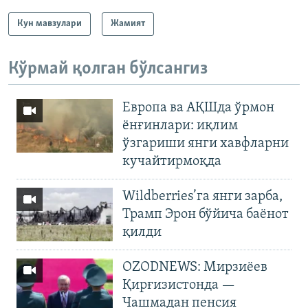
Кун мавзулари
Жамият
Кўрмай қолган бўлсангиз
Европа ва АҚШда ўрмон
ёнғинлари: иқлим
ўзгариши янги хавфларни
кучайтирмоқда
Wildberries’га янги зарба,
Трамп Эрон бўйича баёнот
қилди
OZODNEWS: Мирзиёев
Қирғизистонда —
Чашмадан пенсия