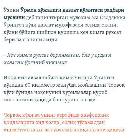
Ўзини
Ўрмон хўжалиги давлат қўмитаси раҳбари
муовини
деб таништирган мулозим эса Озодликка
Ўринғоч кўли давлат мухофазаси остида экани,
кўлни бўйига шийпон қуришга ҳеч кимга рухсат
берилмаганини айтди:
-
Ҳеч кимга руҳсат берилмаган, биз у ердаги
ҳолатни ўрганиб чиқамиз
Икки йил аввал табиат ҳимоячилари Ўринғоч
кўлидан 60 километр жанубда жойлашган Чорвоқ
кўли бўйида ноқонуний қурилмалар қуриб
ташлангани ҳақида бонг уришган эди.
Чорвоқ кўли ва унинг атрофида хавфсизлик
қоидаларига зид ҳолда¸ солиқ тўламасдан
ишлаëтган шахс ва гуруҳлар аниқлангани ҳақида