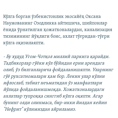
Кўлга борган ўзбекистонлик экосайёҳ Оксана
Наумованинг Озодликка айтишича, шийпонлар
ёнида ўрнатилган ҳожатхоналардан, канализация
тизимининг йўқлиги боис, ахлат тўғридан-тўғри
кўлга оқизилаяпти.
- Бу худуд Угом-Чотқол миллий паркига қарайди.
Тадбикорлар гўёки кўл бўйидан ерни арендага
олиб, ўз билганларича фойдаланишяпти. Уларнинг
гўё рухсатномалари ҳам бор. Лекин улар кўлни
ифлослаб, табиат неъматидан ўз манфаатлари
йўлида фойдаланишмоқда. Хожатхоналардаги
ахлатлар тупроққа синггиб кўлга оқяпти. Агар
бунинг олди олинмаса, бир-икки йилдан кейин
"Нефрит" кўлимиздан айриламиз
.