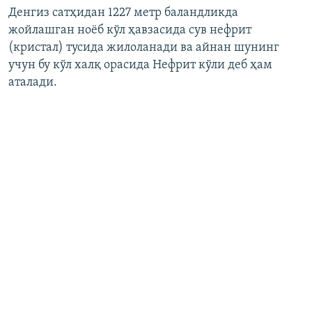
Денгиз сатҳидан 1227 метр баландликда
жойлашган ноёб кўл ҳавзасида сув нефрит
(кристал) тусида жилоланади ва айнан шунинг
учун бу кўл халқ орасида Нефрит кўли деб ҳам
аталади.