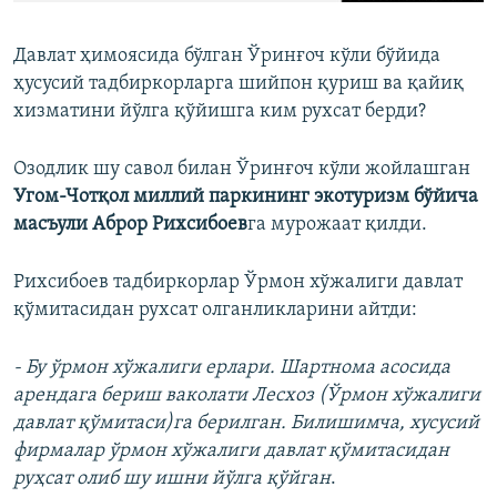
​Давлат ҳимоясида бўлган Ўринғоч кўли бўйида
ҳусусий тадбиркорларга шийпон қуриш ва қайиқ
хизматини йўлга қўйишга ким рухсат берди?
Озодлик шу савол билан Ўринғоч кўли жойлашган
Угом-Чотқол миллий паркининг экотуризм бўйича
масъули Аброр Рихсибоев
га мурожаат қилди.
Рихсибоев тадбиркорлар Ўрмон хўжалиги давлат
қўмитасидан рухсат олганликларини айтди:
- Бу ўрмон хўжалиги ерлари. Шартнома асосида
арендага бериш ваколати Лесхоз (Ўрмон хўжалиги
давлат қўмитаси)га берилган. Билишимча, хусусий
фирмалар ўрмон хўжалиги давлат қўмитасидан
руҳсат олиб шу ишни йўлга қўйган
.