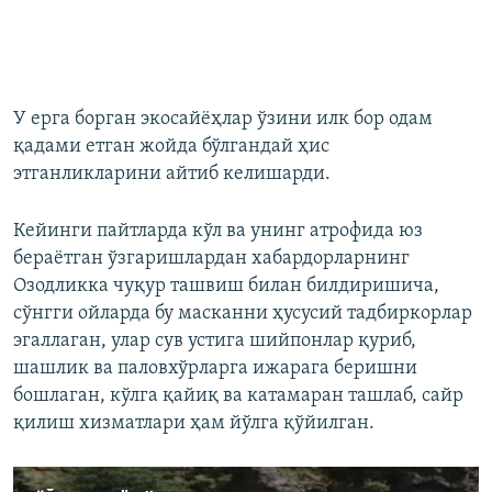
У ерга борган экосайёҳлар ўзини илк бор одам
қадами етган жойда бўлгандай ҳис
этганликларини айтиб келишарди.
Кейинги пайтларда кўл ва унинг атрофида юз
бераётган ўзгаришлардан хабардорларнинг
Озодликка чуқур ташвиш билан билдиришича,
сўнгги ойларда бу масканни ҳусусий тадбиркорлар
эгаллаган, улар сув устига шийпонлар қуриб,
шашлик ва паловхўрларга ижарага беришни
бошлаган, кўлга қайиқ ва катамаран ташлаб, сайр
қилиш хизматлари ҳам йўлга қўйилган.