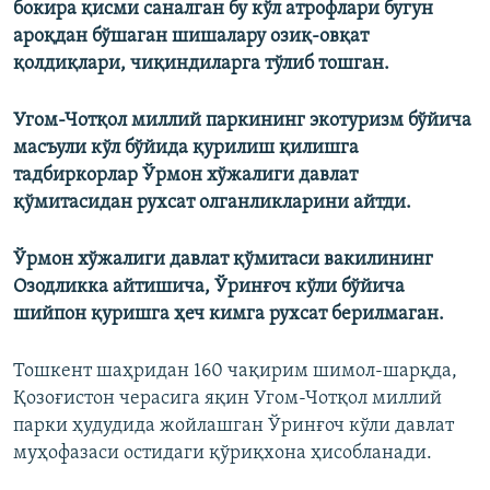
бокира қисми саналган бу кўл атрофлари бугун
ароқдан бўшаган шишалару озиқ-овқат
қолдиқлари, чиқиндиларга тўлиб тошган.
Угом-Чотқол миллий паркининг экотуризм бўйича
масъули кўл бўйида қурилиш қилишга
тадбиркорлар Ўрмон хўжалиги давлат
қўмитасидан рухсат олганликларини айтди.
Ўрмон хўжалиги давлат қўмитаси вакилининг
Озодликка айтишича, Ўринғоч кўли бўйича
шийпон қуришга ҳеч кимга рухсат берилмаган.​
Тошкент шаҳридан 160 чақирим шимол-шарқда,
Қозоғистон черасига яқин Угом-Чотқол миллий
парки ҳудудида жойлашган Ўринғоч кўли давлат
муҳофазаси остидаги қўриқхона ҳисобланади.