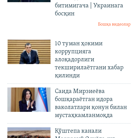
битимигача | Украинага
босқин
Бошқа видеолар
10 туман ҳокими
коррупцияга
алоқадорлиги
текширилаётгани хабар
қилинди
Саида Мирзиеёва
бошқараётган идора
ваколатлари қонун билан
мустаҳкамланмоқда
Қўштепа канали