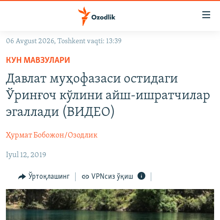
Линклар
Бош
мавзуларга
06 Avgust 2026, Toshkent vaqti: 13:39
ўтинг
OZODLIK SURISHTIRUVLARI
Асосий
КУН МАВЗУЛАРИ
OZODVIDEO
навигацияга
Давлат муҳофазаси остидаги
ўтинг
OZODARXIV
Ўринғоч кўлини айш-ишратчилар
Қидиришга
ўтинг
эгаллади (ВИДЕО)
На русском
Ҳурмат Бобожон/Озодлик
ИЖТИМОИЙ ТАРМОҚЛАР
Iyul 12, 2019
Ўртоқлашинг
VPNсиз ўқиш
Озодлик бошқа тилларда