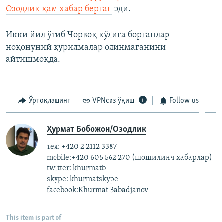
Озодлик ҳам хабар берган
эди.
Икки йил ўтиб Чорвоқ кўлига борганлар
ноқонуний қурилмалар олинмаганини
айтишмоқда.
Ўртоқлашинг
VPNсиз ўқиш
Follow us
Ҳурмат Бобожон/Озодлик
тел: +420 2 2112 3387
mobile:+420 605 562 270 (шошилинч хабарлар)
twitter: khurmatb
skype: khurmatskype
facebook:Khurmat Babadjanov
This item is part of