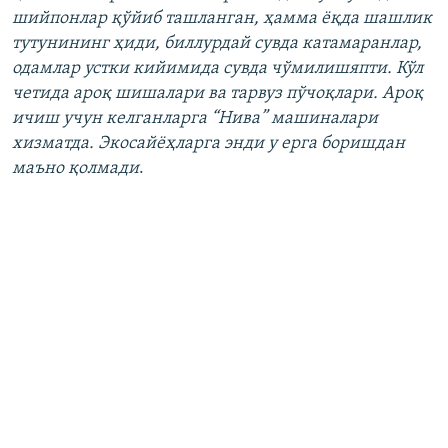
шийпонлар қўйиб ташланган, ҳамма ёқда шашлик
тутунининг ҳиди, биллурдай сувда катамаранлар,
одамлар устки кийимида сувда чўмилишяпти. Кўл
четида ароқ шишалари ва тарвуз пўчоқлари. Ароқ
ичиш учун келганларга “Нива” машиналари
хизматда. Экосайёҳларга энди у ерга боришдан
маъно қолмади
.