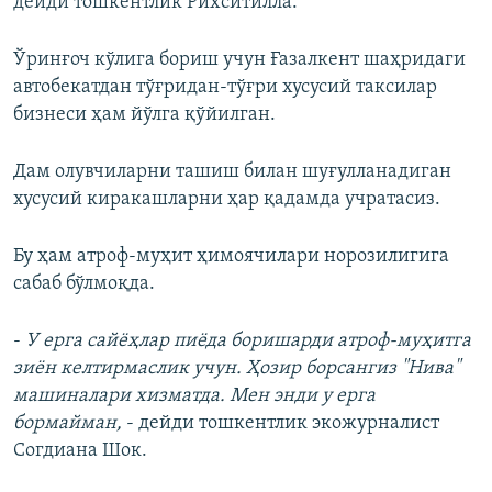
дейди тошкентлик Рихситилла.
Ўринғоч кўлига бориш учун Ғазалкент шаҳридаги
автобекатдан тўғридан-тўғри хусусий таксилар
бизнеси ҳам йўлга қўйилган.
Дам олувчиларни ташиш билан шуғулланадиган
хусусий киракашларни ҳар қадамда учратасиз.
Бу ҳам атроф-муҳит ҳимоячилари норозилигига
сабаб бўлмоқда.
-
У ерга сайёҳлар пиёда боришарди атроф-муҳитга
зиён келтирмаслик учун. Ҳозир борсангиз "Нива"
машиналари хизматда. Мен энди у ерга
бормайман,
- дейди тошкентлик экожурналист
Согдиана Шок.