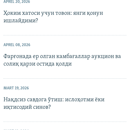
APREL 20, 2026
Ҳоким хатоси учун товон: янги қонун
ишлайдими?
APREL 08, 2026
Фарғонада ер олган камбағаллар аукцион ва
солиқ қарзи остида қолди
MART 19, 2026
Нақдсиз савдога ўтиш: ислоҳотми ёки
иқтисодий синов?