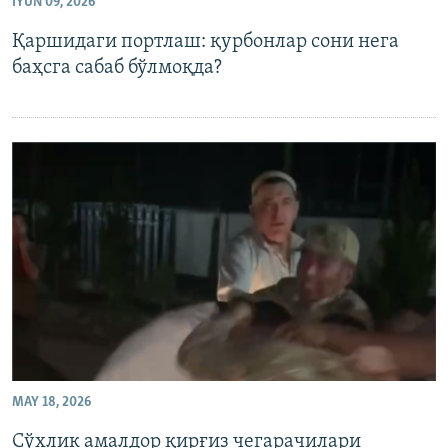
IYUN 09, 2026
Қаршидаги портлаш: қурбонлар сони нега
баҳсга сабаб бўлмоқда?
MAY 18, 2026
Сўхлик амалдор қирғиз чегарачилари