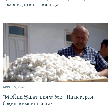
томонидан калтакланди
APREL 27, 2026
“МФЙни бўшат, пилла боқ!” Ипак қурти
боқиш кимнинг иши?