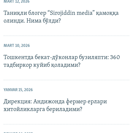
MART 12, 2026
Таниқли блогер “Sirojiddin media” қамоққа
олинди. Нима бўлди?
MART 10, 2026
Тошкентда бекат-дўконлар бузиляпти: 360
тадбиркор куйиб қоладими?
YANVAR 15, 2026
Дирекция: Андижонда фермер ерлари
хитойликларга бериладими?