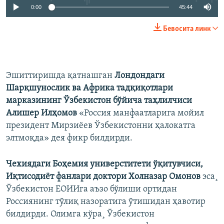
0:00
45:44
Бевосита линк
Эшиттиришда қатнашган
Лондондаги
Шарқшунослик ва Африка тадқиқотлари
марказининг Ўзбекистон бўйича таҳлилчиси
Алишер Илҳомов
«Россия манфаатларига мойил
президент Мирзиëев Ўзбекистонни ҳалокатга
элтмоқда» дея фикр билдирди.
Чехиядаги Боҳемия универститети ўқитувчиси,
Иқтисодиёт фанлари доктори Холназар Омонов
эса¸
Ўзбекистон ЕОИИга аъзо бўлиши ортидан
Россиянинг тўлиқ назоратига ўтишидан ҳавотир
билдирди. Олимга кўра¸ Ўзбекистон