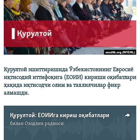
Қурултой эшиттиришида Ўзбекистоннинг Евросиё
иқтисодий иттифоқига (ЕОИИ) кириши оқибатлари
ҳақида иқтисодчи олим ва тахлилчилар фикр
алмашди.
Қурултой: ЕОИИга кириш оқибатлари
билан
Озодлик радиоси
Айни дамда медиа-манба мавжуд эмас