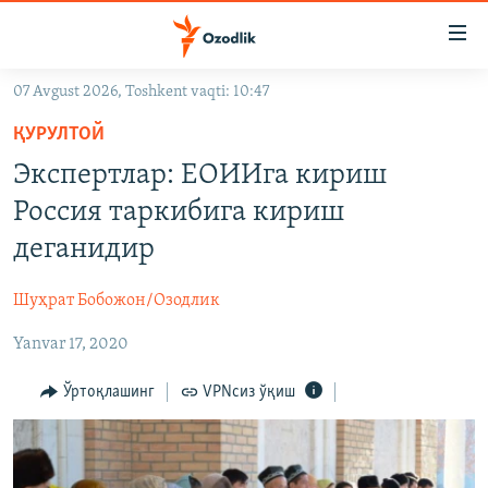
Линклар
Бош
мавзуларга
07 Avgust 2026, Toshkent vaqti: 10:47
ўтинг
OZODLIK SURISHTIRUVLARI
Асосий
ҚУРУЛТОЙ
OZODVIDEO
навигацияга
Экспертлар: ЕОИИга кириш
ўтинг
OZODARXIV
Россия таркибига кириш
Қидиришга
ўтинг
деганидир
На русском
Шуҳрат Бобожон/Озодлик
ИЖТИМОИЙ ТАРМОҚЛАР
Yanvar 17, 2020
Ўртоқлашинг
VPNсиз ўқиш
Озодлик бошқа тилларда