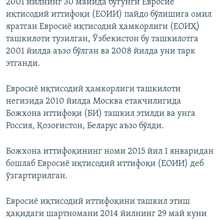
2001 йилнинг 30 майида бугунги Евросиё
иқтисодий иттифоқи (ЕОИИ) пайдо бўлишига омил
яратган Евросиё иқтисодий ҳамкорлиги (ЕОИҲ)
ташкилоти тузилган, Ўзбекистон бу ташкилотга
2001 йилда аъзо бўлган ва 2008 йилда уни тарк
этганди.
Евросиё иқтисодий ҳамкорлиги ташкилоти
негизида 2010 йилда Москва етакчилигида
Божхона иттифоқи (БИ) ташкил этилди ва унга
Россия, Қозоғистон, Беларус аъзо бўлди.
Божхона иттифоқининг номи 2015 йил 1 январидан
бошлаб Евросиё иқтисодий иттифоқи (ЕОИИ) деб
ўзгартирилган.
Евросиё иқтисодий иттифоқини ташкил этиш
ҳақидаги шартномани 2014 йилнинг 29 май куни