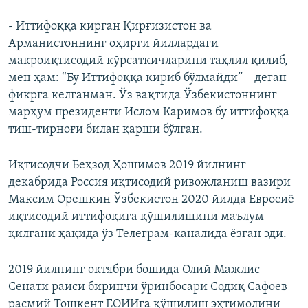
- Иттифоққа кирган Қирғизистон ва
Арманистоннинг оҳирги йиллардаги
макроиқтисодий кўрсаткичларини таҳлил қилиб,
мен ҳам: “Бу Иттифоққа кириб бўлмайди” – деган
фикрга келганман. Ўз вақтида Ўзбекистоннинг
марҳум президенти Ислом Каримов бу иттифоққа
тиш-тирноғи билан қарши бўлган.
Иқтисодчи Беҳзод Ҳошимов 2019 йилнинг
декабрида Россия иқтисодий ривожланиш вазири
Максим Орешкин Ўзбекистон 2020 йилда Евросиё
иқтисодий иттифоқига қўшилишини маълум
қилгани ҳақида ўз Телеграм-каналида ёзган эди.
2019 йилнинг октябри бошида Олий Мажлис
Сенати раиси биринчи ўринбосари Содиқ Сафоев
расмий Тошкент ЕОИИга қўшилиш эҳтимолини