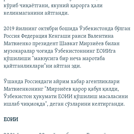
кўриб чиқаётгани, якуний қарорга ҳали
келинмаганини айтганди.
2019 йилнинг октябри бошида Ўзбекистонда бўлган
Россия Федерация Кенгаши раиси Валентина
Матвиенко президент Шавкат Мирзиёев билан
музокаралар чоғида Ўзбекистоннинг ЕОИИга
қўшилиши "мавзусига бир неча маротаба
қайтганликлари"ни айтган эди.
Ўшанда Россиядаги айрим хабар агентликлари
Матвиенконинг "Мирзиёев қарор қабул қилди,
Ўзбекистон ҳукумати ЕОИИ қўшилиш масаласини
ишлаб чиқмоқда", деган сўзларини келтирганди.
ЕОИИ