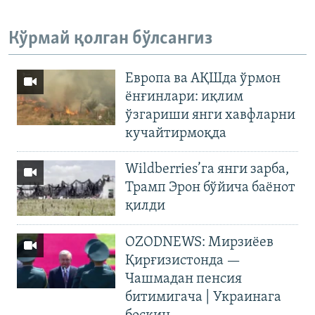
Кўрмай қолган бўлсангиз
Европа ва АҚШда ўрмон
ёнғинлари: иқлим
ўзгариши янги хавфларни
кучайтирмоқда
Wildberries’га янги зарба,
Трамп Эрон бўйича баёнот
қилди
OZODNEWS: Мирзиёев
Қирғизистонда —
Чашмадан пенсия
битимигача | Украинага