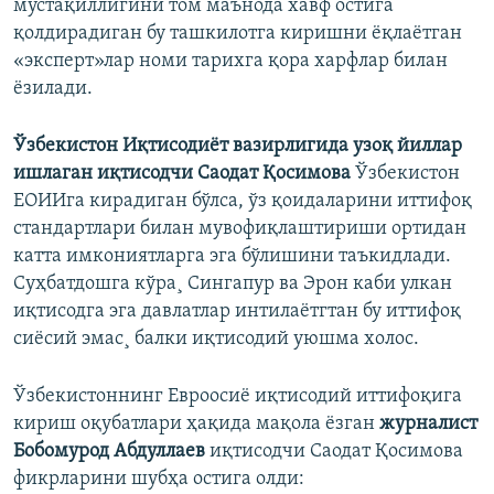
мустақиллигини том маънода хавф остига
қолдирадиган бу ташкилотга киришни ëқлаëтган
«эксперт»лар номи тарихга қора харфлар билан
ëзилaди.
Ўзбекистон Иқтисодиëт вазирлигида узоқ йиллар
ишлаган иқтисодчи Саодат Қосимова
Ўзбекистон
ЕОИИга кирадиган бўлса, ўз қоидаларини иттифоқ
стандартлари билан мувофиқлаштириши ортидан
катта имкониятларга эга бўлишини таъкидлади.
Суҳбатдошга кўра¸ Сингапур ва Эрон каби улкан
иқтисодга эга давлатлар интилаëтгтан бу иттифоқ
сиëсий эмас¸ балки иқтисодий уюшма холос.
Ўзбекистоннинг Евроосиё иқтисодий иттифоқига
кириш оқубатлари ҳақида мақола ëзган
журналист
Бобомурод Абдуллаев
иқтисодчи Саодат Қосимова
фикрларини шубҳа остига олди: