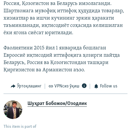
Россия, Қозоғистон ва Беларусь имзолаганди.
Шартномага мувофиқ иттифоқ ҳудудида товарлар,
хизматлар ва ишчи кучининг эркин ҳаракати
таъминланади, иқтисодиёт соҳасида келишилган
ёки ягона сиёсат юритилади.
Фаолиятини 2015 йил 1 январида бошлаган
Евроосиё иқтисодий иттифоқига ҳозирги пайтда
Беларусь, Россия ва Қозоғистондан ташқари
Қирғизистон ва Арманистон аъзо.
Ўртоқлашинг
VPNсиз ўқиш
Follow us
Шуҳрат Бобожон/Озодлик
This item is part of