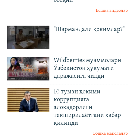
босқин
Бошқа видеолар
"Шармандали ҳокимлар?"
Wildberries муаммолари
Ўзбекистон ҳукумати
даражасига чиқди
10 туман ҳокими
коррупцияга
алоқадорлиги
текширилаётгани хабар
қилинди
Бошқа мақолалар