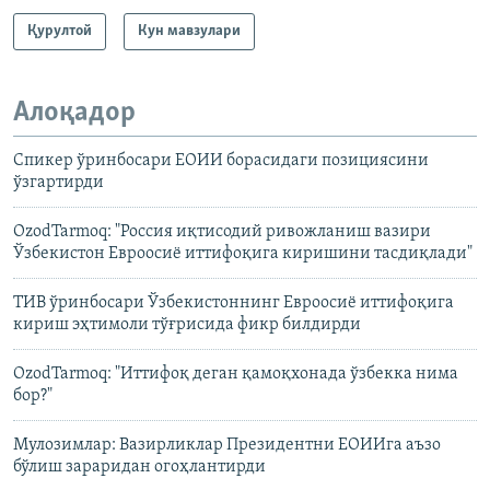
Қурултой
Кун мавзулари
Алоқадор
Спикер ўринбосари ЕОИИ борасидаги позициясини
ўзгартирди
OzodTarmoq: "Россия иқтисодий ривожланиш вазири
Ўзбекистон Евроосиё иттифоқига киришини тасдиқлади"
ТИВ ўринбосари Ўзбекистоннинг Евроосиё иттифоқига
кириш эҳтимоли тўғрисида фикр билдирди
OzodTarmoq: "Иттифоқ деган қамоқхонада ўзбекка нима
бор?"
Мулозимлар: Вазирликлар Президентни ЕОИИга аъзо
бўлиш зараридан огоҳлантирди