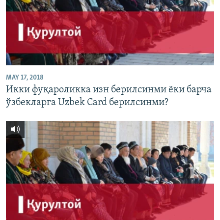
MAY 17, 2018
Икки фуқароликка изн берилсинми ëки барча
ўзбекларга Uzbek Card берилсинми?