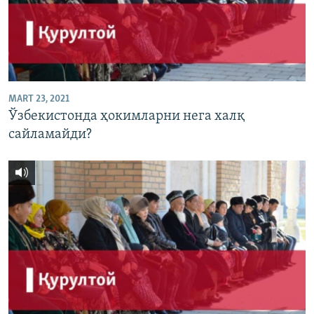
MART 23, 2021
Ўзбекистонда ҳокимларни нега халқ
сайламайди?