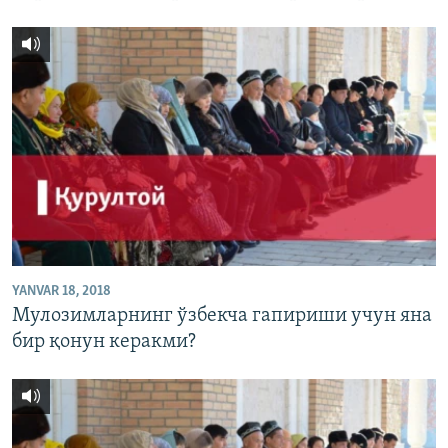
YANVAR 18, 2018
Мулозимларнинг ўзбекча гапириши учун яна
бир қонун керакми?