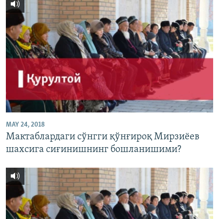
MAY 24, 2018
Мактаблардаги сўнгги қўнғироқ Мирзиëев
шахсига сиғинишнинг бошланишими?