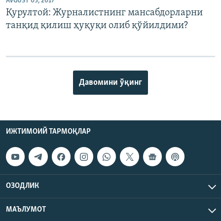
AVGUST 03, 2017
Қурултой: Журналистнинг мансабдорларни
танқид қилиш ҳуқуқи олиб қўйилдими?
Давомини ўқинг
ИЖТИМОИЙ ТАРМОҚЛАР
ОЗОДЛИК
МАЪЛУМОТ