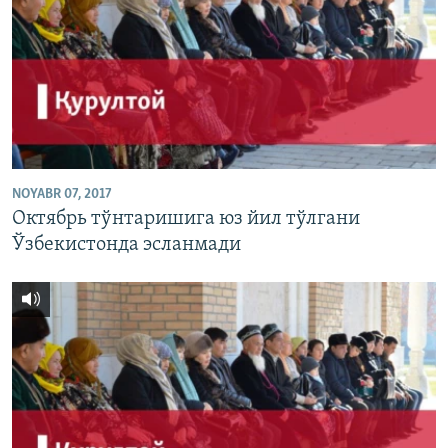
NOYABR 07, 2017
Октябрь тўнтаришига юз йил тўлгани
Ўзбекистонда эсланмади