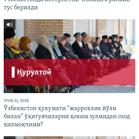
тус берилди
IYUN 21, 2018
Ўзбекистон ҳукумати “жаррохлик йўли
билан” ўқитувчиларни ҳоким зулмидан озод
қилмоқчими?