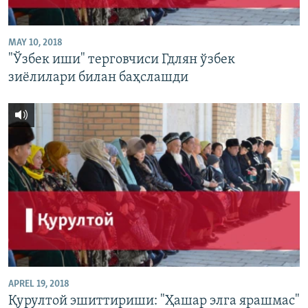
MAY 10, 2018
"Ўзбек иши" терговчиси Гдлян ўзбек
зиëлилари билан баҳслашди
APREL 19, 2018
Қурултой эшиттириши: "Ҳашар элга ярашмас"