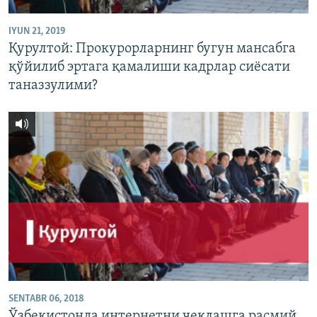
IYUN 21, 2019
Қурултой: Прокурорларнинг бугун мансабга
қўйилиб эртага қамалиши кадрлар сиëсати
таназзулими?
SENTABR 06, 2018
Ўзбекистонда интернетни чеклашга расмий