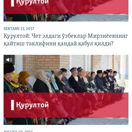
SENTABR 21, 2017
Қурултой: Чет элдаги ўзбеклар Мирзиëевнинг
қайтиш таклифини қандай қабул қилди?