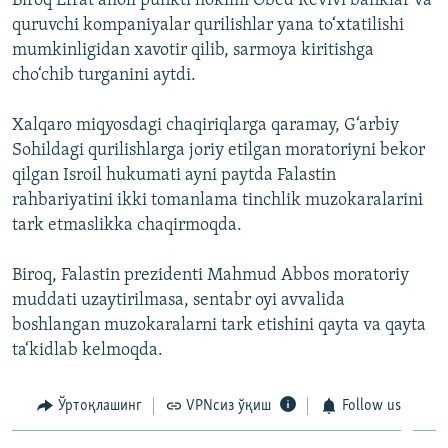
Biroq Efrat aholi punkti hokimi Obed Revivi banklar va
quruvchi kompaniyalar qurilishlar yana to‘xtatilishi
mumkinligidan xavotir qilib, sarmoya kiritishga
cho‘chib turganini aytdi.
Xalqaro miqyosdagi chaqiriqlarga qaramay, G‘arbiy
Sohildagi qurilishlarga joriy etilgan moratoriyni bekor
qilgan Isroil hukumati ayni paytda Falastin
rahbariyatini ikki tomanlama tinchlik muzokaralarini
tark etmaslikka chaqirmoqda.
Biroq, Falastin prezidenti Mahmud Abbos moratoriy
muddati uzaytirilmasa, sentabr oyi avvalida
boshlangan muzokaralarni tark etishini qayta va qayta
ta‘kidlab kelmoqda.
Ўртоқлашинг
VPNсиз ўқиш
Follow us