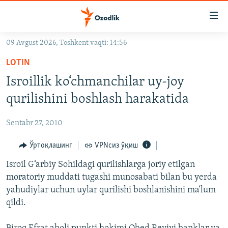
Линклар
Бош
мавзуларга
09 Avgust 2026, Toshkent vaqti: 14:56
ўтинг
OZODLIK SURISHTIRUVLARI
Асосий
LOTIN
OZODVIDEO
навигацияга
Isroillik ko‘chmanchilar uy-joy
ўтинг
OZODARXIV
qurilishini boshlash harakatida
Қидиришга
ўтинг
На русском
Sentabr 27, 2010
ИЖТИМОИЙ ТАРМОҚЛАР
Ўртоқлашинг
VPNсиз ўқиш
Isroil G‘arbiy Sohildagi qurilishlarga joriy etilgan
moratoriy muddati tugashi munosabati bilan bu yerda
yahudiylar uchun uylar qurilishi boshlanishini ma‘lum
qildi.
Озодлик бошқа тилларда