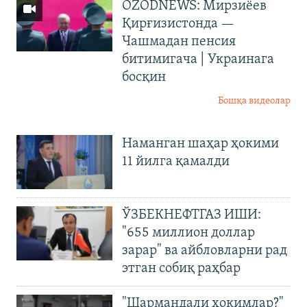
OZODNEWS: Мирзиёев
Қирғизистонда —
Чашмадан пенсия
битимигача | Украинага
босқин
Бошқа видеолар
Наманган шаҳар ҳокими
11 йилга қамалди
ЎЗБЕКНЕФТГАЗ ИШИ:
"655 миллион доллар
зарар" ва айбловларни рад
этган собиқ раҳбар
"Шармандали ҳокимлар?"