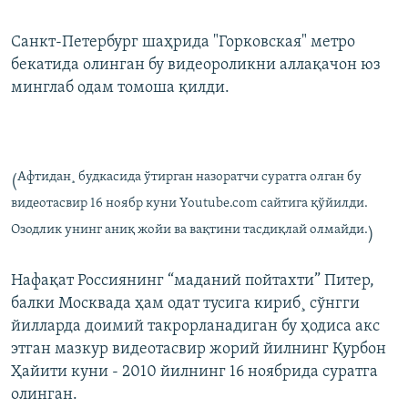
Санкт-Петербург шаҳрида "Горковскaя" метро
бекатида олинган бу видеороликни аллақачон юз
минглаб одам томоша қилди.
Афтидан¸ будкасида ўтирган назоратчи суратга олган бу
(
видеотасвир 16 ноябр куни Youtube.com сайтига қўйилди.
Озодлик унинг аниқ жойи ва вақтини тасдиқлай олмайди.
)
Нафақат Россиянинг “маданий пойтахти” Питер,
балки Москвада ҳам одат тусига кириб¸ сўнгги
йилларда доимий такрорланадиган бу ҳодиса акс
этган мазкур видеотасвир жорий йилнинг Қурбон
Ҳайити куни - 2010 йилнинг 16 ноябрида суратга
олинган.