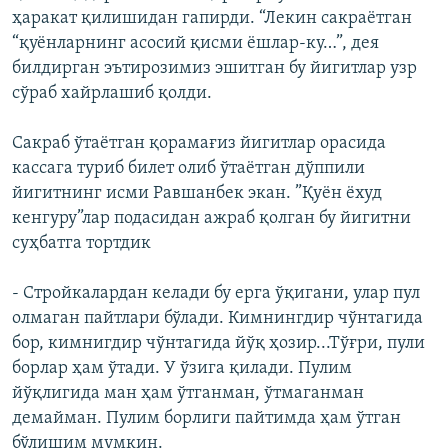
ҳаракат қилишидан гапирди. “Лекин сакраётган
“қуёнларнинг асосий қисми ёшлар-ку…”, дея
билдирган эътирозимиз эшитган бу йигитлар узр
сўраб хайрлашиб қолди.
Сакраб ўтаётган қорамағиз йигитлар орасида
кассага туриб билет олиб ўтаётган дўппили
йигитнинг исми Равшанбек экан. ”Қуëн ëхуд
кенгуру”лар подасидан ажраб қолган бу йигитни
суҳбатга тортдик
- Стройкалардан келади бу ерга ўқигани, улар пул
олмаган пайтлари бўлади. Кимнингдир чўнтагида
бор, кимнигдир чўнтагида йўқ ҳозир...Тўғри, пули
борлар ҳам ўтади. У ўзига қилади. Пулим
йўқлигида ман ҳам ўтганман, ўтмаганман
демайман. Пулим борлиги пайтимда ҳам ўтган
бўлишим мумкин.