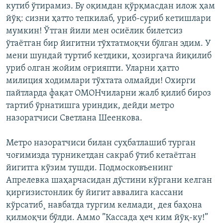
кутиб ўтирамиз. Бу оқимдан қўрқмасдан илож ҳам
йўқ: сизни ҳатто тепкилаб, уриб-суриб кетишлари
мумкин! Ўтган йили мен осиёлик билетсиз
ўтаётган бир йигитни тўхтатмоқчи бўлган эдим. У
мени шундай туртиб кетдики, ҳозиргача йиқилиб
уриб олган жойим оғрияпти. Уларни ҳатто
милиция ходимлари тўхтата олмайди! Охирги
пайтларда фақат ОМОНчиларни жалб қилиб бироз
тартиб ўрнатишга уриндик, дейди метро
назоратчиси Светлана Шеенкова.
Метро назоратчиси билан суҳбатлашиб турган
чоғимизда турникетдан сакраб ўтиб кетаётган
йигитга кўзим тушди. Подмосковъенинг
Апрелевка шаҳарчасидан дўстини кўргани келган
қирғизистонлик бу йигит аввалига кассани
кўрсатиб¸ навбатда тургим келмади¸ дея баҳона
қилмоқчи бўлди. Аммо ”Кассада ҳеч ким йўқ-ку!”