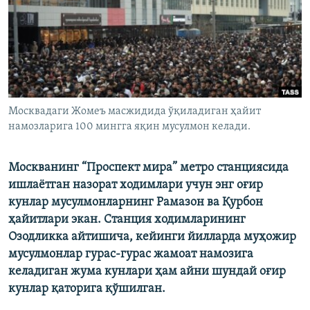
Москвадаги Жомеъ масжидида ўқиладиган ҳайит
намозларига 100 мингга яқин мусулмон келади.
Москванинг “Проспект мира” метро станциясида
ишлаётган назорат ходимлари учун энг оғир
кунлар мусулмонларнинг Рамазон ва Қурбон
ҳайитлари экан. Станция ходимларининг
Озодликка айтишича, кейинги йилларда муҳожир
мусулмонлар гурас-гурас жамоат намозига
келадиган жума кунлари ҳам айни шундай оғир
кунлар қаторига қўшилган.