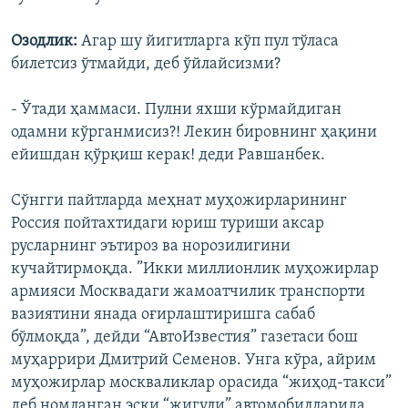
Озодлик:
Агар шу йигитларга кўп пул тўласа
билетсиз ўтмайди, деб ўйлайсизми?
- Ўтади ҳаммаси. Пулни яхши кўрмайдиган
одамни кўрганмисиз?! Лекин бировнинг ҳақини
ейишдан қўрқиш керак! деди Равшанбек.
Сўнгги пайтларда меҳнат муҳожирларининг
Россия пойтахтидаги юриш туриши аксар
русларнинг эътироз ва норозилигини
кучайтирмоқда. ”Икки миллионлик муҳожирлар
армияси Москвадаги жамоатчилик транспорти
вазиятини янада оғирлаштиришга сабаб
бўлмоқда”, дейди “АвтоИзвестия” газетаси бош
муҳаррири Дмитрий Семенов. Унга кўра, айрим
муҳожирлар москваликлар орасида “жиҳод-такси”
деб номланган эски “жигули” автомобилларида