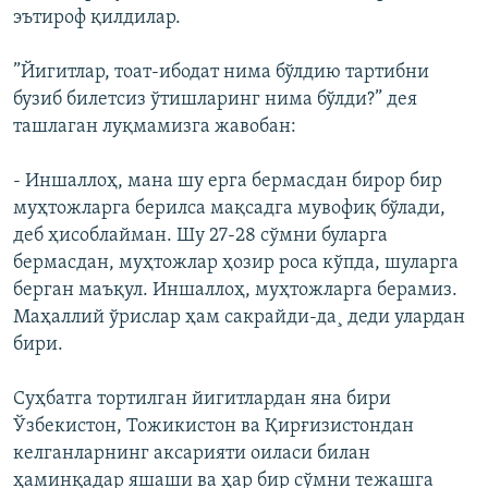
эътироф қилдилар.
”Йигитлар, тоат-ибодат нима бўлдию тартибни
бузиб билетсиз ўтишларинг нима бўлди?” дея
ташлаган луқмамизга жавобан:
- Иншаллоҳ, мана шу ерга бермасдан бирор бир
муҳтожларга берилса мақсадга мувофиқ бўлади,
деб ҳисоблайман. Шу 27-28 сўмни буларга
бермасдан, муҳтожлар ҳозир роса кўпда, шуларга
берган маъқул. Иншаллоҳ, муҳтожларга берамиз.
Маҳаллий ўрислар ҳам сакрайди-да¸ деди улардан
бири.
Суҳбатга тортилган йигитлардан яна бири
Ўзбекистон, Тожикистон ва Қирғизистондан
келганларнинг аксарияти оиласи билан
ҳаминқадар яшаши ва ҳар бир сўмни тежашга