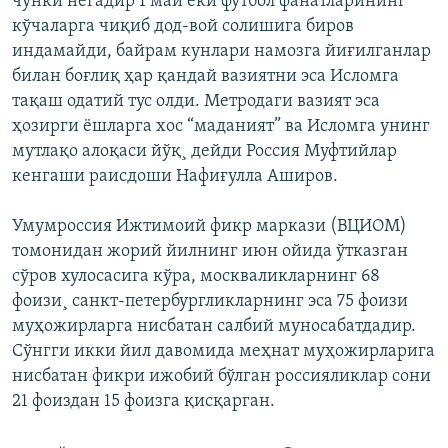
чунки негадир 1 май ёки футбол фанатларининг
кўчаларга чиқиб дод-вой солишига биров
индамайди, байрам кунлари намозга йиғилганлар
билан боғлиқ ҳар қандай вазиятни эса Исломга
тақаш одатий тус олди. Метродаги вазият эса
ҳозирги ёшларга хос “маданият” ва Исломга унинг
мутлақо алоқаси йўқ¸ дейди Россия Муфтийлар
кенгаши раисдоши Нафиғулла Аширов.
Умумроссия Ижтимоий фикр маркази (ВЦИОМ)
томонидан жорий йилнинг июн ойида ўтказган
сўров хулосасига кўра, москваликларнинг 68
фоизи¸ санкт-петербургликларнинг эса 75 фоизи
муҳожирларга нисбатан салбий муносабатдадир.
Сўнгги икки йил давомида меҳнат муҳожирларига
нисбатан фикри ижобий бўлган россияликлар сони
21 фоиздан 15 фоизга қисқарган.