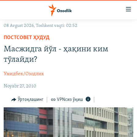
Линклар
Бош
мавзуларга
08 Avgust 2026, Toshkent vaqti: 02:52
ўтинг
OZODLIK SURISHTIRUVLARI
Асосий
ПОСТСОВЕТ ҲУДУД
OZODVIDEO
навигацияга
Масжидга йўл - ҳақини ким
ўтинг
OZODARXIV
тўлайди?
Қидиришга
ўтинг
На русском
Умидбек/Озодлик
Noyabr 27, 2010
ИЖТИМОИЙ ТАРМОҚЛАР
Ўртоқлашинг
VPNсиз ўқиш
Озодлик бошқа тилларда