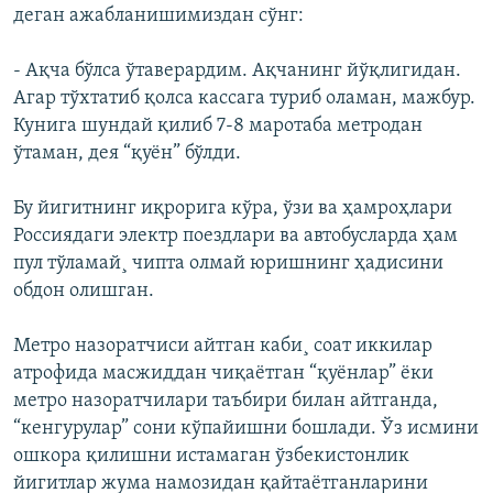
деган ажабланишимиздан сўнг:
- Ақча бўлса ўтаверардим. Ақчанинг йўқлигидан.
Агар тўхтатиб қолса кассага туриб оламан, мажбур.
Кунига шундай қилиб 7-8 маротаба метродан
ўтаман, дея “қуён” бўлди.
Бу йигитнинг иқрорига кўра, ўзи ва ҳамроҳлари
Россиядаги электр поездлари ва автобусларда ҳам
пул тўламай¸ чипта олмай юришнинг ҳадисини
обдон олишган.
Метро назоратчиси айтган каби¸ соат иккилар
атрофида масжиддан чиқаётган “қуёнлар” ёки
метро назоратчилари таъбири билан айтганда,
“кенгурулар” сони кўпайишни бошлади. Ўз исмини
ошкора қилишни истамаган ўзбекистонлик
йигитлар жума намозидан қайтаётганларини