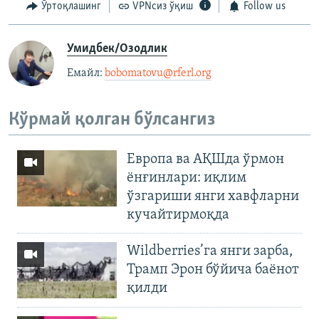
Ўртоқлашинг
VPNсиз ўқиш
Follow us
Умидбек/Озодлик
Емайл: ​
bobomatovu@rferl.org
​
Кўрмай қолган бўлсангиз
Европа ва АҚШда ўрмон
ёнғинлари: иқлим
ўзгариши янги хавфларни
кучайтирмоқда
Wildberries’га янги зарба,
Трамп Эрон бўйича баёнот
қилди