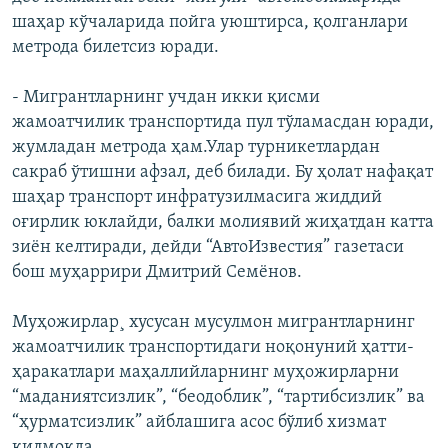
шаҳар кўчаларида пойга уюштирса, қолганлари
метрода билетсиз юради.
- Мигрантларнинг учдан икки қисми
жамоатчилик транспортида пул тўламасдан юради,
жумладан метрода ҳам.Улар турникетлардан
сакраб ўтишни афзал, деб билади. Бу ҳолат нафақат
шаҳар транспорт инфратузилмасига жиддий
оғирлик юклайди, балки молиявий жиҳатдан катта
зиён келтиради, дейди “АвтоИзвестия” газетаси
бош муҳаррири Дмитрий Семëнов.
Муҳожирлар¸ хусусан мусулмон мигрантларнинг
жамоатчилик транспортидаги ноқонуний ҳатти-
ҳаракатлари маҳаллийларнинг муҳожирларни
“маданиятсизлик”, “беодоблик”, “тартибсизлик” ва
“ҳурматсизлик” айблашига асос бўлиб хизмат
қилмоқда.