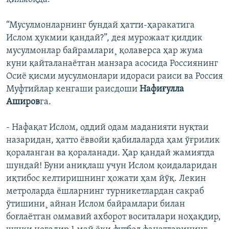
“Мусулмонларнинг бундай ҳатти-ҳаракатига
Ислом ҳукмии қандай?”, дея мурожаат қилдик
мусулмонлар байрамлари¸ қолаверса ҳар жума
куни қайталанаëтган манзара асосида Россиянинг
Осиё қисми мусулмонлари идораси раиси ва Россия
Муфтийлар кенгаши раисдоши
Нафиғулла
Аширов
га.
- Нафақат Ислом, оддий одам маданияти нуқтаи
назаридан, ҳатто ёввойи қабилаларда ҳам ўғрилик
қораланган ва қораланади. Ҳар қандай жамиятда
шундай! Буни аниқлаш учун Ислом қоидаларидан
иқтибос келтиришнинг ҳожати ҳам йўқ. Лекин
метроларда ёшларнинг турникетлардан сакраб
ўтишини¸ айнан Ислом байрамлари билан
боғлаётган оммавий ахборот воситалари ноҳақдир,