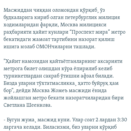
Масжиддан чиққан оломондан қўрқиб¸ ўз
будкаларига кириб олган петербурглик милиция
ходимларидан фарқли, Москва милицияси
раҳбарияти ҳайит кунлари “Проспект мира” метро
бекатидаги жамоат тартибини назорат қилиш
ишига юзлаб ОМОНчиларни ташлади.
”Ҳайит намозидан қайтаётганларнинг аксарияти
метрога билет олишдан кўра ёпирилиб келиб
турникетлардан сакраб ўтишни афзал билади.
Бизда уларни тўхтатмасликка¸ ҳатто буйруқ ҳам
бор”, дейди Москва Жомеъ масжиди ёнида
жойлашган метро бекати назоратчиларидан бири
Светлана Шеенкова.
- Бугун жума¸ масжид куни. Улар соат 2 лардан 3:30
ларгача келaди. Биласизми, биз уларни қўрқиб