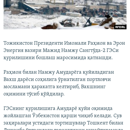
Тожикистон Президенти Имомали Раҳмон ва Эрон
Энергия вазири Мажид Намжу Сангтўда-2 ГЭСи
қурилишини бошлаш маросимида қатнашди.
Раҳмон билан Намжу Амударёга қуйиладиган
Вахш дарёси соҳилига ўрнатилган портловчи
мосламани ҳаракатга келтириб, Вахшнинг
оқимини тўсиб қўйдилар.
ГЭСнинг қурилишига Амударё қуйи оқимида
жойлашган Ўзбекистон қарши чиқиб келади. Сув
заҳиралари устидаги тортишувлар Тошкент билан