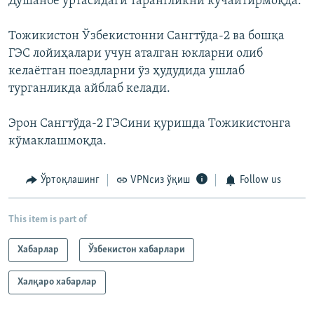
Душанбе ўртасидаги тарангликни кучайтирмоқда.
Тожикистон Ўзбекистонни Сангтўда-2 ва бошқа
ГЭС лойиҳалари учун аталган юкларни олиб
келаётган поездларни ўз ҳудудида ушлаб
турганликда айблаб келади.
Эрон Сангтўда-2 ГЭСини қуришда Тожикистонга
кўмаклашмоқда.
Ўртоқлашинг
VPNсиз ўқиш
Follow us
This item is part of
Хабарлар
Ўзбекистон хабарлари
Халқаро хабарлар