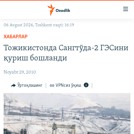
Линклар
Бош
мавзуларга
06 Avgust 2026, Toshkent vaqti: 16:19
ўтинг
OZODLIK SURISHTIRUVLARI
Асосий
ХАБАРЛАР
OZODVIDEO
навигацияга
Тожикистонда Сангтўда-2 ГЭСини
ўтинг
OZODARXIV
қуриш бошланди
Қидиришга
ўтинг
На русском
Noyabr 29, 2010
ИЖТИМОИЙ ТАРМОҚЛАР
Ўртоқлашинг
VPNсиз ўқиш
Озодлик бошқа тилларда