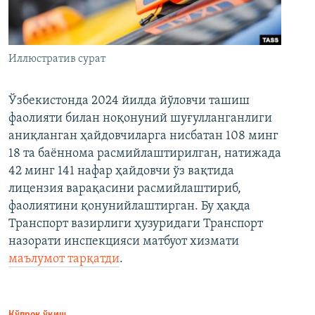
Иллюстратив сурат
Ўзбекистонда 2024 йилда йўловчи ташиш
фаолияти билан ноқонуний шуғулланганлиги
аниқланган ҳайдовчиларга нисбатан 108 минг
18 та баённома расмийлаштирилган, натижада
42 минг 141 нафар ҳайдовчи ўз вақтида
лицензия варақасини расмийлаштириб,
фаолиятини қонунийлаштирган. Бу ҳақда
Транспорт вазирлиги ҳузуридаги Транспорт
назорати инспекцияси матбуот хизмати
маълумот тарқатди
.
Кўпроқ ўқиш