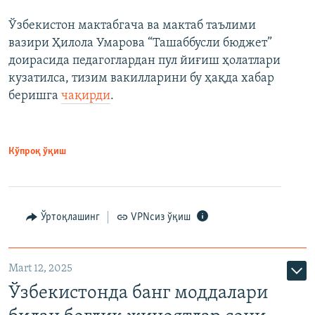
Ўзбекистон мактабгача ва мактаб таълими
вазири Ҳилола Умарова “Ташаббусли бюджет”
доирасида педагоглардан пул йиғиш ҳолатлари
кузатилса, тизим вакилларини бу ҳақда хабар
беришга
чақирди
.
Кўпроқ ўқиш
Ўртоқлашинг
VPNсиз ўқиш
Mart 12, 2025
Ўзбекистонда банг моддалари