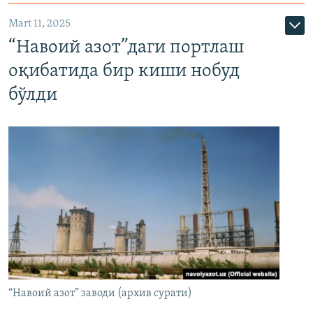
Mart 11, 2025
“Навоий азот”даги портлаш
оқибатида бир киши нобуд
бўлди
“Навоий азот” заводи (архив сурати)