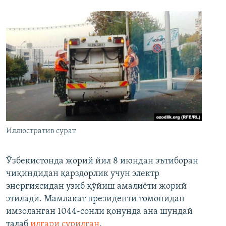
Иллюстратив сурат
Ўзбекистонда жорий йил 8 июндан эътиборан
чиқиндидан қарздорлик учун электр
энергиясидан узиб қўйиш амалиёти жорий
этилади. Мамлакат президенти томонидан
имзоланган 1044-сонли қонунда ана шундай
талаб
илгари сурилган
.