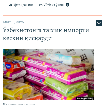
Ўртоқлашинг
VPNсиз ўқиш
Mart 13, 2025
Ўзбекистонга таглик импорти
кескин қисқарди
Иллюстратив сурат