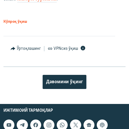
Кўпроқ ўқиш
Ўртоқлашинг
VPNсиз ўқиш
Давомини ўқинг
ИЖТИМОИЙ ТАРМОҚЛАР