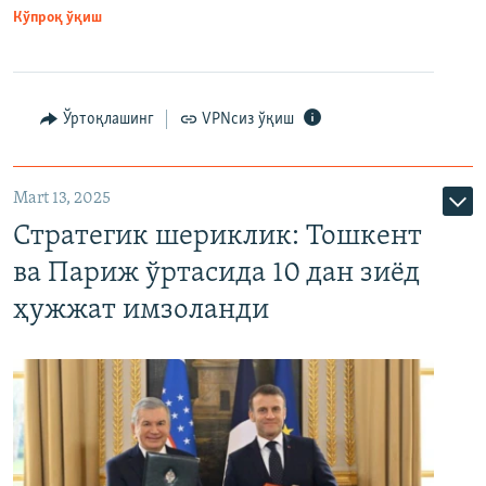
Кўпроқ ўқиш
Ўртоқлашинг
VPNсиз ўқиш
Mart 13, 2025
Стратегик шериклик: Тошкент
ва Париж ўртасида 10 дан зиёд
ҳужжат имзоланди