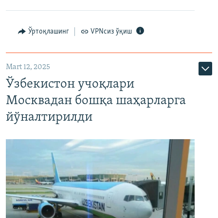
Ўртоқлашинг
VPNсиз ўқиш
Mart 12, 2025
Ўзбекистон учоқлари
Москвадан бошқа шаҳарларга
йўналтирилди