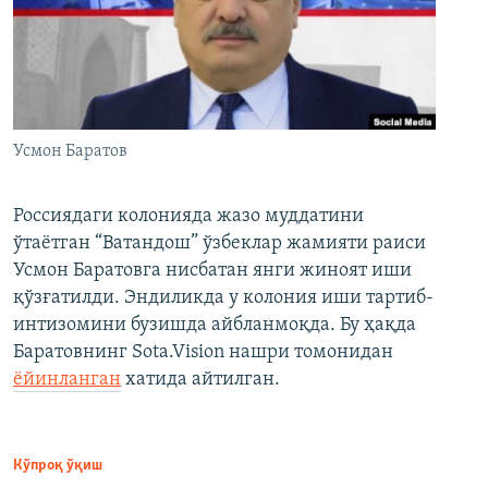
Усмон Баратов
Россиядаги колонияда жазо муддатини
ўтаётган “Ватандош” ўзбеклар жамияти раиси
Усмон Баратовга нисбатан янги жиноят иши
қўзғатилди. Эндиликда у колония иши тартиб-
интизомини бузишда айбланмоқда. Бу ҳақда
Баратовнинг Sota.Vision нашри томонидан
ёйинланган
хатида айтилган.
Кўпроқ ўқиш