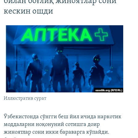
билан боғлиқ жиноятлар сони
кескин ошди
Иллюстратив сурат
Ўзбекистонда сўнгги беш йил ичида наркотик
моддаларни ноқонуний сотишга доир
жиноятлар сони икки бараварга кўпайди.