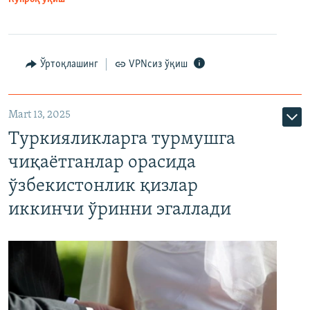
Ўртоқлашинг
VPNсиз ўқиш
Mart 13, 2025
Туркияликларга турмушга
чиқаётганлар орасида
ўзбекистонлик қизлар
иккинчи ўринни эгаллади