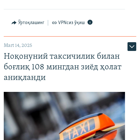
Ўртоқлашинг
VPNсиз ўқиш
Mart 14, 2025
Ноқонуний таксичилик билан
боғлиқ 108 мингдан зиёд ҳолат
аниқланди