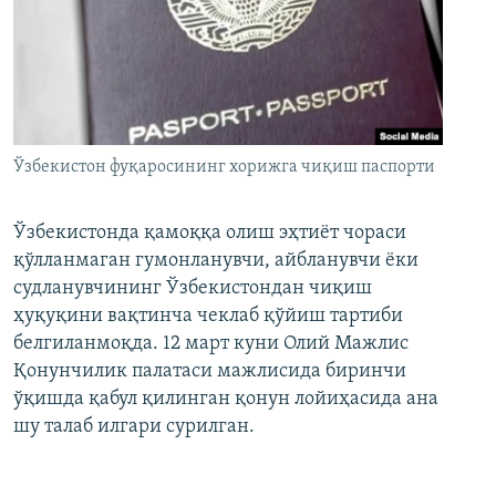
Ўзбекистон фуқаросининг хорижга чиқиш паспорти
Ўзбекистонда қамоққа олиш эҳтиёт чораси
қўлланмаган гумонланувчи, айбланувчи ёки
судланувчининг Ўзбекистондан чиқиш
ҳуқуқини вақтинча чеклаб қўйиш тартиби
белгиланмоқда. 12 март куни Олий Мажлис
Қонунчилик палатаси мажлисида биринчи
ўқишда қабул қилинган қонун лойиҳасида ана
шу талаб илгари сурилган.