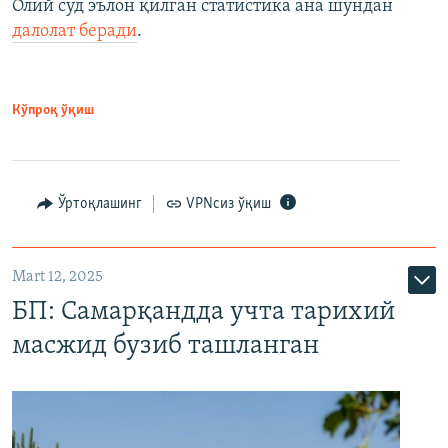
Олий суд эълон қилган статистика ана шундан
далолат беради
.
Кўпроқ ўқиш
Ўртоқлашинг
VPNсиз ўқиш
Mart 12, 2025
БП: Самарқандда учта тарихий
масжид бузиб ташланган