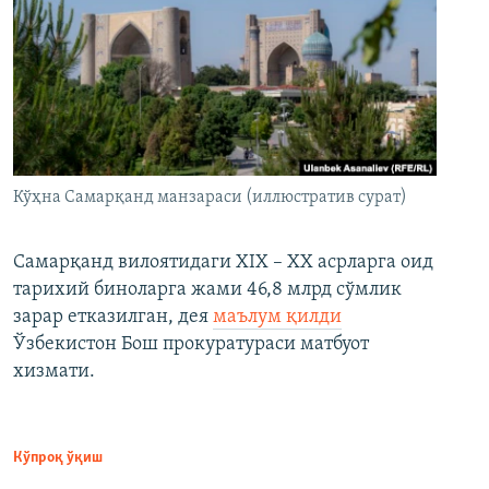
Кўҳна Самарқанд манзараси (иллюстратив сурат)
Самарқанд вилоятидаги XIX – XX асрларга оид
тарихий биноларга жами 46,8 млрд сўмлик
зарар етказилган, дея
маълум қилди
Ўзбекистон Бош прокуратураси матбуот
хизмати.
Кўпроқ ўқиш