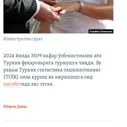
Иллюстратив сурат
2024 йилда 3509 нафар ўзбекистонлик аёл
Туркия фуқароларига турмушга чиқди. Бу
рақам Туркия статистика ташкилотининг
(ТÜİК) оила қуриш ва ажрашишга оид
ҳисобот
ида акс этган.
Кўпроқ ўқиш