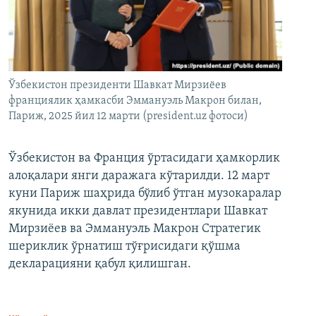
Ўзбекистон президенти Шавкат Мирзиёев
франциялик ҳамкасби Эммануэль Макрон билан,
Париж, 2025 йил 12 марти (president.uz фотоси)
Ўзбекистон ва Франция ўртасидаги ҳамкорлик
алоқалари янги даражага кўтарилди. 12 март
куни Париж шаҳрида бўлиб ўтган музокаралар
якунида икки давлат президентлари Шавкат
Мирзиёев ва Эммануэль Макрон Стратегик
шериклик ўрнатиш тўғрисидаги қўшма
декларацияни қабул қилишган.