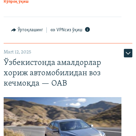
Кўпроқ ўқиш
Ўртоқлашинг
VPNсиз ўқиш
Mart 12, 2025
Ўзбекистонда амалдорлар
хориж автомобилидан воз
кечмоқда — ОАВ