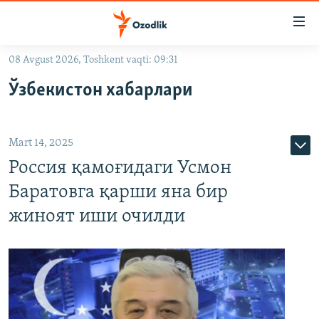
Линклар
Бош
мавзуларга
08 Avgust 2026, Toshkent vaqti: 09:31
ўтинг
OZODLIK SURISHTIRUVLARI
Асосий
Ўзбекистон хабарлари
OZODVIDEO
навигацияга
ўтинг
OZODARXIV
Қидиришга
Mart 14, 2025
ўтинг
На русском
Россия қамоғидаги Усмон
Баратовга қарши яна бир
ИЖТИМОИЙ ТАРМОҚЛАР
жиноят иши очилди
Озодлик бошқа тилларда