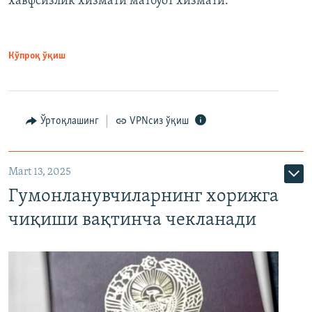
хавфсизлик хизмати матбуот хизмати.
Кўпроқ ўқиш
Ўртоқлашинг
VPNсиз ўқиш
Mart 13, 2025
Гумонланувчиларнинг хорижга
чиқиши вақтинча чекланади