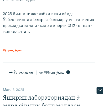
2025 йилнинг дастлабки икки ойида
Ўзбекистонга аёллар ва болалар учун гигиеник
прокладка ва тагликлар импорти 2112 тоннани
ташкил этган.
Кўпроқ ўқиш
Ўртоқлашинг
VPNсиз ўқиш
Mart 13, 2025
Яширин лабораториядан 9