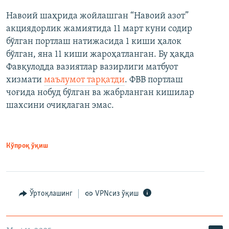
Навоий шаҳрида жойлашган “Навоий азот”
акциядорлик жамиятида 11 март куни содир
бўлган портлаш натижасида 1 киши ҳалок
бўлган, яна 11 киши жароҳатланган. Бу ҳақда
Фавқулодда вазиятлар вазирлиги матбуот
хизмати
маълумот тарқатди
. ФВВ портлаш
чоғида нобуд бўлган ва жабрланган кишилар
шахсини очиқлаган эмас.
Кўпроқ ўқиш
Ўртоқлашинг
VPNсиз ўқиш