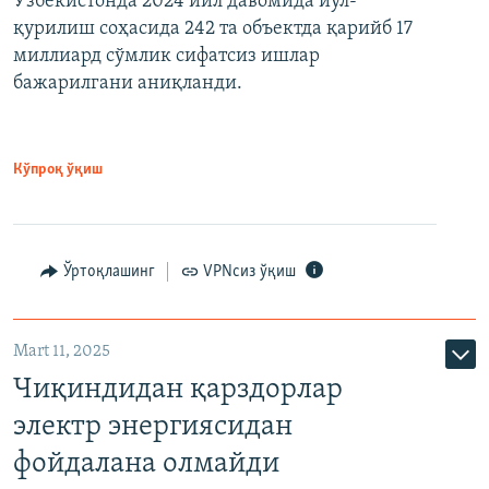
Ўзбекистонда 2024 йил давомида йўл-
қурилиш соҳасида 242 та объектда қарийб 17
миллиард сўмлик сифатсиз ишлар
бажарилгани аниқланди.
Кўпроқ ўқиш
Ўртоқлашинг
VPNсиз ўқиш
Mart 11, 2025
Чиқиндидан қарздорлар
электр энергиясидан
фойдалана олмайди