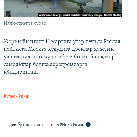
Иллюстратив сурат
Жорий йилнинг 11 мартига ўтар кечаси Россия
пойтахти Москва ҳудудига дронлар ҳужуми
уюштирилгани муносабати билан бир қатор
самолётлар бошқа аэродромларга
қўндиригган.
Кўпроқ ўқиш
Ўртоқлашинг
VPNсиз ўқиш