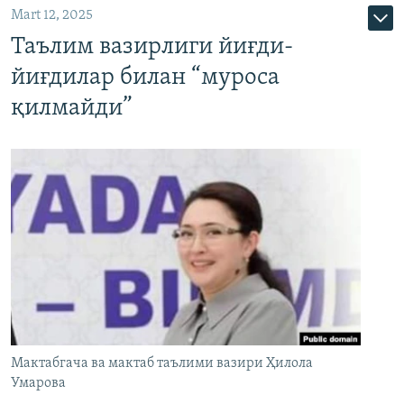
Mart 12, 2025
Таълим вазирлиги йиғди-
йиғдилар билан “муроса
қилмайди”
Мактабгача ва мактаб таълими вазири Ҳилола
Умарова