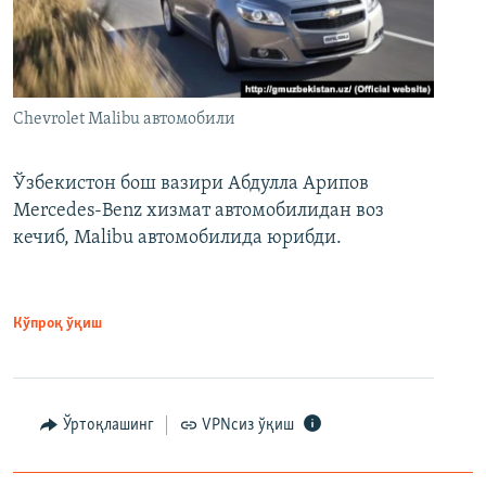
Chevrolet Malibu автомобили
Ўзбекистон бош вазири Абдулла Арипов
Mercedes-Benz хизмат автомобилидан воз
кечиб, Malibu автомобилида юрибди.
Кўпроқ ўқиш
Ўртоқлашинг
VPNсиз ўқиш