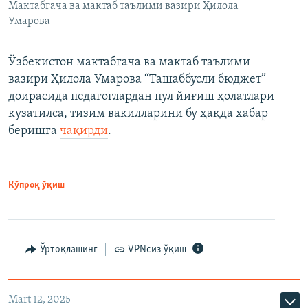
Мактабгача ва мактаб таълими вазири Ҳилола
Умарова
Ўзбекистон мактабгача ва мактаб таълими
вазири Ҳилола Умарова “Ташаббусли бюджет”
доирасида педагоглардан пул йиғиш ҳолатлари
кузатилса, тизим вакилларини бу ҳақда хабар
беришга
чақирди
.
Кўпроқ ўқиш
Ўртоқлашинг
VPNсиз ўқиш
Mart 12, 2025