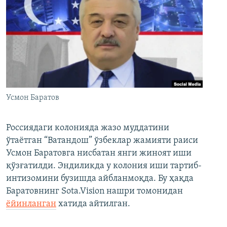
Усмон Баратов
Россиядаги колонияда жазо муддатини
ўтаётган “Ватандош” ўзбеклар жамияти раиси
Усмон Баратовга нисбатан янги жиноят иши
қўзғатилди. Эндиликда у колония иши тартиб-
интизомини бузишда айбланмоқда. Бу ҳақда
Баратовнинг Sota.Vision нашри томонидан
ёйинланган
хатида айтилган.