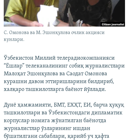
С. Омонова ва М. Эшонқулова очлик акцияси
кунлари.
Ўзбекистон Миллий телерадиокомпанияси
“Ёшлар” телеканалининг собиқ журналистлари
Малоҳат Эшонқулова ва Саодат Омонова
курашни давом эттиришларини билдириб,
халқаро ташкилотларга баёнот йўллади.
Дунё ҳамжамияти, БМТ, ЕХҲТ, ЕИ, барча ҳуқуқ
ташкилотлари ва Ўзбекистондаги дипламатик
корпуслар номига жўнатилган баёнотда
журналистлар ўзларининг ишдан
бўшатилгани сабаблари, қарийб уч ҳафта