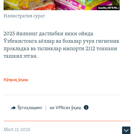
Иллюстратив сурат
2025 йилнинг дастлабки икки ойида
Ўзбекистонга аёллар ва болалар учун гигиеник
прокладка ва тагликлар импорти 2112 тоннани
ташкил этган.
Кўпроқ ўқиш
Ўртоқлашинг
VPNсиз ўқиш
Mart 13, 2025