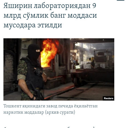
Яширин лабораториядан 9
млрд сўмлик банг моддаси
мусодара этилди
Тошкент яқинидаги завод печида ёқилаётган
наркотик моддалар (архив сурати)