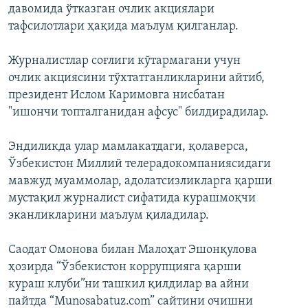
давомида ўтказган очлик акциялари
тафсилотлари ҳақида маълум қилганлар.
Журналистлар соғлиги кўтармагани учун
очлик акциясини тўхтатганликларини айтиб,
президент Ислом Каримовга нисбатан
"ишончи топталганидан афсус" билдирадилар.
Эндиликда улар мамлакатдаги, қолаверса,
Ўзбекистон Миллий телерадокомпаниясидаги
мавжуд муаммолар, адолатсизликларга қарши
мустақил журналист сифатида курашмоқчи
эканликларини маълум қиладилар.
Саодат Омонова билан Малоҳат Эшонқулова
ҳозирда “Ўзбекистон коррупцияга қарши
кураш клуби”ни ташкил қилдилар ва айни
пайтда “Munosabatuz.com” сайтини очишни