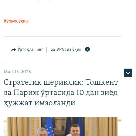
Кўпроқ ўқиш
Ўртоқлашинг
VPNсиз ўқиш
Mart 13, 2025
Стратегик шериклик: Тошкент
ва Париж ўртасида 10 дан зиёд
ҳужжат имзоланди