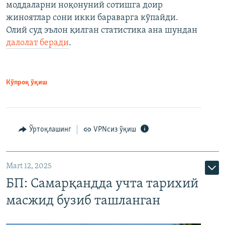
моддаларни ноқонуний сотишга доир
жиноятлар сони икки бараварга кўпайди.
Олий суд эълон қилган статистика ана шундан
далолат беради
.
Кўпроқ ўқиш
Ўртоқлашинг
VPNсиз ўқиш
Mart 12, 2025
БП: Самарқандда учта тарихий
масжид бузиб ташланган