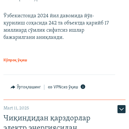
Ўзбекистонда 2024 йил давомида йўл-
қурилиш соҳасида 242 та объектда қарийб 17
миллиард сўмлик сифатсиз ишлар
бажарилгани аниқланди.
Кўпроқ ўқиш
Ўртоқлашинг
VPNсиз ўқиш
Mart 11, 2025
Чиқиндидан қарздорлар
электр энергиясидан