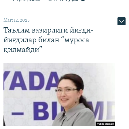
Mart 12, 2025
Таълим вазирлиги йиғди-
йиғдилар билан “муроса
қилмайди”