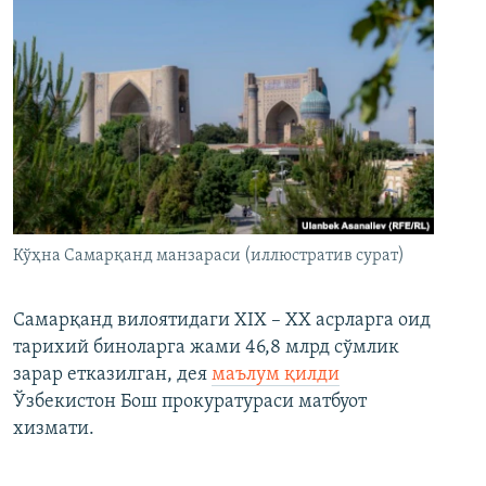
Кўҳна Самарқанд манзараси (иллюстратив сурат)
Самарқанд вилоятидаги XIX – XX асрларга оид
тарихий биноларга жами 46,8 млрд сўмлик
зарар етказилган, дея
маълум қилди
Ўзбекистон Бош прокуратураси матбуот
хизмати.