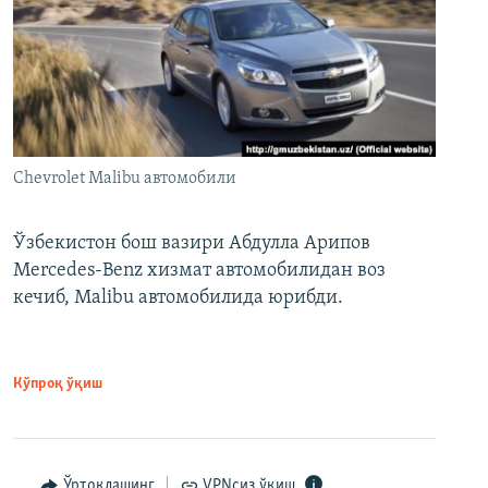
Chevrolet Malibu автомобили
Ўзбекистон бош вазири Абдулла Арипов
Mercedes-Benz хизмат автомобилидан воз
кечиб, Malibu автомобилида юрибди.
Кўпроқ ўқиш
Ўртоқлашинг
VPNсиз ўқиш