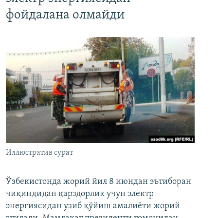
фойдалана олмайди
Иллюстратив сурат
Ўзбекистонда жорий йил 8 июндан эътиборан
чиқиндидан қарздорлик учун электр
энергиясидан узиб қўйиш амалиёти жорий