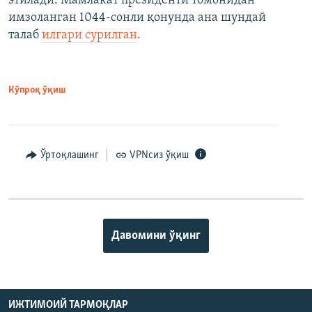
этилади. Мамлакат президенти томонидан
имзоланган 1044-сонли қонунда ана шундай
талаб
илгари сурилган
.
Кўпроқ ўқиш
Ўртоқлашинг
VPNсиз ўқиш
Давомини ўқинг
ИЖТИМОИЙ ТАРМОҚЛАР