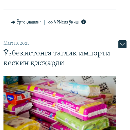
Ўртоқлашинг
VPNсиз ўқиш
Mart 13, 2025
Ўзбекистонга таглик импорти
кескин қисқарди