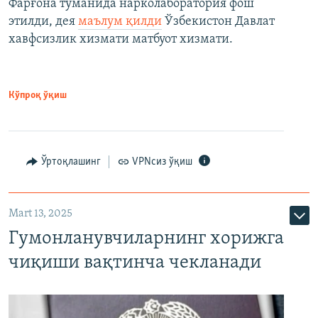
Фарғона туманида нарколаборатория фош
этилди, дея
маълум қилди
Ўзбекистон Давлат
хавфсизлик хизмати матбуот хизмати.
Кўпроқ ўқиш
Ўртоқлашинг
VPNсиз ўқиш
Mart 13, 2025
Гумонланувчиларнинг хорижга
чиқиши вақтинча чекланади