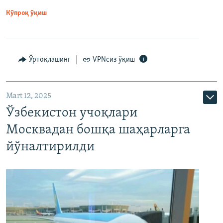
Кўпроқ ўқиш
Ўртоқлашинг
VPNсиз ўқиш
Mart 12, 2025
Ўзбекистон учоқлари
Москвадан бошқа шаҳарларга
йўналтирилди