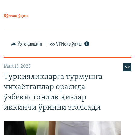
Кўпроқ ўқиш
Ўртоқлашинг
VPNсиз ўқиш
Mart 13, 2025
Туркияликларга турмушга
чиқаётганлар орасида
ўзбекистонлик қизлар
иккинчи ўринни эгаллади