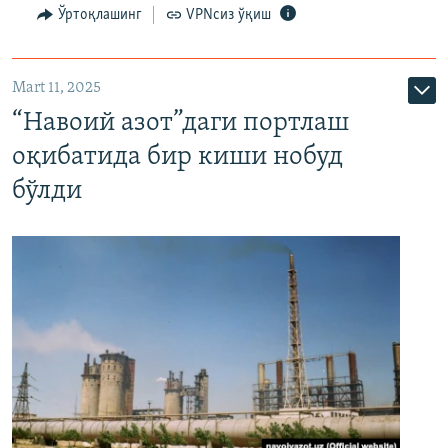
Ўртоқлашинг
VPNсиз ўқиш
Mart 11, 2025
“Навоий азот”даги портлаш
оқибатида бир киши нобуд
бўлди