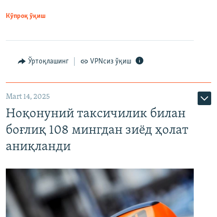
Кўпроқ ўқиш
Ўртоқлашинг
VPNсиз ўқиш
Mart 14, 2025
Ноқонуний таксичилик билан
боғлиқ 108 мингдан зиёд ҳолат
аниқланди