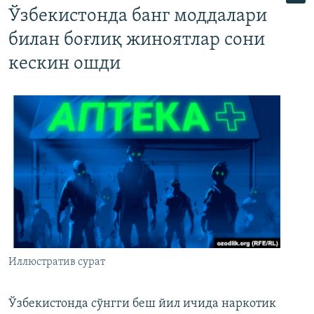
Ўзбекистонда банг моддалари
билан боғлиқ жиноятлар сони
кескин ошди
Иллюстратив сурат
Ўзбекистонда сўнгги беш йил ичида наркотик