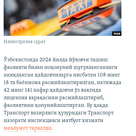
Иллюстратив сурат
Ўзбекистонда 2024 йилда йўловчи ташиш
фаолияти билан ноқонуний шуғулланганлиги
аниқланган ҳайдовчиларга нисбатан 108 минг
18 та баённома расмийлаштирилган, натижада
42 минг 141 нафар ҳайдовчи ўз вақтида
лицензия варақасини расмийлаштириб,
фаолиятини қонунийлаштирган. Бу ҳақда
Транспорт вазирлиги ҳузуридаги Транспорт
назорати инспекцияси матбуот хизмати
маълумот тарқатди
.