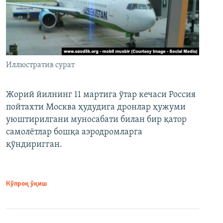
Иллюстратив сурат
Жорий йилнинг 11 мартига ўтар кечаси Россия
пойтахти Москва ҳудудига дронлар ҳужуми
уюштирилгани муносабати билан бир қатор
самолётлар бошқа аэродромларга
қўндиригган.
Кўпроқ ўқиш