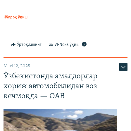
Кўпроқ ўқиш
Ўртоқлашинг
VPNсиз ўқиш
Mart 12, 2025
Ўзбекистонда амалдорлар
хориж автомобилидан воз
кечмоқда — ОАВ