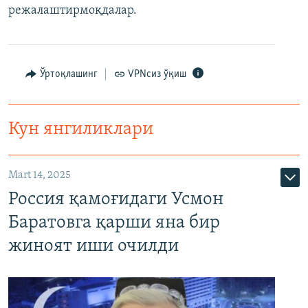
режалаштирмоқдалар.
Ўртоқлашинг
VPNсиз ўқиш
Кун янгиликлари
Mart 14, 2025
Россия қамоғидаги Усмон
Баратовга қарши яна бир
жиноят иши очилди