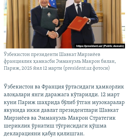
Ўзбекистон президенти Шавкат Мирзиёев
франциялик ҳамкасби Эммануэль Макрон билан,
Париж, 2025 йил 12 марти (president.uz фотоси)
Ўзбекистон ва Франция ўртасидаги ҳамкорлик
алоқалари янги даражага кўтарилди. 12 март
куни Париж шаҳрида бўлиб ўтган музокаралар
якунида икки давлат президентлари Шавкат
Мирзиёев ва Эммануэль Макрон Стратегик
шериклик ўрнатиш тўғрисидаги қўшма
декларацияни қабул қилишган.