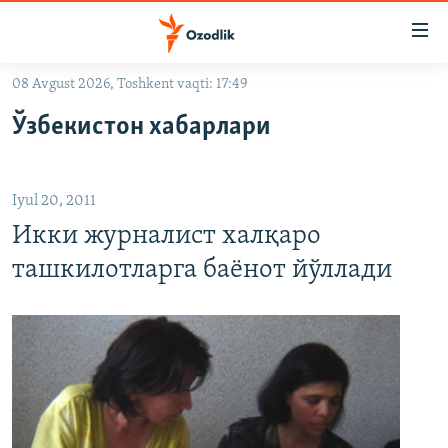
Линклар
Бош
мавзуларга
08 Avgust 2026, Toshkent vaqti: 17:49
ўтинг
OZODLIK SURISHTIRUVLARI
Асосий
Ўзбекистон хабарлари
OZODVIDEO
навигацияга
ўтинг
OZODARXIV
Қидиришга
Iyul 20, 2011
ўтинг
На русском
Икки журналист халқаро
ташкилотларга баёнот йўллади
ИЖТИМОИЙ ТАРМОҚЛАР
Озодлик бошқа тилларда