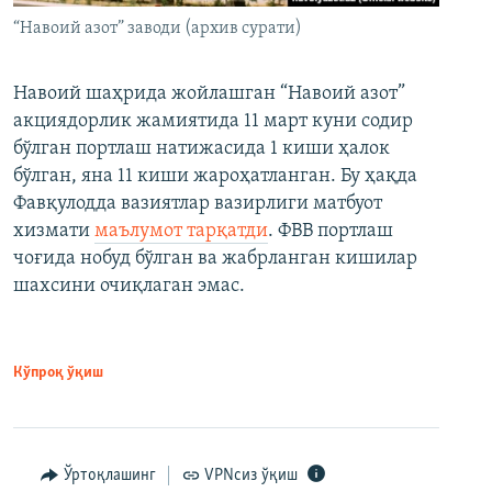
“Навоий азот” заводи (архив сурати)
Навоий шаҳрида жойлашган “Навоий азот”
акциядорлик жамиятида 11 март куни содир
бўлган портлаш натижасида 1 киши ҳалок
бўлган, яна 11 киши жароҳатланган. Бу ҳақда
Фавқулодда вазиятлар вазирлиги матбуот
хизмати
маълумот тарқатди
. ФВВ портлаш
чоғида нобуд бўлган ва жабрланган кишилар
шахсини очиқлаган эмас.
Кўпроқ ўқиш
Ўртоқлашинг
VPNсиз ўқиш