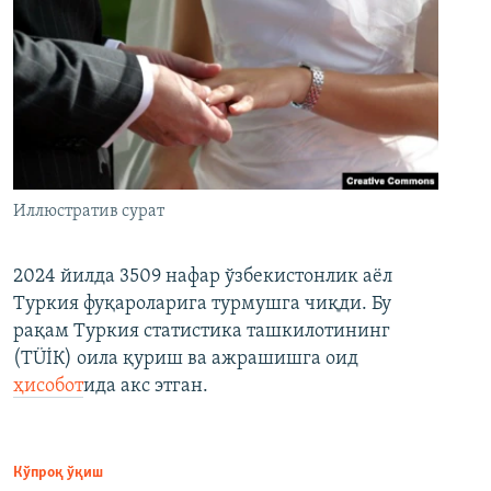
Иллюстратив сурат
2024 йилда 3509 нафар ўзбекистонлик аёл
Туркия фуқароларига турмушга чиқди. Бу
рақам Туркия статистика ташкилотининг
(ТÜİК) оила қуриш ва ажрашишга оид
ҳисобот
ида акс этган.
Кўпроқ ўқиш