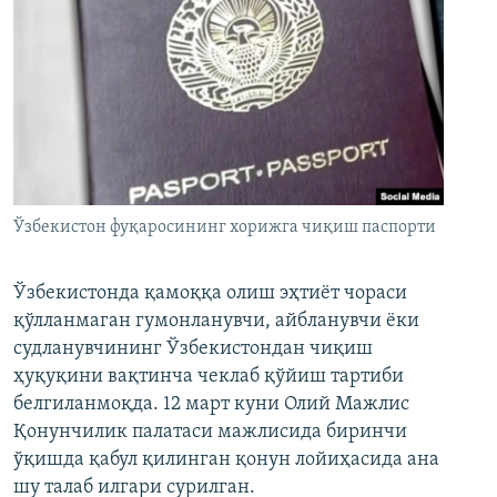
Ўзбекистон фуқаросининг хорижга чиқиш паспорти
Ўзбекистонда қамоққа олиш эҳтиёт чораси
қўлланмаган гумонланувчи, айбланувчи ёки
судланувчининг Ўзбекистондан чиқиш
ҳуқуқини вақтинча чеклаб қўйиш тартиби
белгиланмоқда. 12 март куни Олий Мажлис
Қонунчилик палатаси мажлисида биринчи
ўқишда қабул қилинган қонун лойиҳасида ана
шу талаб илгари сурилган.