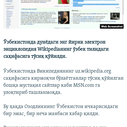
Ўзбекистонда дунёдаги энг йирик электрон
энциклопедия Wikipediaнинг ўзбек тилидаги
саҳифасига тўсиқ қўйилди.
Ўзбекистонда Википедиянинг uz.wikipedia.org
саҳифасига кирмоқчи бўлаётганлар тўсиқ қўйилган
бошқа мустақил сайтлар каби MSN.com га
улоқтириб ташланмоқда.
Бу ҳақда Озодликнинг Ўзбекистон ичкарисидаги
бир эмас¸ бир неча манбаси хабар қилди.