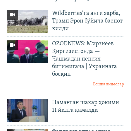
Wildberries’га янги зарба,
Трамп Эрон бўйича баёнот
қилди
OZODNEWS: Мирзиёев
Қирғизистонда —
Чашмадан пенсия
битимигача | Украинага
босқин
Бошқа видеолар
Наманган шаҳар ҳокими
11 йилга қамалди