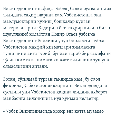
Википедиянинг нафақат ўзбек¸ балки рус ва инглиз
тилидаги саҳифаларида ҳам Ўзбекистонга оид
маълумотларни қўйиш¸ бошқалар қўйган
материалларни тўлдириш ëки таҳрир қилиш билан
шуғулланиб келаëтган Нодир Отаев ўзбекча
Википедиянинг ëпилиши учун бирламчи шубҳа
Ўзбекистон махфий хизматлари зиммасига
тушишини айта туриб¸ бундай ғариб бир саҳифани
тўсиш кимга ва нимага хизмат қилишини тушуна
олмаслигини айтади.
Зотан¸ тўсилмай турган тақдирда ҳам¸ бу фаол
фикрича¸ ўзбекистонликларнинг Википедиядаги
сустлиги уни Ўзбекистон ҳақида жиддий ахборот
манбасига айланишига йўл қўймай келаëтир.
- Ўзбек Википедиясида ҳозир энг катта муаммо