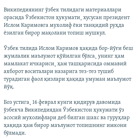
Википедиянинг ўзбек тилидаги материаллари
орасида Ўзбекистон ҳукумати¸ хусусан президент
Ислом Каримовга мухолиф ëки танқидий руҳда
ëзилган бирор мақолани топиш мушкул.
Ўзбек тилида Ислом Каримов ҳақида бор-йўғи беш
жумлалик маълумот қўйилган бўлса¸ унинг ҳам
мамлакат ичкариси¸ ҳам ташқарисида оммавий
ахборот воситалари назарига тез-тез тушиб
турадиган фаол қизлари ҳақида умуман маълумот
йўқ.
Боз устига¸ 16 феврал кунги қидирув давомида
ўзбекча Википедиядан Ўзбекистон ҳукумати ўз
асосий мухолифлари деб билган шахс ва гуруҳлар
ҳақида ҳам бирор маълумот топишнинг имкони
бўлмади.