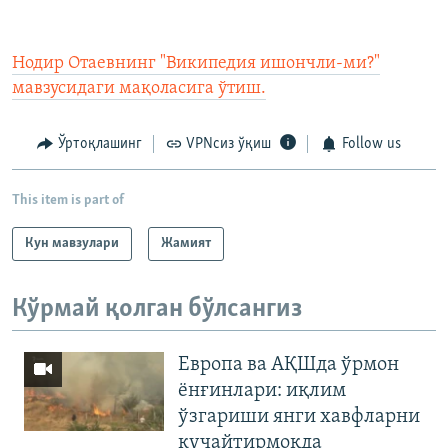
Нодир Отаевнинг "Википедия ишончли-ми?"
мавзусидаги мақоласига ўтиш.
Ўртоқлашинг
VPNсиз ўқиш
Follow us
This item is part of
Кун мавзулари
Жамият
Кўрмай қолган бўлсангиз
Европа ва АҚШда ўрмон
ёнғинлари: иқлим
ўзгариши янги хавфларни
кучайтирмоқда