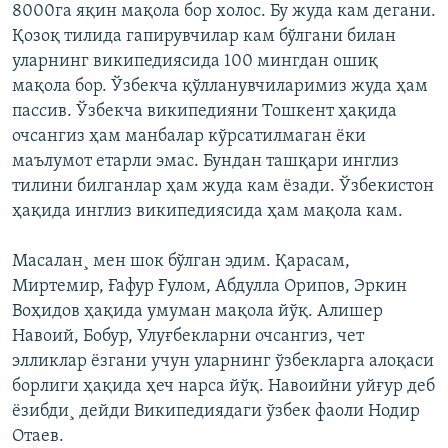
8000га яқин мақола бор холос. Бу жуда кам дегани.
Қозоқ тилида гапирувчилар кам бўлгани билан
уларнинг википедиясида 100 мингдан ошиқ
мақола бор. Ўзбекча қўлланувчиларимиз жуда ҳам
пассив. Ўзбекча википедияни Тошкент ҳақида
очсангиз ҳам манбалар кўрсатилмаган ëки
маълумот етарли эмас. Бундан ташқари инглиз
тилини билганлар ҳам жуда кам ëзади. Ўзбекистон
ҳақида инглиз википедиясида ҳам мақола кам.
Масалан¸ мен шок бўлган эдим. Қарасам,
Миртемир, Ғафур Ғулом, Абдулла Орипов, Эркин
Воҳидов ҳақида умуман мақола йўқ. Алишер
Навоий, Бобур, Улуғбекларни очсангиз, чет
элликлар ëзгани учун уларнинг ўзбекларга алоқаси
борлиги ҳақида ҳеч нарса йўқ. Навоийни уйғур деб
ëзибди¸ дейди Википедиядаги ўзбек фаоли Нодир
Отаев.