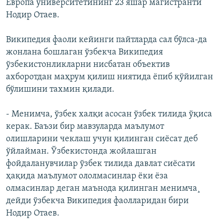
Европа университетининг 23 яшар магистранти
Нодир Отаев.
Википедия фаоли кейинги пайтларда сал бўлса-да
жонлана бошлаган ўзбекча Википедия
ўзбекистонликларни нисбатан объектив
ахборотдан маҳрум қилиш ниятида ëпиб қўйилган
бўлишини тахмин қилади.
- Менимча, ўзбек халқи асосан ўзбек тилида ўқиса
керак. Баъзи бир мавзуларда маълумот
олишларини чеклаш учун қилинган сиëсат деб
ўйлайман. Ўзбекистонда жойлашган
фойдаланувчилар ўзбек тилида давлат сиëсати
ҳақида маълумот ололмасинлар ëки ëза
олмасинлар деган маънода қилинган менимча¸
дейди ўзбекча Википедия фаолларидан бири
Нодир Отаев.