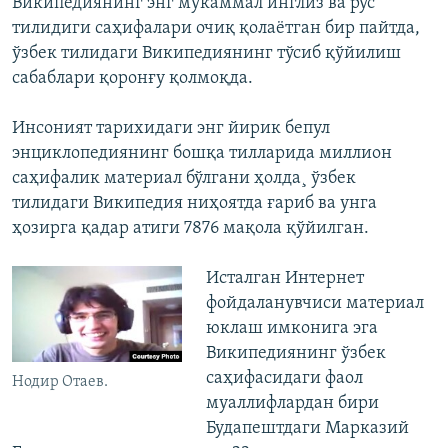
Википедиянинг энг мукаммал инглиз ва рус
тилидиги саҳифалари очиқ қолаётган бир пайтда,
ўзбек тилидаги Википедиянинг тўсиб қўйилиш
сабаблари қоронғу қолмоқда.
Инсоният тарихидаги энг йирик бепул
энциклопедиянинг бошқа тилларида миллион
саҳифалик материал бўлгани ҳолда¸ ўзбек
тилидаги Википедия ниҳоятда ғариб ва унга
ҳозирга қадар атиги 7876 мақола қўйилган.
Исталган Интернет
фойдаланувчиси материал
юклаш имконига эга
Википедиянинг ўзбек
саҳифасидаги фаол
Нодир Отаев.
муаллифлардан бири
Будапештдаги Марказий