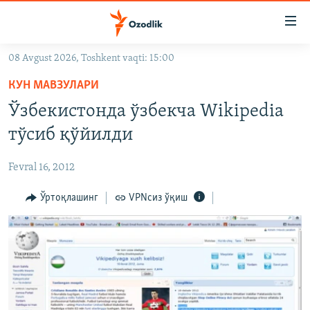
Линклар
Бош
мавзуларга
08 Avgust 2026, Toshkent vaqti: 15:00
ўтинг
OZODLIK SURISHTIRUVLARI
Асосий
КУН МАВЗУЛАРИ
OZODVIDEO
навигацияга
Ўзбекистонда ўзбекча Wikipedia
ўтинг
OZODARXIV
тўсиб қўйилди
Қидиришга
ўтинг
На русском
Fevral 16, 2012
ИЖТИМОИЙ ТАРМОҚЛАР
Ўртоқлашинг
VPNсиз ўқиш
Озодлик бошқа тилларда