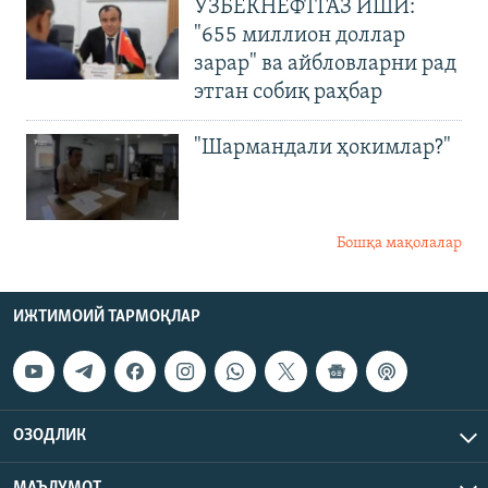
ЎЗБЕКНЕФТГАЗ ИШИ:
"655 миллион доллар
зарар" ва айбловларни рад
этган собиқ раҳбар
"Шармандали ҳокимлар?"
Бошқа мақолалар
ИЖТИМОИЙ ТАРМОҚЛАР
ОЗОДЛИК
МАЪЛУМОТ