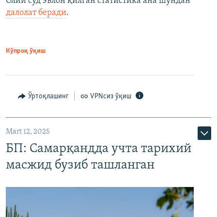
Олий суд эълон қилган статистика ана шундан
далолат беради
.
Кўпроқ ўқиш
Ўртоқлашинг
VPNсиз ўқиш
Mart 12, 2025
БП: Самарқандда учта тарихий
масжид бузиб ташланган