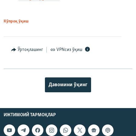
Кўпроқ ўқиш
Ўртоқлашинг
VPNсиз ўқиш
Давомини ўқинг
ИЖТИМОИЙ ТАРМОҚЛАР