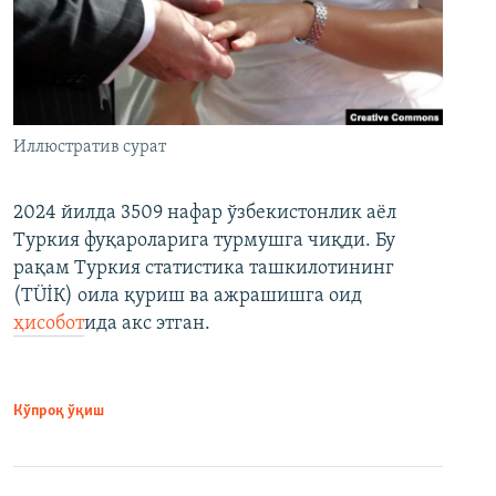
Иллюстратив сурат
2024 йилда 3509 нафар ўзбекистонлик аёл
Туркия фуқароларига турмушга чиқди. Бу
рақам Туркия статистика ташкилотининг
(ТÜİК) оила қуриш ва ажрашишга оид
ҳисобот
ида акс этган.
Кўпроқ ўқиш