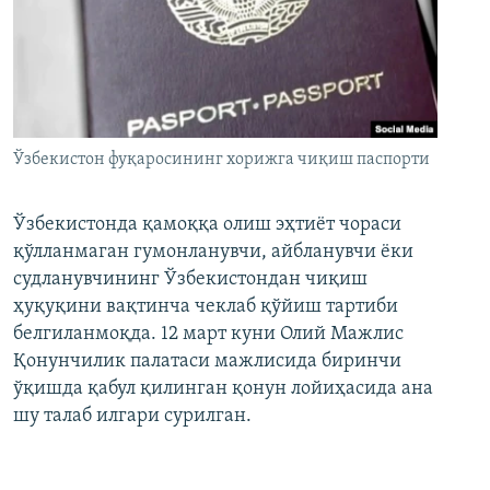
Ўзбекистон фуқаросининг хорижга чиқиш паспорти
Ўзбекистонда қамоққа олиш эҳтиёт чораси
қўлланмаган гумонланувчи, айбланувчи ёки
судланувчининг Ўзбекистондан чиқиш
ҳуқуқини вақтинча чеклаб қўйиш тартиби
белгиланмоқда. 12 март куни Олий Мажлис
Қонунчилик палатаси мажлисида биринчи
ўқишда қабул қилинган қонун лойиҳасида ана
шу талаб илгари сурилган.