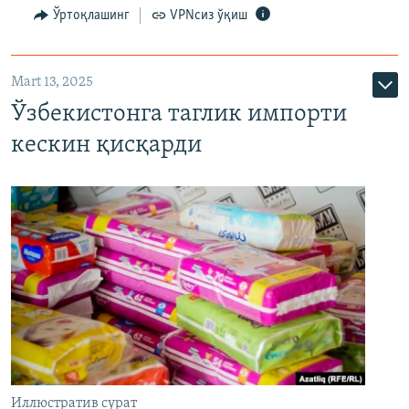
Ўртоқлашинг
VPNсиз ўқиш
Mart 13, 2025
Ўзбекистонга таглик импорти
кескин қисқарди
Иллюстратив сурат