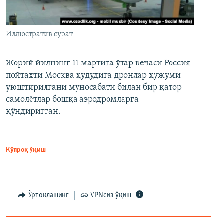
Иллюстратив сурат
Жорий йилнинг 11 мартига ўтар кечаси Россия
пойтахти Москва ҳудудига дронлар ҳужуми
уюштирилгани муносабати билан бир қатор
самолётлар бошқа аэродромларга
қўндиригган.
Кўпроқ ўқиш
Ўртоқлашинг
VPNсиз ўқиш