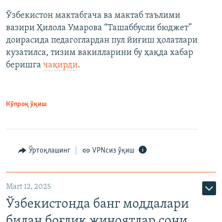
Ўзбекистон мактабгача ва мактаб таълими
вазири Ҳилола Умарова “Ташаббусли бюджет”
доирасида педагоглардан пул йиғиш ҳолатлари
кузатилса, тизим вакилларини бу ҳақда хабар
беришга
чақирди
.
Кўпроқ ўқиш
Ўртоқлашинг
VPNсиз ўқиш
Mart 12, 2025
Ўзбекистонда банг моддалари
билан боғлиқ жиноятлар сони