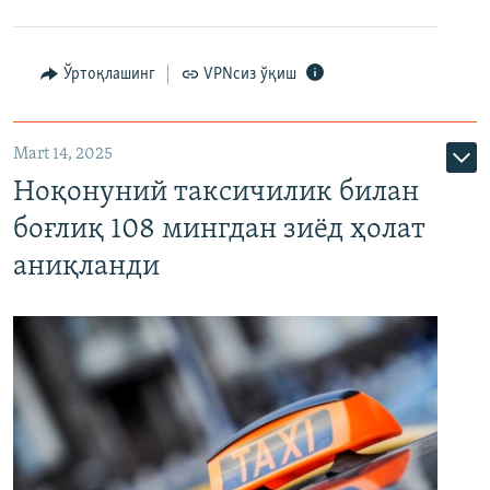
Ўртоқлашинг
VPNсиз ўқиш
Mart 14, 2025
Ноқонуний таксичилик билан
боғлиқ 108 мингдан зиёд ҳолат
аниқланди