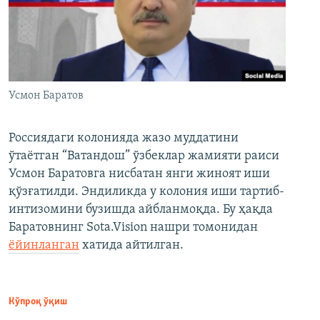
Усмон Баратов
Россиядаги колонияда жазо муддатини
ўтаётган “Ватандош” ўзбеклар жамияти раиси
Усмон Баратовга нисбатан янги жиноят иши
қўзғатилди. Эндиликда у колония иши тартиб-
интизомини бузишда айбланмоқда. Бу ҳақда
Баратовнинг Sota.Vision нашри томонидан
ёйинланган
хатида айтилган.
Кўпроқ ўқиш