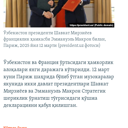
Ўзбекистон президенти Шавкат Мирзиёев
франциялик ҳамкасби Эммануэль Макрон билан,
Париж, 2025 йил 12 марти (president.uz фотоси)
Ўзбекистон ва Франция ўртасидаги ҳамкорлик
алоқалари янги даражага кўтарилди. 12 март
куни Париж шаҳрида бўлиб ўтган музокаралар
якунида икки давлат президентлари Шавкат
Мирзиёев ва Эммануэль Макрон Стратегик
шериклик ўрнатиш тўғрисидаги қўшма
декларацияни қабул қилишган.