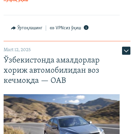
Кўпроқ ўқиш
Ўртоқлашинг
VPNсиз ўқиш
Mart 12, 2025
Ўзбекистонда амалдорлар
хориж автомобилидан воз
кечмоқда — ОАВ