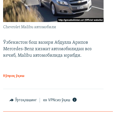
Chevrolet Malibu автомобили
Ўзбекистон бош вазири Абдулла Арипов
Mercedes-Benz хизмат автомобилидан воз
кечиб, Malibu автомобилида юрибди.
Кўпроқ ўқиш
Ўртоқлашинг
VPNсиз ўқиш