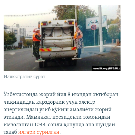
Иллюстратив сурат
Ўзбекистонда жорий йил 8 июндан эътиборан
чиқиндидан қарздорлик учун электр
энергиясидан узиб қўйиш амалиёти жорий
этилади. Мамлакат президенти томонидан
имзоланган 1044-сонли қонунда ана шундай
талаб
илгари сурилган
.