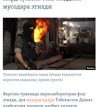
мусодара этилди
Тошкент яқинидаги завод печида ёқилаётган
наркотик моддалар (архив сурати)
Фарғона туманида нарколаборатория фош
этилди, дея
маълум қилди
Ўзбекистон Давлат
хавфсизлик хизмати матбуот хизмати.