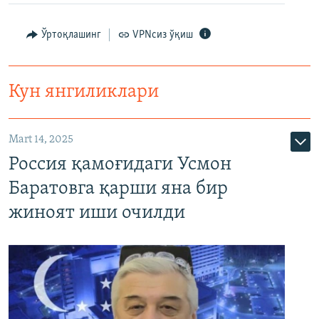
Ўртоқлашинг
VPNсиз ўқиш
Кун янгиликлари
Mart 14, 2025
Россия қамоғидаги Усмон
Баратовга қарши яна бир
жиноят иши очилди