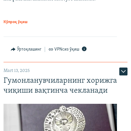
Кўпроқ ўқиш
Ўртоқлашинг
VPNсиз ўқиш
Mart 13, 2025
Гумонланувчиларнинг хорижга
чиқиши вақтинча чекланади