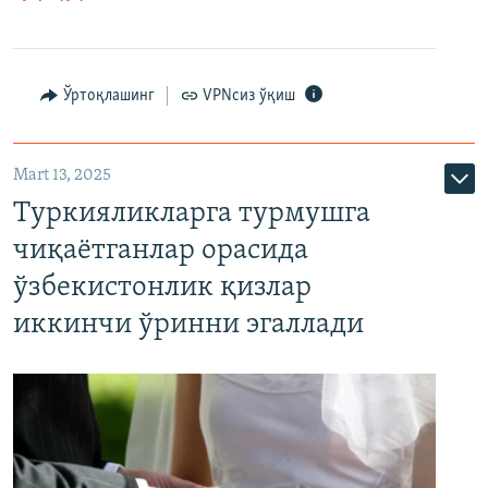
Ўртоқлашинг
VPNсиз ўқиш
Mart 13, 2025
Туркияликларга турмушга
чиқаётганлар орасида
ўзбекистонлик қизлар
иккинчи ўринни эгаллади