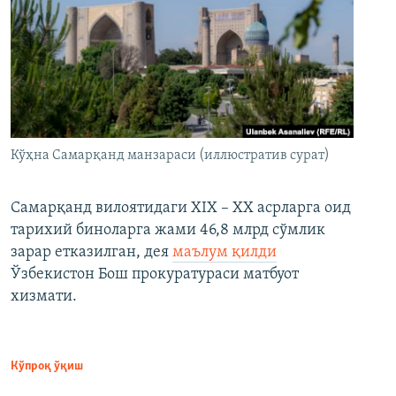
Кўҳна Самарқанд манзараси (иллюстратив сурат)
Самарқанд вилоятидаги XIX – XX асрларга оид
тарихий биноларга жами 46,8 млрд сўмлик
зарар етказилган, дея
маълум қилди
Ўзбекистон Бош прокуратураси матбуот
хизмати.
Кўпроқ ўқиш