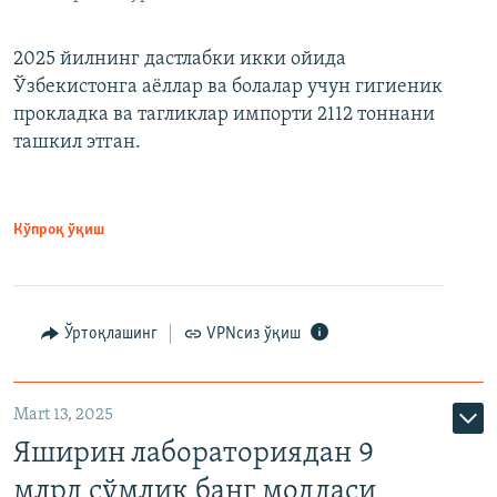
2025 йилнинг дастлабки икки ойида
Ўзбекистонга аёллар ва болалар учун гигиеник
прокладка ва тагликлар импорти 2112 тоннани
ташкил этган.
Кўпроқ ўқиш
Ўртоқлашинг
VPNсиз ўқиш
Mart 13, 2025
Яширин лабораториядан 9
млрд сўмлик банг моддаси