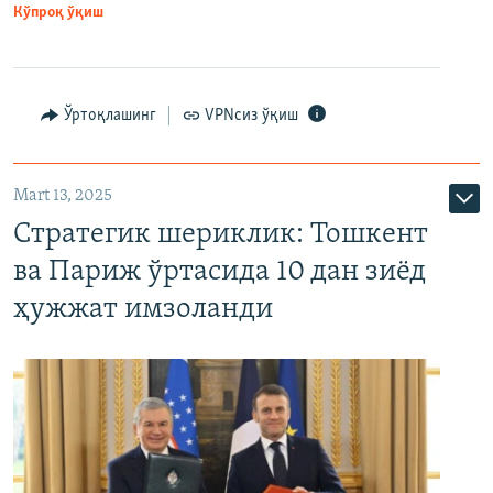
Кўпроқ ўқиш
Ўртоқлашинг
VPNсиз ўқиш
Mart 13, 2025
Стратегик шериклик: Тошкент
ва Париж ўртасида 10 дан зиёд
ҳужжат имзоланди