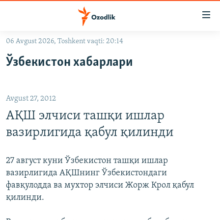
Линклар
Бош
мавзуларга
06 Avgust 2026, Toshkent vaqti: 20:14
ўтинг
OZODLIK SURISHTIRUVLARI
Асосий
Ўзбекистон хабарлари
OZODVIDEO
навигацияга
ўтинг
OZODARXIV
Қидиришга
Avgust 27, 2012
ўтинг
На русском
АҚШ элчиси ташқи ишлар
вазирлигида қабул қилинди
ИЖТИМОИЙ ТАРМОҚЛАР
27 август куни Ўзбекистон ташқи ишлар
вазирлигида АҚШнинг Ўзбекистондаги
фавқулодда ва мухтор элчиси Жорж Крол қабул
қилинди.
Озодлик бошқа тилларда