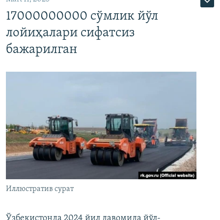
17000000000 сўмлик йўл
лойиҳалари сифатсиз
бажарилган
Иллюстратив сурат
Ўзбекистонда 2024 йил давомида йўл-