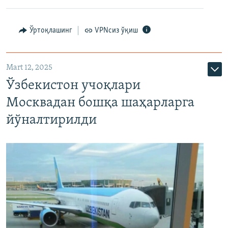
Ўртоқлашинг
VPNсиз ўқиш
Mart 12, 2025
Ўзбекистон учоқлари
Москвадан бошқа шаҳарларга
йўналтирилди