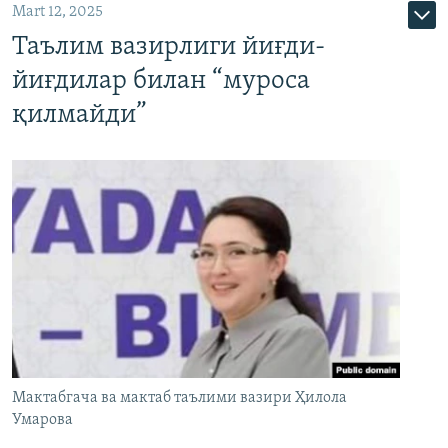
Mart 12, 2025
Таълим вазирлиги йиғди-
йиғдилар билан “муроса
қилмайди”
Мактабгача ва мактаб таълими вазири Ҳилола
Умарова