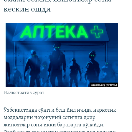
кескин ошди
Иллюстратив сурат
Ўзбекистонда сўнгги беш йил ичида наркотик
моддаларни ноқонуний сотишга доир
жиноятлар сони икки бараварга кўпайди.