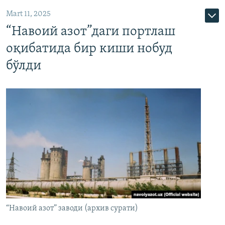
Mart 11, 2025
“Навоий азот”даги портлаш
оқибатида бир киши нобуд
бўлди
“Навоий азот” заводи (архив сурати)