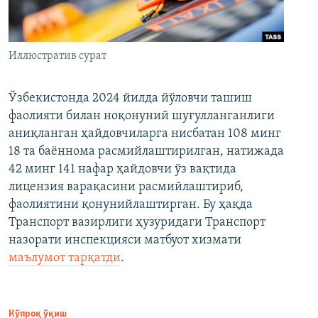
Иллюстратив сурат
Ўзбекистонда 2024 йилда йўловчи ташиш
фаолияти билан ноқонуний шуғулланганлиги
аниқланган ҳайдовчиларга нисбатан 108 минг
18 та баённома расмийлаштирилган, натижада
42 минг 141 нафар ҳайдовчи ўз вақтида
лицензия варақасини расмийлаштириб,
фаолиятини қонунийлаштирган. Бу ҳақда
Транспорт вазирлиги ҳузуридаги Транспорт
назорати инспекцияси матбуот хизмати
маълумот тарқатди
.
Кўпроқ ўқиш