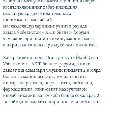
Вазирлик матбуот хизматига таяниб, ахборот
агентликларининг хабар қилишича,
сўзлашувлар давомида томонлар
иккитомонлама сиёсий
маслаҳатлашувларининг учинчи раунди
ҳамда Ўзбекистон – АҚШ бизнес- форуми
якунлари, эришилган килишувларни амалга
ошириш механизмлари муҳокама қилинган.
Хабар қилинишича, 16 август куни бўлиб ўтган
Ўзбекистон – АҚШ бизнес-форумида икки
давлат иш одамлари умумий қиймати 2,8 млрд
бўлган ва машинасозлик, метални қайта
ишлар, энергетика, нефт ва газ қазиб олиш,
фармацевтика, озиқ-овқат маҳсулотлари
ишлаб чиқариш ва шу каби бошқа соҳаларда 21
та лойиҳани амалга оширишга келишиб олган.