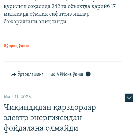
қурилиш соҳасида 242 та объектда қарийб 17
миллиард сўмлик сифатсиз ишлар
бажарилгани аниқланди.
Кўпроқ ўқиш
Ўртоқлашинг
VPNсиз ўқиш
Mart 11, 2025
Чиқиндидан қарздорлар
электр энергиясидан
фойдалана олмайди