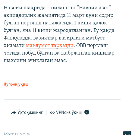
Навоий шаҳрида жойлашган “Навоий азот”
акциядорлик жамиятида 11 март куни содир
бўлган портлаш натижасида 1 киши ҳалок
бўлган, яна 11 киши жароҳатланган. Бу ҳақда
Фавқулодда вазиятлар вазирлиги матбуот
хизмати
маълумот тарқатди
. ФВВ портлаш
чоғида нобуд бўлган ва жабрланган кишилар
шахсини очиқлаган эмас.
Кўпроқ ўқиш
Ўртоқлашинг
VPNсиз ўқиш
Mart 11, 2025