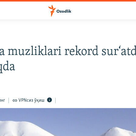
a muzliklari rekord sur‘at
qda
инг
VPNсиз ўқиш