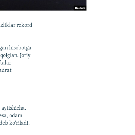
zliklar rekord
lgan hisobotga
qolglan. Joriy
talar
adrat
 aytishicha,
 esa, odam
eb ko‘riladi.