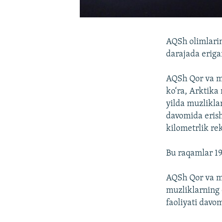
AQSh olimlarin
darajada eriga
AQSh Qor va mu
ko‘ra, Arktika 
yilda muzlikla
davomida erish
kilometrlik re
Bu raqamlar 19
AQSh Qor va mu
muzliklarning 
faoliyati davo