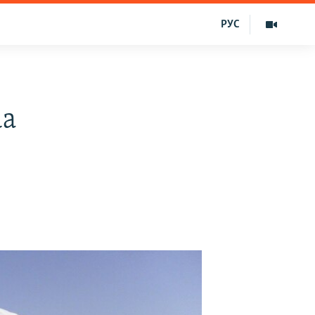
РУС
da