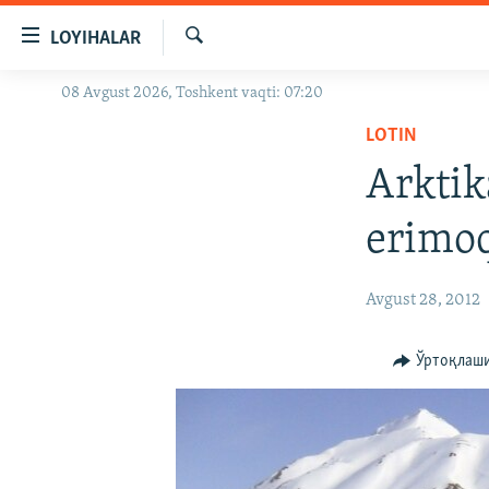
Линклар
LOYIHALAR
Бош
мавзуларга
Излаш
08 Avgust 2026, Toshkent vaqti: 07:20
OZODLIK SURISHTIRUVLARI
ўтинг
Асосий
LOTIN
OZODVIDEO
навигацияга
Arktik
OZODARXIV
ўтинг
Қидиришга
erimo
ўтинг
Avgust 28, 2012
Ўртоқлаш