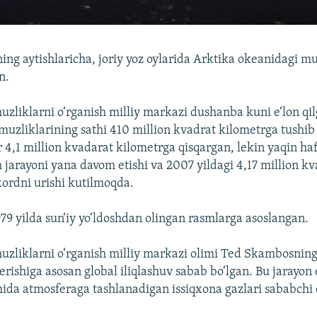
ing aytishlaricha, joriy yoz oylarida Arktika okeanidagi mu
n.
zliklarni o‘rganish milliy markazi dushanba kuni e‘lon qi
muzliklarining sathi 410 million kvadrat kilometrga tushib 
r 4,1 million kvadarat kilometrga qisqargan, lekin yaqin haf
 jarayoni yana davom etishi va 2007 yildagi 4,17 million kv
kordni urishi kutilmoqda.
79 yilda sun‘iy yo‘ldoshdan olingan rasmlarga asoslangan.
zliklarni o‘rganish milliy markazi olimi Ted Skambosning
erishiga asosan global iliqlashuv sabab bo‘lgan. Bu jarayon
mida atmosferaga tashlanadigan issiqxona gazlari sababchi d