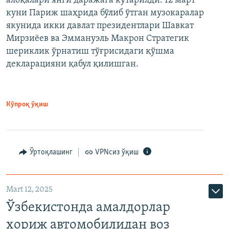
алоқалари янги даражага кўтарилди. 12 март
куни Париж шаҳрида бўлиб ўтган музокаралар
якунида икки давлат президентлари Шавкат
Мирзиёев ва Эммануэль Макрон Стратегик
шериклик ўрнатиш тўғрисидаги қўшма
декларацияни қабул қилишган.
Кўпроқ ўқиш
Ўртоқлашинг
VPNсиз ўқиш
Mart 12, 2025
Ўзбекистонда амалдорлар
хориж автомобилидан воз