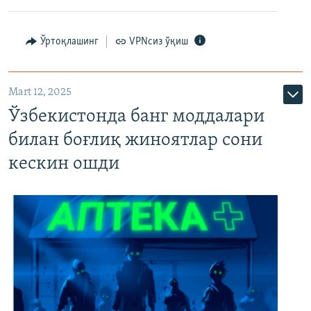
Ўртоқлашинг
VPNсиз ўқиш
Mart 12, 2025
Ўзбекистонда банг моддалари
билан боғлиқ жиноятлар сони
кескин ошди