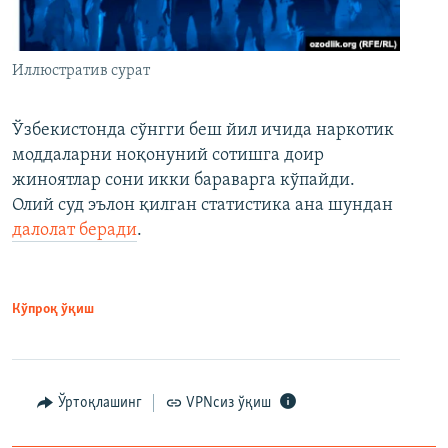
Иллюстратив сурат
Ўзбекистонда сўнгги беш йил ичида наркотик
моддаларни ноқонуний сотишга доир
жиноятлар сони икки бараварга кўпайди.
Олий суд эълон қилган статистика ана шундан
далолат беради
.
Кўпроқ ўқиш
Ўртоқлашинг
VPNсиз ўқиш