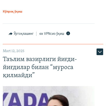
Кўпроқ ўқиш
Ўртоқлашинг
VPNсиз ўқиш
Mart 12, 2025
Таълим вазирлиги йиғди-
йиғдилар билан “муроса
қилмайди”