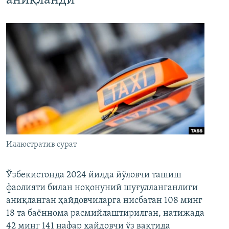
аниқланди
Иллюстратив сурат
Ўзбекистонда 2024 йилда йўловчи ташиш
фаолияти билан ноқонуний шуғулланганлиги
аниқланган ҳайдовчиларга нисбатан 108 минг
18 та баённома расмийлаштирилган, натижада
42 минг 141 нафар ҳайдовчи ўз вақтида