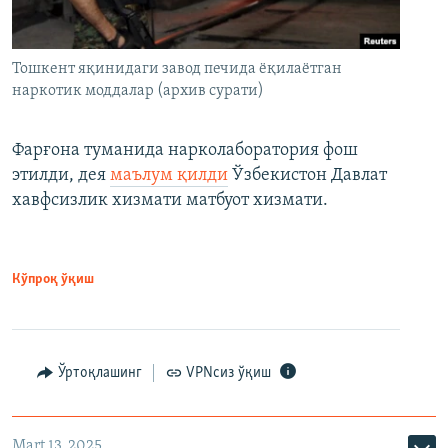
Тошкент яқинидаги завод печида ёқилаётган
наркотик моддалар (архив сурати)
Фарғона туманида нарколаборатория фош
этилди, дея
маълум қилди
Ўзбекистон Давлат
хавфсизлик хизмати матбуот хизмати.
Кўпроқ ўқиш
Ўртоқлашинг
VPNсиз ўқиш
Mart 13, 2025