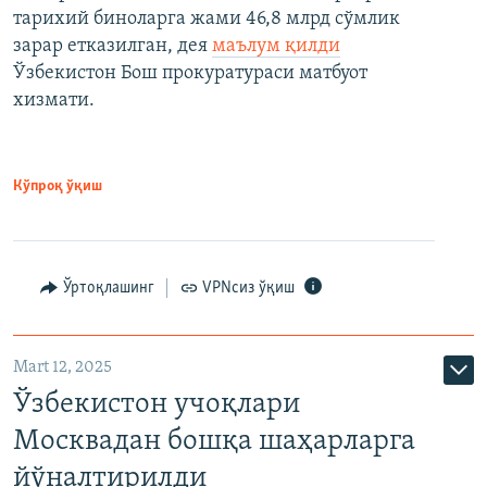
тарихий биноларга жами 46,8 млрд сўмлик
зарар етказилган, дея
маълум қилди
Ўзбекистон Бош прокуратураси матбуот
хизмати.
Кўпроқ ўқиш
Ўртоқлашинг
VPNсиз ўқиш
Mart 12, 2025
Ўзбекистон учоқлари
Москвадан бошқа шаҳарларга
йўналтирилди