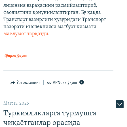
лицензия варақасини расмийлаштириб,
фаолиятини қонунийлаштирган. Бу ҳақда
Транспорт вазирлиги ҳузуридаги Транспорт
назорати инспекцияси матбуот хизмати
маълумот тарқатди
.
Кўпроқ ўқиш
Ўртоқлашинг
VPNсиз ўқиш
Mart 13, 2025
Туркияликларга турмушга
чиқаётганлар орасида