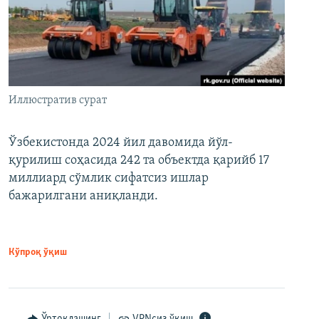
Иллюстратив сурат
Ўзбекистонда 2024 йил давомида йўл-
қурилиш соҳасида 242 та объектда қарийб 17
миллиард сўмлик сифатсиз ишлар
бажарилгани аниқланди.
Кўпроқ ўқиш
Ўртоқлашинг
VPNсиз ўқиш