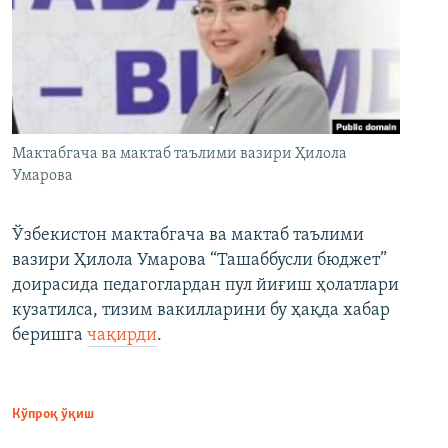
Мактабгача ва мактаб таълими вазири Ҳилола
Умарова
Ўзбекистон мактабгача ва мактаб таълими
вазири Ҳилола Умарова “Ташаббусли бюджет”
доирасида педагоглардан пул йиғиш ҳолатлари
кузатилса, тизим вакилларини бу ҳақда хабар
беришга
чақирди
.
Кўпроқ ўқиш