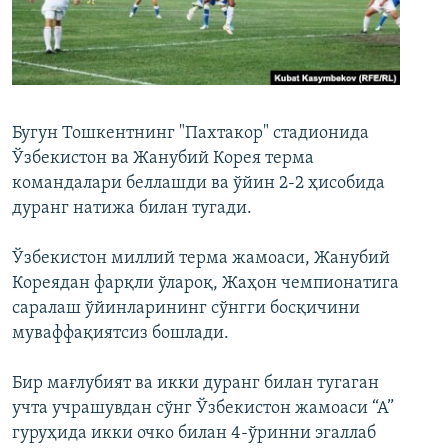
Бугун Тошкентнинг "Пахтакор" стадионида
Ўзбекистон ва Жанубий Корея терма
командалари беллашди ва ўйин 2-2 ҳисобида
дуранг натижа билан тугади.
Ўзбекистон миллий терма жамоаси, Жанубий
Кореядан фарқли ўлароқ, Жаҳон чемпионатига
саралаш ўйинларининг сўнгги босқичини
муваффақиятсиз бошлади.
Бир мағлубият ва икки дуранг билан тугаган
учта учрашувдан сўнг Ўзбекистон жамоаси “А”
гуруҳида икки очко билан 4-ўринни эгаллаб