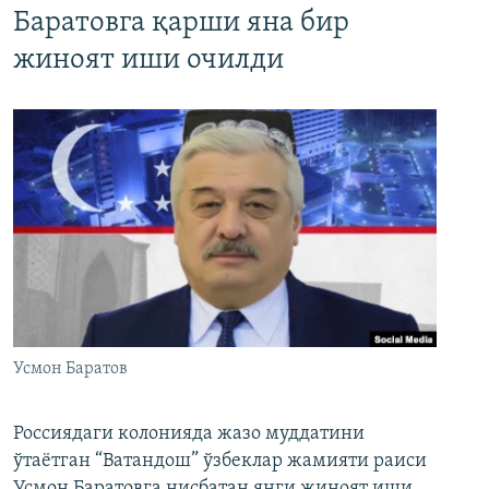
Баратовга қарши яна бир
жиноят иши очилди
Усмон Баратов
Россиядаги колонияда жазо муддатини
ўтаётган “Ватандош” ўзбеклар жамияти раиси
Усмон Баратовга нисбатан янги жиноят иши