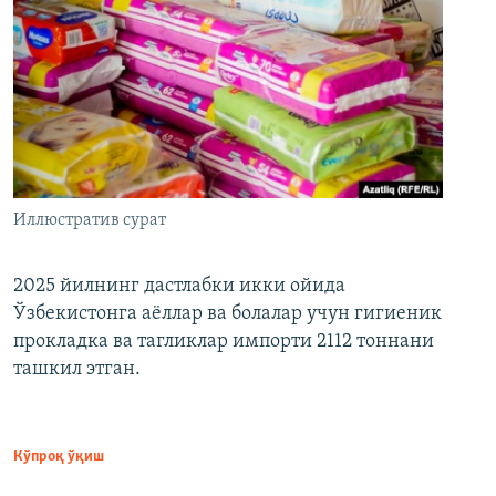
Иллюстратив сурат
2025 йилнинг дастлабки икки ойида
Ўзбекистонга аёллар ва болалар учун гигиеник
прокладка ва тагликлар импорти 2112 тоннани
ташкил этган.
Кўпроқ ўқиш