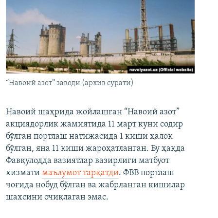
“Навоий азот” заводи (архив сурати)
Навоий шаҳрида жойлашган “Навоий азот”
акциядорлик жамиятида 11 март куни содир
бўлган портлаш натижасида 1 киши ҳалок
бўлган, яна 11 киши жароҳатланган. Бу ҳақда
Фавқулодда вазиятлар вазирлиги матбуот
хизмати
маълумот тарқатди
. ФВВ портлаш
чоғида нобуд бўлган ва жабрланган кишилар
шахсини очиқлаган эмас.