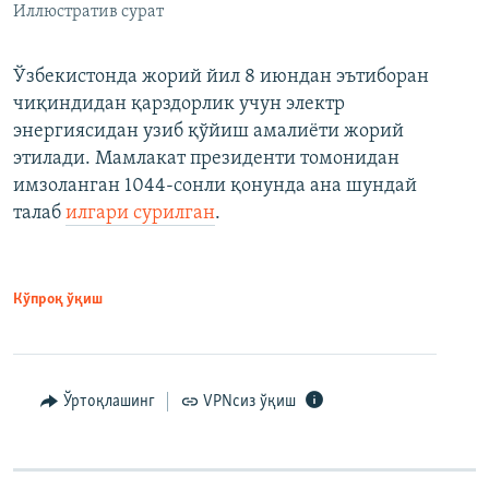
Иллюстратив сурат
Ўзбекистонда жорий йил 8 июндан эътиборан
чиқиндидан қарздорлик учун электр
энергиясидан узиб қўйиш амалиёти жорий
этилади. Мамлакат президенти томонидан
имзоланган 1044-сонли қонунда ана шундай
талаб
илгари сурилган
.
Кўпроқ ўқиш
Ўртоқлашинг
VPNсиз ўқиш