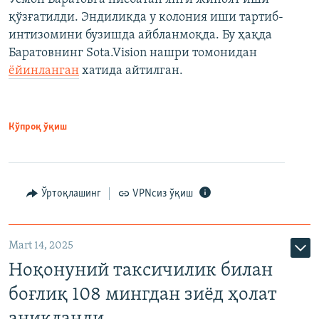
қўзғатилди. Эндиликда у колония иши тартиб-
интизомини бузишда айбланмоқда. Бу ҳақда
Баратовнинг Sota.Vision нашри томонидан
ёйинланган
хатида айтилган.
Кўпроқ ўқиш
Ўртоқлашинг
VPNсиз ўқиш
Mart 14, 2025
Ноқонуний таксичилик билан
боғлиқ 108 мингдан зиёд ҳолат