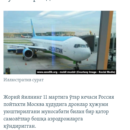
Иллюстратив сурат
Жорий йилнинг 11 мартига ўтар кечаси Россия
пойтахти Москва ҳудудига дронлар ҳужуми
уюштирилгани муносабати билан бир қатор
самолётлар бошқа аэродромларга
қўндиригган.