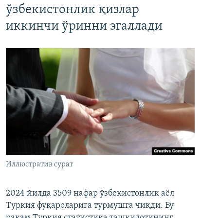
ўзбекистонлик қизлар
иккинчи ўринни эгаллади
Иллюстратив сурат
2024 йилда 3509 нафар ўзбекистонлик аёл
Туркия фуқароларига турмушга чиқди. Бу
рақам Туркия статистика ташкилотининг