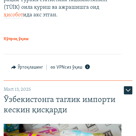
(ТÜİК) оила қуриш ва ажрашишга оид
ҳисобот
ида акс этган.
Кўпроқ ўқиш
Ўртоқлашинг
VPNсиз ўқиш
Mart 13, 2025
Ўзбекистонга таглик импорти
кескин қисқарди