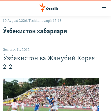
Линклар
Бош
мавзуларга
10 Avgust 2026, Toshkent vaqti: 12:45
ўтинг
OZODLIK SURISHTIRUVLARI
Асосий
Ўзбекистон хабарлари
OZODVIDEO
навигацияга
ўтинг
OZODARXIV
Қидиришга
Sentabr 11, 2012
ўтинг
На русском
Ўзбекистон ва Жанубий Корея:
2-2
ИЖТИМОИЙ ТАРМОҚЛАР
Озодлик бошқа тилларда