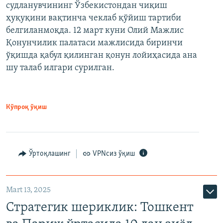
судланувчининг Ўзбекистондан чиқиш
ҳуқуқини вақтинча чеклаб қўйиш тартиби
белгиланмоқда. 12 март куни Олий Мажлис
Қонунчилик палатаси мажлисида биринчи
ўқишда қабул қилинган қонун лойиҳасида ана
шу талаб илгари сурилган.
Кўпроқ ўқиш
Ўртоқлашинг
VPNсиз ўқиш
Mart 13, 2025
Стратегик шериклик: Тошкент