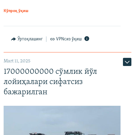
Кўпроқ ўқиш
Ўртоқлашинг
VPNсиз ўқиш
Mart 11, 2025
17000000000 сўмлик йўл
лойиҳалари сифатсиз
бажарилган