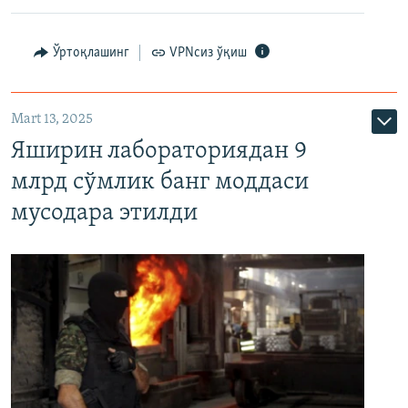
Ўртоқлашинг
VPNсиз ўқиш
Mart 13, 2025
Яширин лабораториядан 9
млрд сўмлик банг моддаси
мусодара этилди