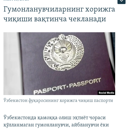
Гумонланувчиларнинг хорижга
чиқиши вақтинча чекланади
Ўзбекистон фуқаросининг хорижга чиқиш паспорти
Ўзбекистонда қамоққа олиш эҳтиёт чораси
қўлланмаган гумонланувчи, айбланувчи ёки