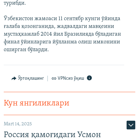
турибди.
Ўзбекистон жамоаси 11 сентябр кунги ўйинда
ғалаба қозонганида, жадвалдаги мавқеини
мустаҳкамлаб 2014 йил Бразилияда бўладиган
финал ўйинларига йўлланма олиш имконини
оширган бўларди.
Ўртоқлашинг
VPNсиз ўқиш
Кун янгиликлари
Mart 14, 2025
Россия қамоғидаги Усмон