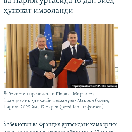
ва Париж ўртасида 10 дан зиёд
ҳужжат имзоланди
Ўзбекистон президенти Шавкат Мирзиёев
франциялик ҳамкасби Эммануэль Макрон билан,
Париж, 2025 йил 12 марти (president.uz фотоси)
Ўзбекистон ва Франция ўртасидаги ҳамкорлик