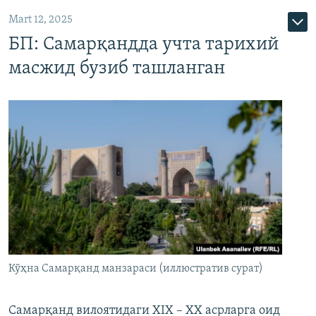
Mart 12, 2025
БП: Самарқандда учта тарихий
масжид бузиб ташланган
Кўҳна Самарқанд манзараси (иллюстратив сурат)
Самарқанд вилоятидаги XIX – XX асрларга оид