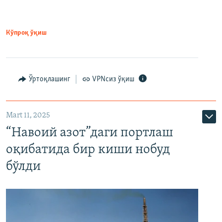
Кўпроқ ўқиш
Ўртоқлашинг
VPNсиз ўқиш
Mart 11, 2025
“Навоий азот”даги портлаш
оқибатида бир киши нобуд
бўлди