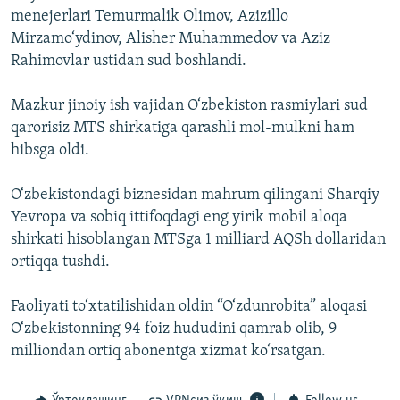
menejerlari Temurmalik Olimov, Azizillo
Mirzamo‘ydinov, Alisher Muhammedov va Aziz
Rahimovlar ustidan sud boshlandi.
Mazkur jinoiy ish vajidan O‘zbekiston rasmiylari sud
qarorisiz MTS shirkatiga qarashli mol-mulkni ham
hibsga oldi.
O‘zbekistondagi biznesidan mahrum qilingani Sharqiy
Yevropa va sobiq ittifoqdagi eng yirik mobil aloqa
shirkati hisoblangan MTSga 1 milliard AQSh dollaridan
ortiqqa tushdi.
Faoliyati to‘xtatilishidan oldin “O‘zdunrobita” aloqasi
O‘zbekistonning 94 foiz hududini qamrab olib, 9
milliondan ortiq abonentga xizmat ko‘rsatgan.