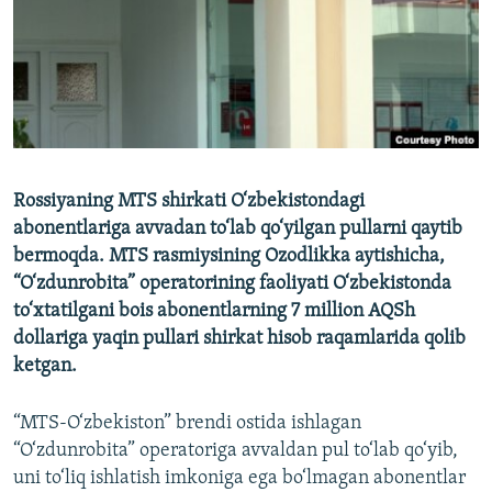
Rossiyaning MTS shirkati O‘zbekistondagi
abonentlariga avvadan to‘lab qo‘yilgan pullarni qaytib
bermoqda. MTS rasmiysining Ozodlikka aytishicha,
“O‘zdunrobita” operatorining faoliyati O‘zbekistonda
to‘xtatilgani bois abonentlarning 7 million AQSh
dollariga yaqin pullari shirkat hisob raqamlarida qolib
ketgan.
“MTS-O‘zbekiston” brendi ostida ishlagan
“O‘zdunrobita” operatoriga avvaldan pul to‘lab qo‘yib,
uni to‘liq ishlatish imkoniga ega bo‘lmagan abonentlar