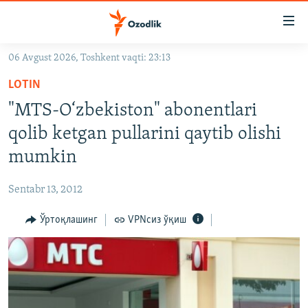
Линклар
Бош
мавзуларга
06 Avgust 2026, Toshkent vaqti: 23:13
ўтинг
OZODLIK SURISHTIRUVLARI
Асосий
LOTIN
OZODVIDEO
навигацияга
"MTS-O‘zbekiston" abonentlari
ўтинг
OZODARXIV
qolib ketgan pullarini qaytib olishi
Қидиришга
ўтинг
mumkin
На русском
Sentabr 13, 2012
ИЖТИМОИЙ ТАРМОҚЛАР
Ўртоқлашинг
VPNсиз ўқиш
Озодлик бошқа тилларда