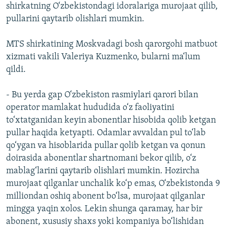
shirkatning O‘zbekistondagi idoralariga murojaat qilib,
pullarini qaytarib olishlari mumkin.
MTS shirkatining Moskvadagi bosh qarorgohi matbuot
xizmati vakili Valeriya Kuzmenko, bularni ma‘lum
qildi.
- Bu yerda gap O‘zbekiston rasmiylari qarori bilan
operator mamlakat hududida o‘z faoliyatini
to‘xtatganidan keyin abonentlar hisobida qolib ketgan
pullar haqida ketyapti. Odamlar avvaldan pul to‘lab
qo‘ygan va hisoblarida pullar qolib ketgan va qonun
doirasida abonentlar shartnomani bekor qilib, o‘z
mablag‘larini qaytarib olishlari mumkin. Hozircha
murojaat qilganlar unchalik ko‘p emas, O‘zbekistonda 9
milliondan oshiq abonent bo‘lsa, murojaat qilganlar
mingga yaqin xolos. Lekin shunga qaramay, har bir
abonent, xususiy shaxs yoki kompaniya bo‘lishidan