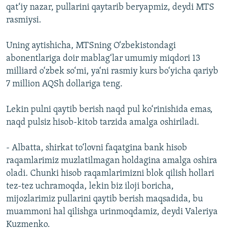
qat‘iy nazar, pullarini qaytarib beryapmiz, deydi MTS
rasmiysi.
Uning aytishicha, MTSning O‘zbekistondagi
abonentlariga doir mablag‘lar umumiy miqdori 13
milliard o‘zbek so‘mi, ya‘ni rasmiy kurs bo‘yicha qariyb
7 million AQSh dollariga teng.
Lekin pulni qaytib berish naqd pul ko‘rinishida emas,
naqd pulsiz hisob-kitob tarzida amalga oshiriladi.
- Albatta, shirkat to‘lovni faqatgina bank hisob
raqamlarimiz muzlatilmagan holdagina amalga oshira
oladi. Chunki hisob raqamlarimizni blok qilish hollari
tez-tez uchramoqda, lekin biz iloji boricha,
mijozlarimiz pullarini qaytib berish maqsadida, bu
muammoni hal qilishga urinmoqdamiz, deydi Valeriya
Kuzmenko.