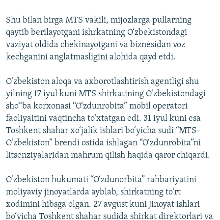
Shu bilan birga MTS vakili, mijozlarga pullarning
qaytib berilayotgani ishrkatning O‘zbekistondagi
vaziyat oldida chekinayotgani va biznesidan voz
kechganini anglatmasligini alohida qayd etdi.
O‘zbekiston aloqa va axborotlashtirish agentligi shu
yilning 17 iyul kuni MTS shirkatining O‘zbekistondagi
sho‘‘ba korxonasi “O‘zdunrobita” mobil operatori
faoliyaitini vaqtincha to‘xtatgan edi. 31 iyul kuni esa
Toshkent shahar xo‘jalik ishlari bo‘yicha sudi “MTS-
O‘zbekiston” brendi ostida ishlagan “O‘zdunrobita”ni
litsenziyalaridan mahrum qilish haqida qaror chiqardi.
O‘zbekiston hukumati “O‘zdunorbita” rahbariyatini
moliyaviy jinoyatlarda ayblab, shirkatning to‘rt
xodimini hibsga olgan. 27 avgust kuni Jinoyat ishlari
bo‘yicha Toshkent shahar sudida shirkat direktorlari va