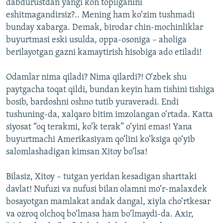
dabdurustdan yangi kon topilganini
eshitmagandirsiz?.. Mening ham ko‘zim tushmadi
bunday xabarga. Demak, birodar chin-mochinliklar
buyurtmasi eski usulda, oppa-osoniga – aholiga
berilayotgan gazni kamaytirish hisobiga ado etiladi!
Odamlar nima qiladi? Nima qilardi?! O‘zbek shu
paytgacha toqat qildi, bundan keyin ham tishini tishiga
bosib, bardoshni oshno tutib yuraveradi. Endi
tushuning-da, xalqaro bitim imzolangan o‘rtada. Katta
siyosat “oq terakmi, ko‘k terak” o‘yini emas! Yana
buyurtmachi Amerikasiyam qo‘lini ko‘ksiga qo‘yib
salomlashadigan kimsan Xitoy bo‘lsa!
Bilasiz, Xitoy – tutgan yeridan kesadigan sharttaki
davlat! Nufuzi va nufusi bilan olamni mo‘r-malaxdek
bosayotgan mamlakat andak dangal, xiyla cho‘rtkesar
va ozroq olchoq bo‘lmasa ham bo‘lmaydi-da. Axir,