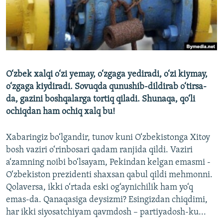
O‘zbek xalqi o‘zi yemay, o‘zgaga yediradi, o‘zi kiymay,
o‘zgaga kiydiradi. Sovuqda qunushib-dildirab o‘tirsa-
da, gazini boshqalarga tortiq qiladi. Shunaqa, qo‘li
ochiqdan ham ochiq xalq bu!
Xabaringiz bo‘lgandir, tunov kuni O‘zbekistonga Xitoy
bosh vaziri o‘rinbosari qadam ranjida qildi. Vaziri
a‘zamning noibi bo‘lsayam, Pekindan kelgan emasmi -
O‘zbekiston prezidenti shaxsan qabul qildi mehmonni.
Qolaversa, ikki o‘rtada eski og‘aynichilik ham yo‘q
emas-da. Qanaqasiga deysizmi? Esingizdan chiqdimi,
har ikki siyosatchiyam qavmdosh – partiyadosh-ku...