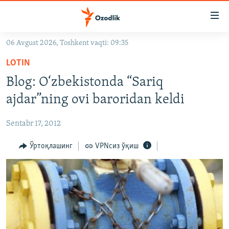
Линклар
Бош
мавзуларга
06 Avgust 2026, Toshkent vaqti: 09:35
ўтинг
OZODLIK SURISHTIRUVLARI
Асосий
LOTIN
OZODVIDEO
навигацияга
Blog: O‘zbekistonda “Sariq
ўтинг
OZODARXIV
ajdar”ning ovi baroridan keldi
Қидиришга
ўтинг
На русском
Sentabr 17, 2012
ИЖТИМОИЙ ТАРМОҚЛАР
Ўртоқлашинг
VPNсиз ўқиш
Озодлик бошқа тилларда