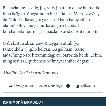
Bu davlatlar, avvalo, jug‘rofiy jihatdan qulay hududda
bino bo‘lgan. Chegaradan bir hatlansa, Markaziy Osiyo-
da! Taklif etilayotgan gaz narxi ham hamyonbop:
olamni xitoyi molga burkayotgan chapdast
korchalonlar qorni og‘rimasdan xarid qilishi mumkin.
O‘zbekiston aksar payt Xitoyga tantilik (yo
tantiqlikdir?!) qilib kelgan. Bu gal ham “Sariq
ajdar”ning o‘zbek zaminidagi ovi barorida keldi. Lekin,
ming afsuski, qurbonsiz bo‘lmaydi shikor degani...
Muallif: Gazli shahrilik muxlis
Ўртоқлашинг
VPNсиз ўқиш
Follow us
ИЖТИМОИЙ ТАРМОҚЛАР