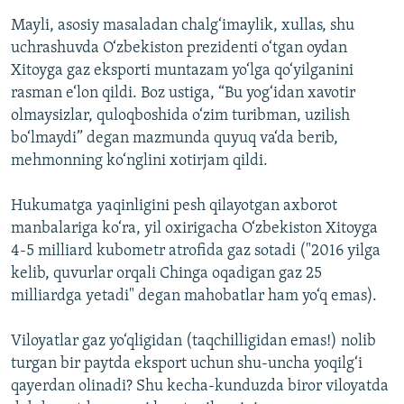
Mayli, asosiy masaladan chalg‘imaylik, xullas, shu
uchrashuvda O‘zbekiston prezidenti o‘tgan oydan
Xitoyga gaz eksporti muntazam yo‘lga qo‘yilganini
rasman e‘lon qildi. Boz ustiga, “Bu yog‘idan xavotir
olmaysizlar, quloqboshida o‘zim turibman, uzilish
bo‘lmaydi” degan mazmunda quyuq va‘da berib,
mehmonning ko‘nglini xotirjam qildi.
Hukumatga yaqinligini pesh qilayotgan axborot
manbalariga ko‘ra, yil oxirigacha O‘zbekiston Xitoyga
4-5 milliard kubometr atrofida gaz sotadi ("2016 yilga
kelib, quvurlar orqali Chinga oqadigan gaz 25
milliardga yetadi" degan mahobatlar ham yo‘q emas).
Viloyatlar gaz yo‘qligidan (taqchilligidan emas!) nolib
turgan bir paytda eksport uchun shu-uncha yoqilg‘i
qayerdan olinadi? Shu kecha-kunduzda biror viloyatda