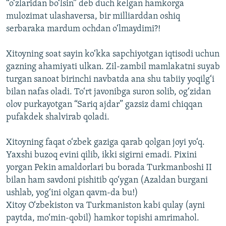
“o‘zlaridan bo‘lsin” deb duch kelgan hamkorga
mulozimat ulashaversa, bir milliarddan oshiq
serbaraka mardum ochdan o‘lmaydimi?!
Xitoyning soat sayin ko‘kka sapchiyotgan iqtisodi uchun
gazning ahamiyati ulkan. Zil-zambil mamlakatni suyab
turgan sanoat birinchi navbatda ana shu tabiiy yoqilg‘i
bilan nafas oladi. To‘rt javonibga suron solib, og‘zidan
olov purkayotgan “Sariq ajdar” gazsiz dami chiqqan
pufakdek shalvirab qoladi.
Xitoyning faqat o‘zbek gaziga qarab qolgan joyi yo‘q.
Yaxshi buzoq evini qilib, ikki sigirni emadi. Pixini
yorgan Pekin amaldorlari bu borada Turkmanboshi II
bilan ham savdoni pishitib qo‘ygan (Azaldan burgani
ushlab, yog‘ini olgan qavm-da bu!)
Xitoy O‘zbekiston va Turkmaniston kabi qulay (ayni
paytda, mo‘min-qobil) hamkor topishi amrimahol.