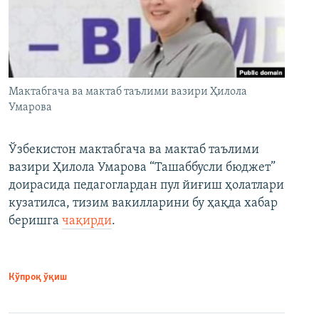
Мактабгача ва мактаб таълими вазири Ҳилола
Умарова
Ўзбекистон мактабгача ва мактаб таълими
вазири Ҳилола Умарова “Ташаббусли бюджет”
доирасида педагоглардан пул йиғиш ҳолатлари
кузатилса, тизим вакилларини бу ҳақда хабар
беришга
чақирди
.
Кўпроқ ўқиш