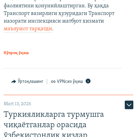
фаолиятини қонунийлаштирган. Бу ҳақда
Транспорт вазирлиги ҳузуридаги Транспорт
назорати инспекцияси матбуот хизмати
маълумот тарқатди
.
Кўпроқ ўқиш
Ўртоқлашинг
VPNсиз ўқиш
Mart 13, 2025
Туркияликларга турмушга
чиқаётганлар орасида
ўзбекистонлик қизлар