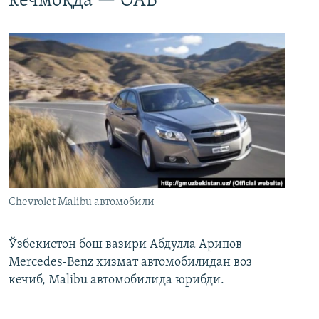
кечмоқда — ОАВ
Chevrolet Malibu автомобили
Ўзбекистон бош вазири Абдулла Арипов
Mercedes-Benz хизмат автомобилидан воз
кечиб, Malibu автомобилида юрибди.