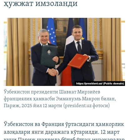
ҳужжат имзоланди
Ўзбекистон президенти Шавкат Мирзиёев
франциялик ҳамкасби Эммануэль Макрон билан,
Париж, 2025 йил 12 марти (president.uz фотоси)
Ўзбекистон ва Франция ўртасидаги ҳамкорлик
алоқалари янги даражага кўтарилди. 12 март