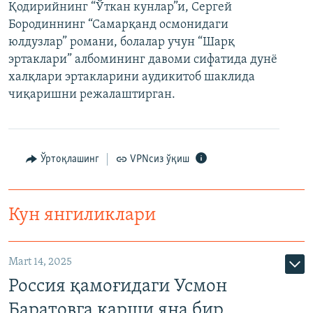
Қодирийнинг “Ўткан кунлар”и, Сергей
Бородиннинг “Самарқанд осмонидаги
юлдузлар” романи, болалар учун “Шарқ
эртаклари” албомининг давоми сифатида дунё
халқлари эртакларини аудикитоб шаклида
чиқаришни режалаштирган.
Ўртоқлашинг
VPNсиз ўқиш
Кун янгиликлари
Mart 14, 2025
Россия қамоғидаги Усмон
Баратовга қарши яна бир