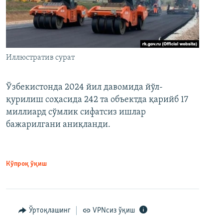
Иллюстратив сурат
Ўзбекистонда 2024 йил давомида йўл-
қурилиш соҳасида 242 та объектда қарийб 17
миллиард сўмлик сифатсиз ишлар
бажарилгани аниқланди.
Кўпроқ ўқиш
Ўртоқлашинг
VPNсиз ўқиш