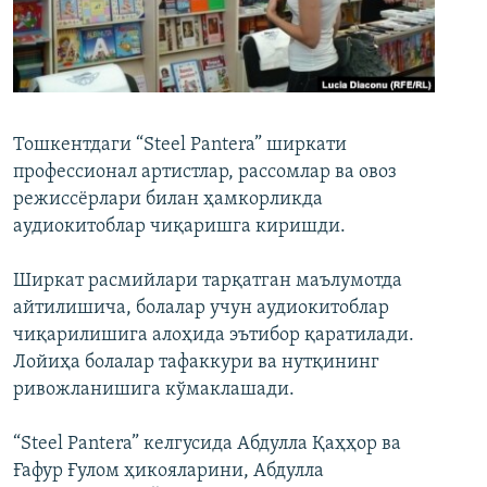
Тошкентдаги “Steel Pantera” ширкати
профессионал артистлар, рассомлар ва овоз
режиссёрлари билан ҳамкорликда
аудиокитоблар чиқаришга киришди.
Ширкат расмийлари тарқатган маълумотда
айтилишича, болалар учун аудиокитоблар
чиқарилишига алоҳида эътибор қаратилади.
Лойиҳа болалар тафаккури ва нутқининг
ривожланишига кўмаклашади.
“Steel Pantera” келгусида Абдулла Қаҳҳор ва
Ғафур Ғулом ҳикояларини, Абдулла