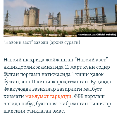
“Навоий азот” заводи (архив сурати)
Навоий шаҳрида жойлашган “Навоий азот”
акциядорлик жамиятида 11 март куни содир
бўлган портлаш натижасида 1 киши ҳалок
бўлган, яна 11 киши жароҳатланган. Бу ҳақда
Фавқулодда вазиятлар вазирлиги матбуот
хизмати
маълумот тарқатди
. ФВВ портлаш
чоғида нобуд бўлган ва жабрланган кишилар
шахсини очиқлаган эмас.