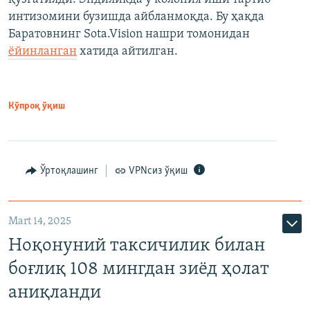
интизомини бузишда айбланмоқда. Бу ҳақда
Баратовнинг Sota.Vision нашри томонидан
ёйинланган
хатида айтилган.
Кўпроқ ўқиш
Ўртоқлашинг
VPNсиз ўқиш
Mart 14, 2025
Ноқонуний таксичилик билан
боғлиқ 108 мингдан зиёд ҳолат
аниқланди