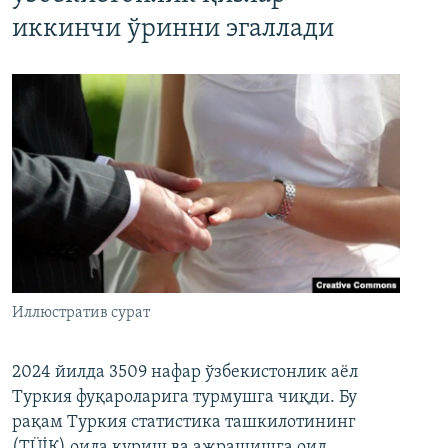
иккинчи ўринни эгаллади
Иллюстратив сурат
2024 йилда 3509 нафар ўзбекистонлик аёл
Туркия фуқароларига турмушга чиқди. Бу
рақам Туркия статистика ташкилотининг
(ТÜİК) оила қуриш ва ажрашишга оид