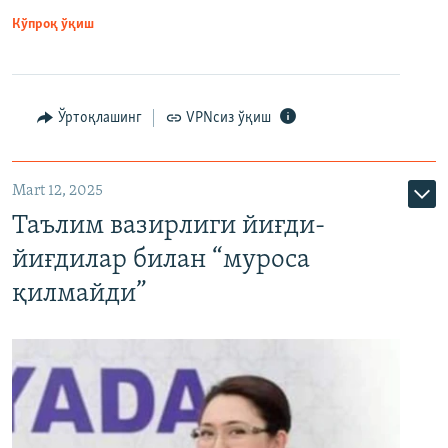
Кўпроқ ўқиш
Ўртоқлашинг
VPNсиз ўқиш
Mart 12, 2025
Таълим вазирлиги йиғди-
йиғдилар билан “муроса
қилмайди”