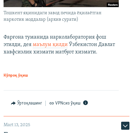
Тошкент яқинидаги завод печида ёқилаётган
наркотик моддалар (архив сурати)
Фарғона туманида нарколаборатория фош
этилди, дея
маълум қилди
Ўзбекистон Давлат
хавфсизлик хизмати матбуот хизмати.
Кўпроқ ўқиш
Ўртоқлашинг
VPNсиз ўқиш
Mart 13, 2025