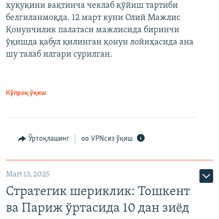
ҳуқуқини вақтинча чеклаб қўйиш тартиби
белгиланмоқда. 12 март куни Олий Мажлис
Қонунчилик палатаси мажлисида биринчи
ўқишда қабул қилинган қонун лойиҳасида ана
шу талаб илгари сурилган.
Кўпроқ ўқиш
Ўртоқлашинг
VPNсиз ўқиш
Mart 13, 2025
Стратегик шериклик: Тошкент
ва Париж ўртасида 10 дан зиёд