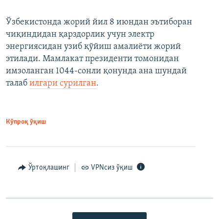
Ўзбекистонда жорий йил 8 июндан эътиборан
чиқиндидан қарздорлик учун электр
энергиясидан узиб қўйиш амалиёти жорий
этилади. Мамлакат президенти томонидан
имзоланган 1044-сонли қонунда ана шундай
талаб
илгари сурилган
.
Кўпроқ ўқиш
Ўртоқлашинг
VPNсиз ўқиш