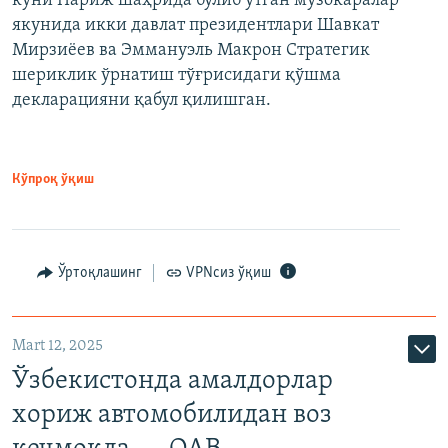
куни Париж шаҳрида бўлиб ўтган музокаралар
якунида икки давлат президентлари Шавкат
Мирзиёев ва Эммануэль Макрон Стратегик
шериклик ўрнатиш тўғрисидаги қўшма
декларацияни қабул қилишган.
Кўпроқ ўқиш
Ўртоқлашинг
VPNсиз ўқиш
Mart 12, 2025
Ўзбекистонда амалдорлар
хориж автомобилидан воз