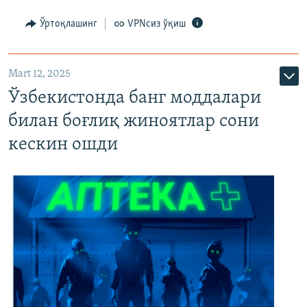
Ўртоқлашинг
VPNсиз ўқиш
Mart 12, 2025
Ўзбекистонда банг моддалари
билан боғлиқ жиноятлар сони
кескин ошди