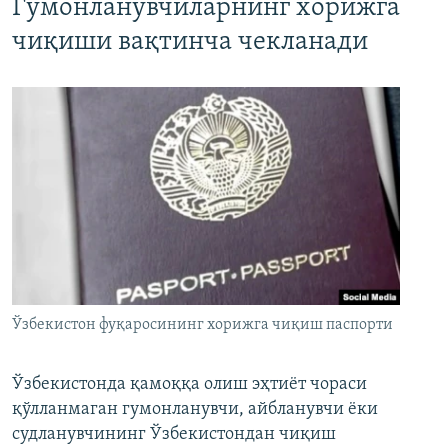
Гумонланувчиларнинг хорижга
чиқиши вақтинча чекланади
Ўзбекистон фуқаросининг хорижга чиқиш паспорти
Ўзбекистонда қамоққа олиш эҳтиёт чораси
қўлланмаган гумонланувчи, айбланувчи ёки
судланувчининг Ўзбекистондан чиқиш