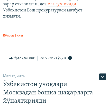
зарар етказилган, дея
маълум қилди
Ўзбекистон Бош прокуратураси матбуот
хизмати.
Кўпроқ ўқиш
Ўртоқлашинг
VPNсиз ўқиш
Mart 12, 2025
Ўзбекистон учоқлари
Москвадан бошқа шаҳарларга
йўналтирилди