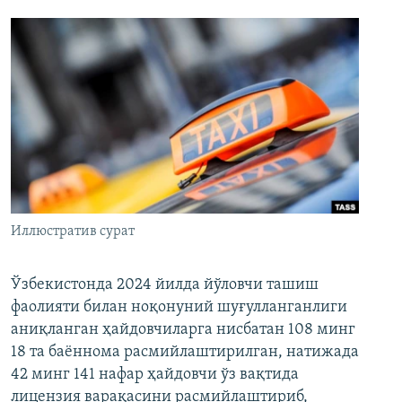
Иллюстратив сурат
Ўзбекистонда 2024 йилда йўловчи ташиш
фаолияти билан ноқонуний шуғулланганлиги
аниқланган ҳайдовчиларга нисбатан 108 минг
18 та баённома расмийлаштирилган, натижада
42 минг 141 нафар ҳайдовчи ўз вақтида
лицензия варақасини расмийлаштириб,