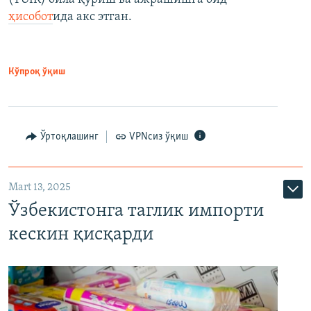
ҳисобот
ида акс этган.
Кўпроқ ўқиш
Ўртоқлашинг
VPNсиз ўқиш
Mart 13, 2025
Ўзбекистонга таглик импорти
кескин қисқарди