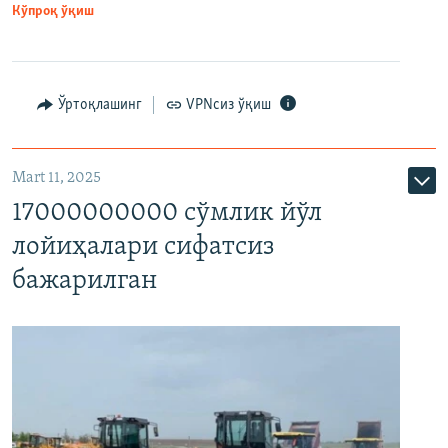
Кўпроқ ўқиш
Ўртоқлашинг
VPNсиз ўқиш
Mart 11, 2025
17000000000 сўмлик йўл
лойиҳалари сифатсиз
бажарилган