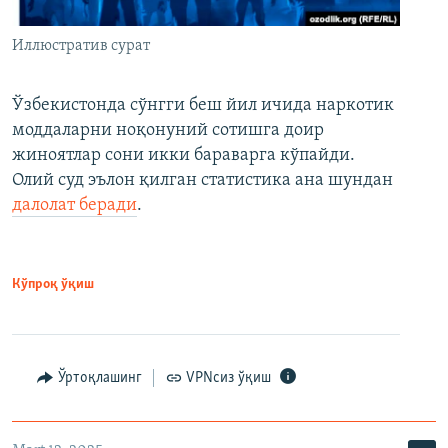
Иллюстратив сурат
Ўзбекистонда сўнгги беш йил ичида наркотик
моддаларни ноқонуний сотишга доир
жиноятлар сони икки бараварга кўпайди.
Олий суд эълон қилган статистика ана шундан
далолат беради
.
Кўпроқ ўқиш
Ўртоқлашинг
VPNсиз ўқиш