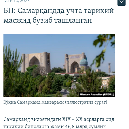
Mart 12, 2025
БП: Самарқандда учта тарихий
масжид бузиб ташланган
Кўҳна Самарқанд манзараси (иллюстратив сурат)
Самарқанд вилоятидаги XIX – XX асрларга оид
тарихий биноларга жами 46,8 млрд сўмлик