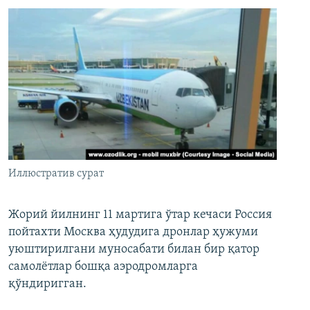
Иллюстратив сурат
Жорий йилнинг 11 мартига ўтар кечаси Россия
пойтахти Москва ҳудудига дронлар ҳужуми
уюштирилгани муносабати билан бир қатор
самолётлар бошқа аэродромларга
қўндиригган.