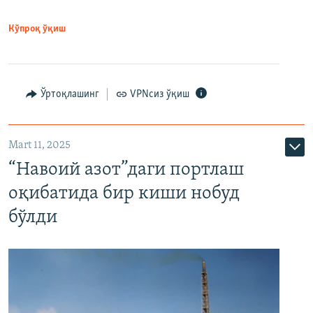
Кўпроқ ўқиш
Ўртоқлашинг
VPNсиз ўқиш
Mart 11, 2025
“Навоий азот”даги портлаш
оқибатида бир киши нобуд
бўлди