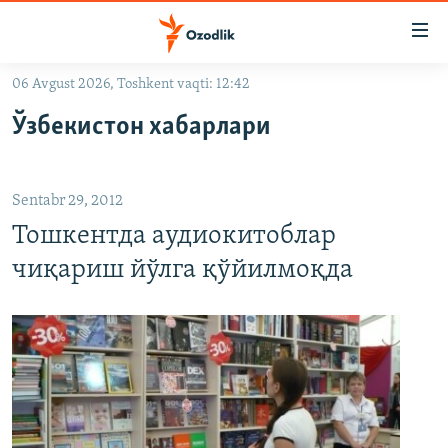
Линклар
Бош
мавзуларга
06 Avgust 2026, Toshkent vaqti: 12:42
ўтинг
OZODLIK SURISHTIRUVLARI
Асосий
Ўзбекистон хабарлари
OZODVIDEO
навигацияга
ўтинг
OZODARXIV
Қидиришга
Sentabr 29, 2012
ўтинг
На русском
Тошкентда аудиокитоблар
чиқариш йўлга қўйилмоқда
ИЖТИМОИЙ ТАРМОҚЛАР
Озодлик бошқа тилларда