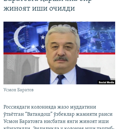
жиноят иши очилди
Усмон Баратов
Россиядаги колонияда жазо муддатини
ўтаётган “Ватандош” ўзбеклар жамияти раиси
Усмон Баратовга нисбатан янги жиноят иши
қўзғатилди. Эндиликда у колония иши тартиб-