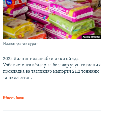
Иллюстратив сурат
2025 йилнинг дастлабки икки ойида
Ўзбекистонга аёллар ва болалар учун гигиеник
прокладка ва тагликлар импорти 2112 тоннани
ташкил этган.
Кўпроқ ўқиш