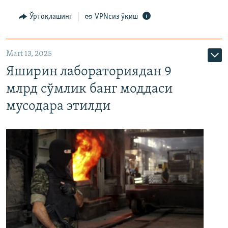
Ўртоқлашинг
VPNсиз ўқиш
Mart 13, 2025
Яширин лабораториядан 9
млрд сўмлик банг моддаси
мусодара этилди