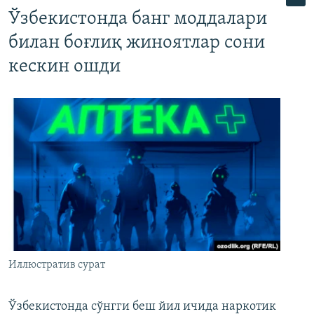
Ўзбекистонда банг моддалари
билан боғлиқ жиноятлар сони
кескин ошди
Иллюстратив сурат
Ўзбекистонда сўнгги беш йил ичида наркотик