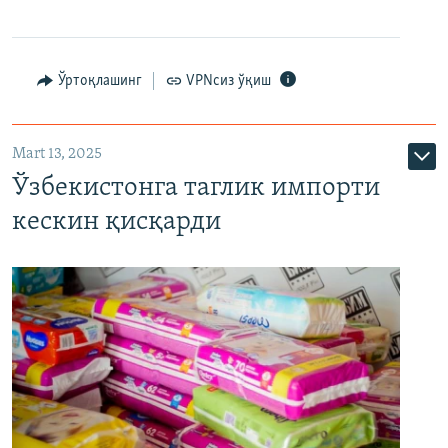
Ўртоқлашинг
VPNсиз ўқиш
Mart 13, 2025
Ўзбекистонга таглик импорти
кескин қисқарди