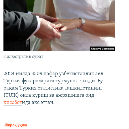
Иллюстратив сурат
2024 йилда 3509 нафар ўзбекистонлик аёл
Туркия фуқароларига турмушга чиқди. Бу
рақам Туркия статистика ташкилотининг
(ТÜİК) оила қуриш ва ажрашишга оид
ҳисобот
ида акс этган.
Кўпроқ ўқиш