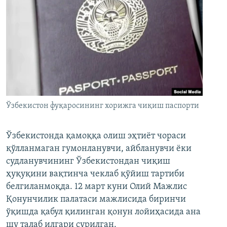
Ўзбекистон фуқаросининг хорижга чиқиш паспорти
Ўзбекистонда қамоққа олиш эҳтиёт чораси
қўлланмаган гумонланувчи, айбланувчи ёки
судланувчининг Ўзбекистондан чиқиш
ҳуқуқини вақтинча чеклаб қўйиш тартиби
белгиланмоқда. 12 март куни Олий Мажлис
Қонунчилик палатаси мажлисида биринчи
ўқишда қабул қилинган қонун лойиҳасида ана
шу талаб илгари сурилган.