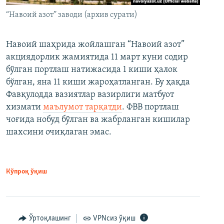
“Навоий азот” заводи (архив сурати)
Навоий шаҳрида жойлашган “Навоий азот”
акциядорлик жамиятида 11 март куни содир
бўлган портлаш натижасида 1 киши ҳалок
бўлган, яна 11 киши жароҳатланган. Бу ҳақда
Фавқулодда вазиятлар вазирлиги матбуот
хизмати
маълумот тарқатди
. ФВВ портлаш
чоғида нобуд бўлган ва жабрланган кишилар
шахсини очиқлаган эмас.
Кўпроқ ўқиш
Ўртоқлашинг
VPNсиз ўқиш