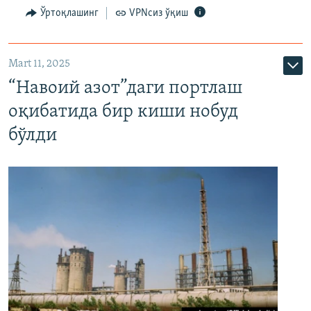
Ўртоқлашинг
VPNсиз ўқиш
Mart 11, 2025
“Навоий азот”даги портлаш
оқибатида бир киши нобуд
бўлди