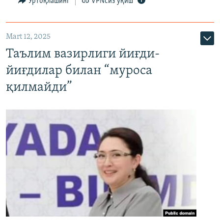
Ўртоқлашинг
VPNсиз ўқиш
Mart 12, 2025
Таълим вазирлиги йиғди-
йиғдилар билан “муроса
қилмайди”