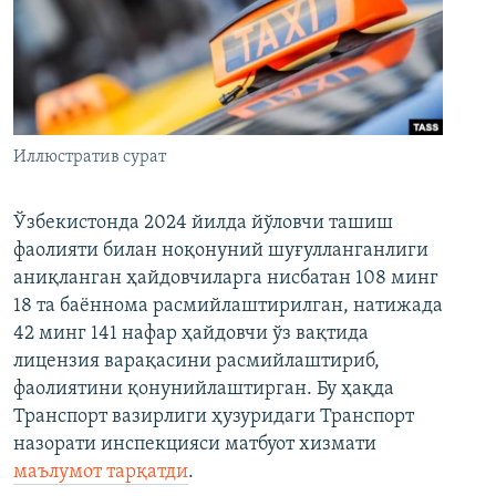
Иллюстратив сурат
Ўзбекистонда 2024 йилда йўловчи ташиш
фаолияти билан ноқонуний шуғулланганлиги
аниқланган ҳайдовчиларга нисбатан 108 минг
18 та баённома расмийлаштирилган, натижада
42 минг 141 нафар ҳайдовчи ўз вақтида
лицензия варақасини расмийлаштириб,
фаолиятини қонунийлаштирган. Бу ҳақда
Транспорт вазирлиги ҳузуридаги Транспорт
назорати инспекцияси матбуот хизмати
маълумот тарқатди
.