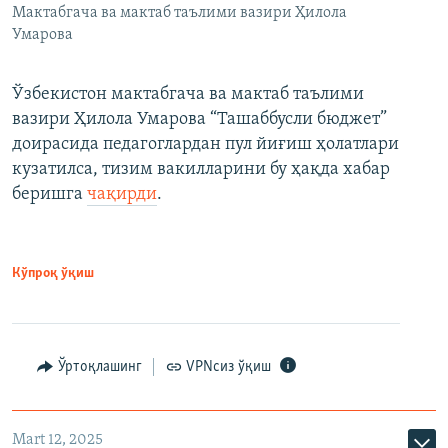
Мактабгача ва мактаб таълими вазири Ҳилола
Умарова
Ўзбекистон мактабгача ва мактаб таълими
вазири Ҳилола Умарова “Ташаббусли бюджет”
доирасида педагоглардан пул йиғиш ҳолатлари
кузатилса, тизим вакилларини бу ҳақда хабар
беришга
чақирди
.
Кўпроқ ўқиш
Ўртоқлашинг
VPNсиз ўқиш
Mart 12, 2025