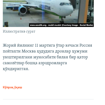
Иллюстратив сурат
Жорий йилнинг 11 мартига ўтар кечаси Россия
пойтахти Москва ҳудудига дронлар ҳужуми
уюштирилгани муносабати билан бир қатор
самолётлар бошқа аэродромларга
қўндиригган.
Кўпроқ ўқиш