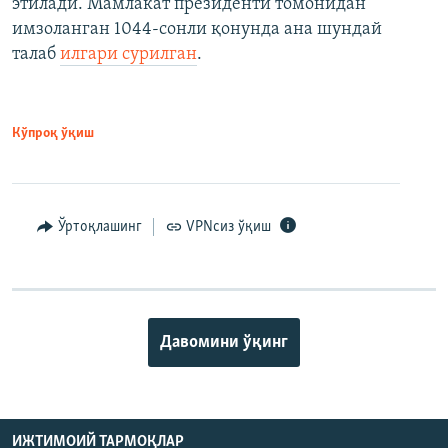
этилади. Мамлакат президенти томонидан
имзоланган 1044-сонли қонунда ана шундай
талаб
илгари сурилган
.
Кўпроқ ўқиш
Ўртоқлашинг
VPNсиз ўқиш
Давомини ўқинг
ИЖТИМОИЙ ТАРМОҚЛАР