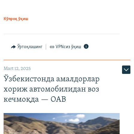
Кўпроқ ўқиш
Ўртоқлашинг
VPNсиз ўқиш
Mart 12, 2025
Ўзбекистонда амалдорлар
хориж автомобилидан воз
кечмоқда — ОАВ