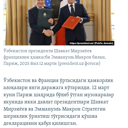
Ўзбекистон президенти Шавкат Мирзиёев
франциялик ҳамкасби Эммануэль Макрон билан,
Париж, 2025 йил 12 марти (president.uz фотоси)
Ўзбекистон ва Франция ўртасидаги ҳамкорлик
алоқалари янги даражага кўтарилди. 12 март
куни Париж шаҳрида бўлиб ўтган музокаралар
якунида икки давлат президентлари Шавкат
Мирзиёев ва Эммануэль Макрон Стратегик
шериклик ўрнатиш тўғрисидаги қўшма
декларацияни қабул қилишган.