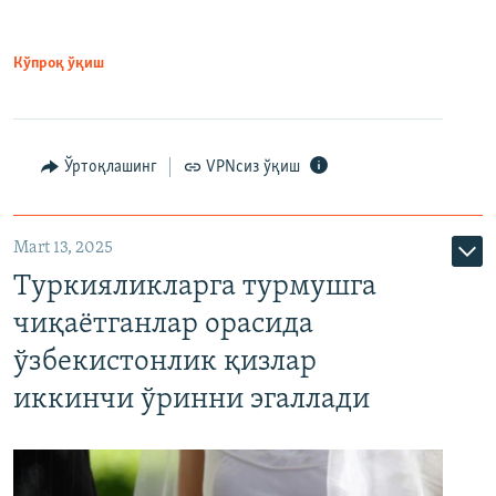
Кўпроқ ўқиш
Ўртоқлашинг
VPNсиз ўқиш
Mart 13, 2025
Туркияликларга турмушга
чиқаётганлар орасида
ўзбекистонлик қизлар
иккинчи ўринни эгаллади