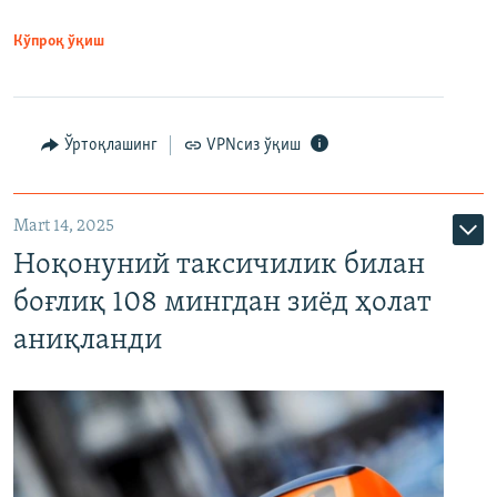
Кўпроқ ўқиш
Ўртоқлашинг
VPNсиз ўқиш
Mart 14, 2025
Ноқонуний таксичилик билан
боғлиқ 108 мингдан зиёд ҳолат
аниқланди