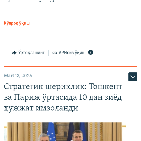
Кўпроқ ўқиш
Ўртоқлашинг
VPNсиз ўқиш
Mart 13, 2025
Стратегик шериклик: Тошкент
ва Париж ўртасида 10 дан зиёд
ҳужжат имзоланди