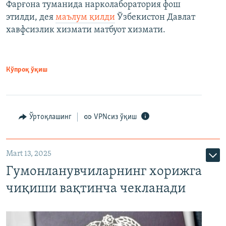
Фарғона туманида нарколаборатория фош
этилди, дея
маълум қилди
Ўзбекистон Давлат
хавфсизлик хизмати матбуот хизмати.
Кўпроқ ўқиш
Ўртоқлашинг
VPNсиз ўқиш
Mart 13, 2025
Гумонланувчиларнинг хорижга
чиқиши вақтинча чекланади