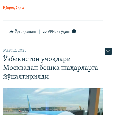
Кўпроқ ўқиш
Ўртоқлашинг
VPNсиз ўқиш
Mart 12, 2025
Ўзбекистон учоқлари
Москвадан бошқа шаҳарларга
йўналтирилди