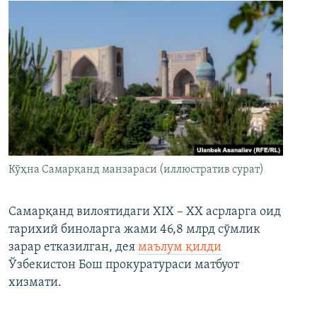
Кўҳна Самарқанд манзараси (иллюстратив сурат)
Самарқанд вилоятидаги XIX – XX асрларга оид
тарихий биноларга жами 46,8 млрд сўмлик
зарар етказилган, дея
маълум қилди
Ўзбекистон Бош прокуратураси матбуот
хизмати.