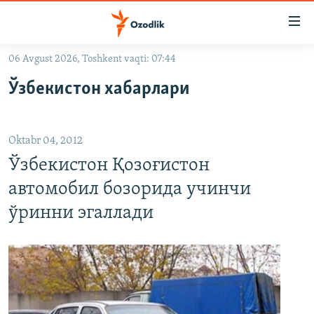
Линклар
Бош
мавзуларга
06 Avgust 2026, Toshkent vaqti: 07:44
ўтинг
OZODLIK SURISHTIRUVLARI
Асосий
Ўзбекистон хабарлари
OZODVIDEO
навигацияга
ўтинг
OZODARXIV
Қидиришга
Oktabr 04, 2012
ўтинг
На русском
Ўзбекистон Қозоғистон
автомобил бозорида учинчи
ИЖТИМОИЙ ТАРМОҚЛАР
ўринни эгаллади
Озодлик бошқа тилларда