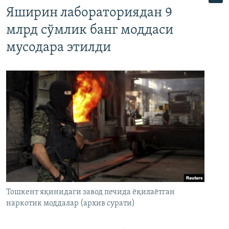
Яширин лабораториядан 9
млрд сўмлик банг моддаси
мусодара этилди
Тошкент яқинидаги завод печида ёқилаётган
наркотик моддалар (архив сурати)