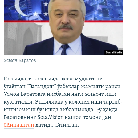
Усмон Баратов
Россиядаги колонияда жазо муддатини
ўтаётган “Ватандош” ўзбеклар жамияти раиси
Усмон Баратовга нисбатан янги жиноят иши
қўзғатилди. Эндиликда у колония иши тартиб-
интизомини бузишда айбланмоқда. Бу ҳақда
Баратовнинг Sota.Vision нашри томонидан
ёйинланган
хатида айтилган.