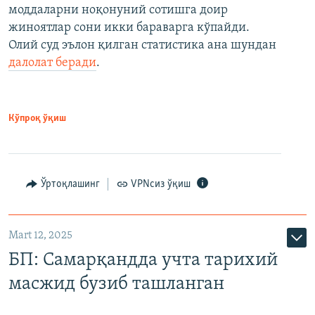
моддаларни ноқонуний сотишга доир
жиноятлар сони икки бараварга кўпайди.
Олий суд эълон қилган статистика ана шундан
далолат беради
.
Кўпроқ ўқиш
Ўртоқлашинг
VPNсиз ўқиш
Mart 12, 2025
БП: Самарқандда учта тарихий
масжид бузиб ташланган