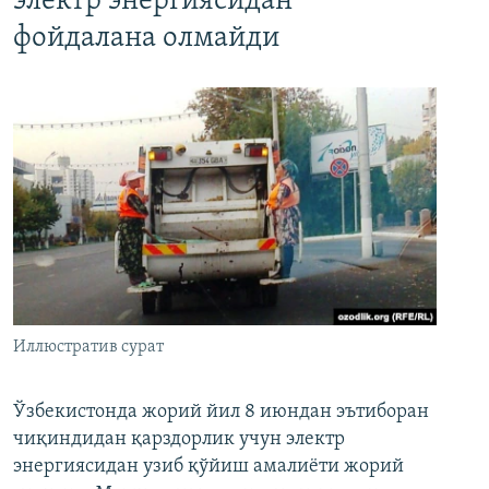
электр энергиясидан
фойдалана олмайди
Иллюстратив сурат
Ўзбекистонда жорий йил 8 июндан эътиборан
чиқиндидан қарздорлик учун электр
энергиясидан узиб қўйиш амалиёти жорий