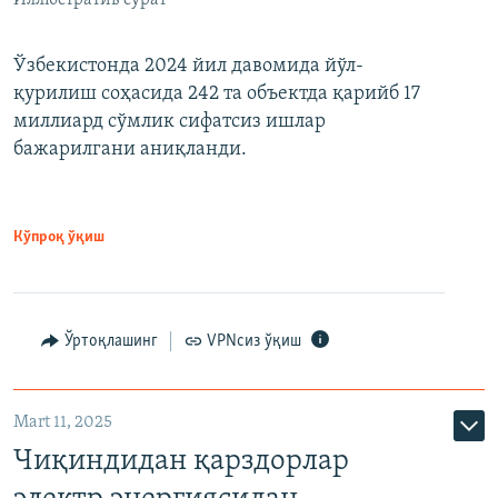
Ўзбекистонда 2024 йил давомида йўл-
қурилиш соҳасида 242 та объектда қарийб 17
миллиард сўмлик сифатсиз ишлар
бажарилгани аниқланди.
Кўпроқ ўқиш
Ўртоқлашинг
VPNсиз ўқиш
Mart 11, 2025
Чиқиндидан қарздорлар