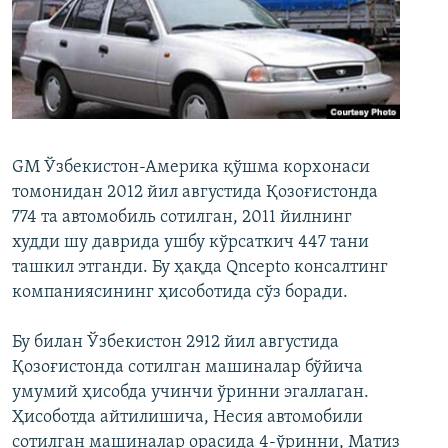
GM Ўзбекистон-Америка қўшма корхонаси
томонидан 2012 йил августида Қозоғистонда
774 та автомобиль сотилган, 2011 йилнинг
худди шу даврида ушбу кўрсаткич 447 тани
ташкил этганди. Бу ҳақда Qncepto консалтинг
компаниясининг ҳисоботида сўз боради.
Бу билан Ўзбекистон 2912 йил августида
Қозоғистонда сотилган машиналар бўйича
умумий ҳисобда учинчи ўринни эгаллаган.
Ҳисоботда айтилишича, Несия автомобили
сотилган машиналар орасида 4-ўринни, Матиз