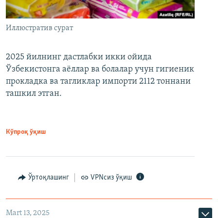
Иллюстратив сурат
2025 йилнинг дастлабки икки ойида
Ўзбекистонга аёллар ва болалар учун гигиеник
прокладка ва тагликлар импорти 2112 тоннани
ташкил этган.
Кўпроқ ўқиш
Ўртоқлашинг
VPNсиз ўқиш
Mart 13, 2025