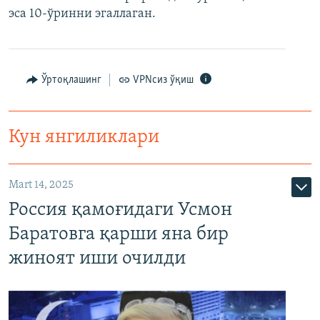
эса 10-ўринни эгаллаган.
Ўртоқлашинг
VPNсиз ўқиш
Кун янгиликлари
Mart 14, 2025
Россия қамоғидаги Усмон
Баратовга қарши яна бир
жиноят иши очилди