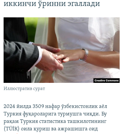
иккинчи ўринни эгаллади
Иллюстратив сурат
2024 йилда 3509 нафар ўзбекистонлик аёл
Туркия фуқароларига турмушга чиқди. Бу
рақам Туркия статистика ташкилотининг
(ТÜİК) оила қуриш ва ажрашишга оид