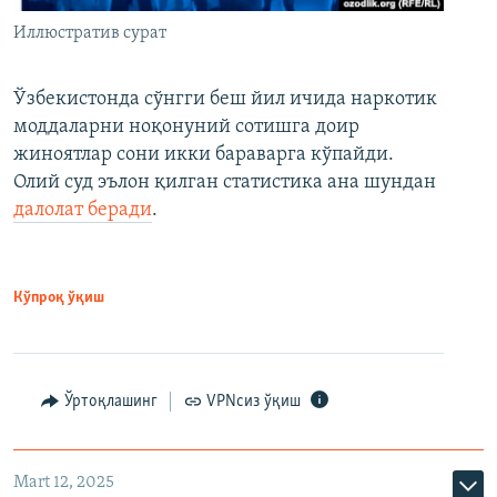
Иллюстратив сурат
Ўзбекистонда сўнгги беш йил ичида наркотик
моддаларни ноқонуний сотишга доир
жиноятлар сони икки бараварга кўпайди.
Олий суд эълон қилган статистика ана шундан
далолат беради
.
Кўпроқ ўқиш
Ўртоқлашинг
VPNсиз ўқиш
Mart 12, 2025