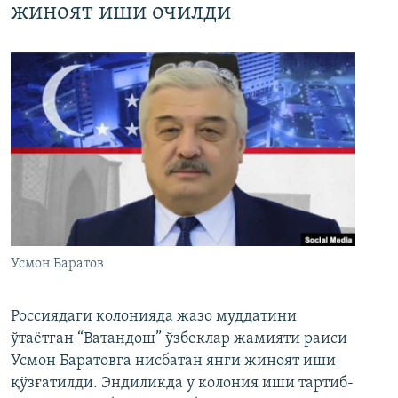
жиноят иши очилди
Усмон Баратов
Россиядаги колонияда жазо муддатини
ўтаётган “Ватандош” ўзбеклар жамияти раиси
Усмон Баратовга нисбатан янги жиноят иши
қўзғатилди. Эндиликда у колония иши тартиб-