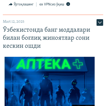
Ўртоқлашинг
VPNсиз ўқиш
Mart 12, 2025
Ўзбекистонда банг моддалари
билан боғлиқ жиноятлар сони
кескин ошди