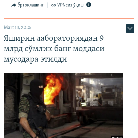
Ўртоқлашинг
VPNсиз ўқиш
Mart 13, 2025
Яширин лабораториядан 9
млрд сўмлик банг моддаси
мусодара этилди