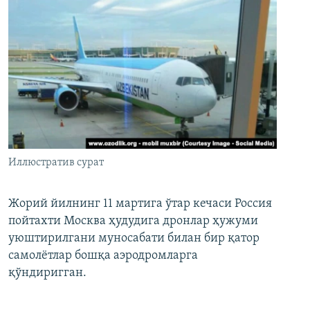
Иллюстратив сурат
Жорий йилнинг 11 мартига ўтар кечаси Россия
пойтахти Москва ҳудудига дронлар ҳужуми
уюштирилгани муносабати билан бир қатор
самолётлар бошқа аэродромларга
қўндиригган.