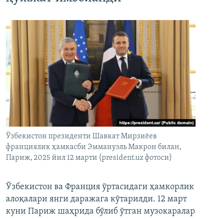
Ўзбекистон президенти Шавкат Мирзиёев
франциялик ҳамкасби Эммануэль Макрон билан,
Париж, 2025 йил 12 марти (president.uz фотоси)
Ўзбекистон ва Франция ўртасидаги ҳамкорлик
алоқалари янги даражага кўтарилди. 12 март
куни Париж шаҳрида бўлиб ўтган музокаралар