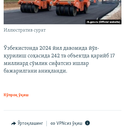
Иллюстратив сурат
Ўзбекистонда 2024 йил давомида йўл-
қурилиш соҳасида 242 та объектда қарийб 17
миллиард сўмлик сифатсиз ишлар
бажарилгани аниқланди.
Кўпроқ ўқиш
Ўртоқлашинг
VPNсиз ўқиш