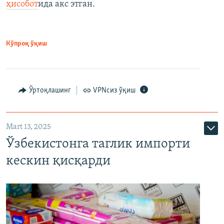
ҳисобот
ида акс этган.
Кўпроқ ўқиш
Ўртоқлашинг
VPNсиз ўқиш
Mart 13, 2025
Ўзбекистонга таглик импорти
кескин қисқарди