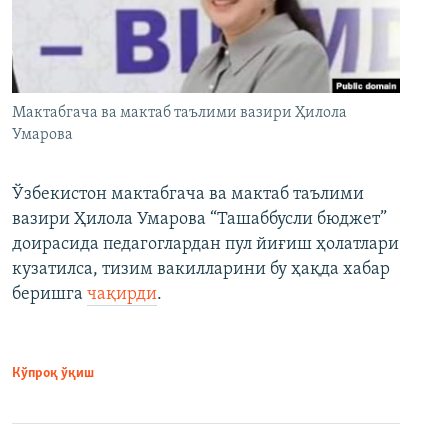
Мактабгача ва мактаб таълими вазири Ҳилола
Умарова
Ўзбекистон мактабгача ва мактаб таълими
вазири Ҳилола Умарова “Ташаббусли бюджет”
доирасида педагоглардан пул йиғиш ҳолатлари
кузатилса, тизим вакилларини бу ҳақда хабар
беришга
чақирди
.
Кўпроқ ўқиш