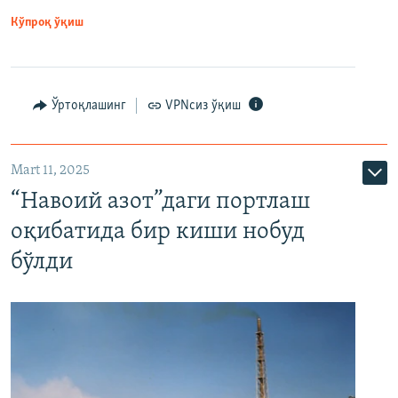
Кўпроқ ўқиш
Ўртоқлашинг
VPNсиз ўқиш
Mart 11, 2025
“Навоий азот”даги портлаш
оқибатида бир киши нобуд
бўлди