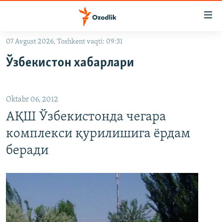
Линклар
Бош
мавзуларга
07 Avgust 2026, Toshkent vaqti: 09:31
ўтинг
OZODLIK SURISHTIRUVLARI
Асосий
Ўзбекистон хабарлари
OZODVIDEO
навигацияга
ўтинг
OZODARXIV
Қидиришга
Oktabr 06, 2012
ўтинг
На русском
АҚШ Ўзбекистонда чегара
комплекси қурилишига ёрдам
ИЖТИМОИЙ ТАРМОҚЛАР
беради
Озодлик бошқа тилларда