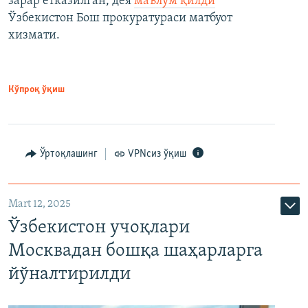
зарар етказилган, дея
маълум қилди
Ўзбекистон Бош прокуратураси матбуот
хизмати.
Кўпроқ ўқиш
Ўртоқлашинг
VPNсиз ўқиш
Mart 12, 2025
Ўзбекистон учоқлари
Москвадан бошқа шаҳарларга
йўналтирилди