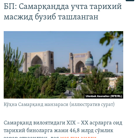
БП: Самарқандда учта тарихий
масжид бузиб ташланган
Кўҳна Самарқанд манзараси (иллюстратив сурат)
Самарқанд вилоятидаги XIX – XX асрларга оид
тарихий биноларга жами 46,8 млрд сўмлик