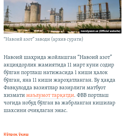
“Навоий азот” заводи (архив сурати)
Навоий шаҳрида жойлашган “Навоий азот”
акциядорлик жамиятида 11 март куни содир
бўлган портлаш натижасида 1 киши ҳалок
бўлган, яна 11 киши жароҳатланган. Бу ҳақда
Фавқулодда вазиятлар вазирлиги матбуот
хизмати
маълумот тарқатди
. ФВВ портлаш
чоғида нобуд бўлган ва жабрланган кишилар
шахсини очиқлаган эмас.
Кўпроқ ўқиш