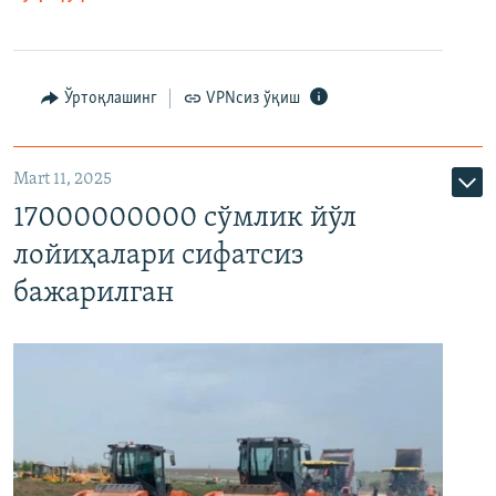
Ўртоқлашинг
VPNсиз ўқиш
Mart 11, 2025
17000000000 сўмлик йўл
лойиҳалари сифатсиз
бажарилган