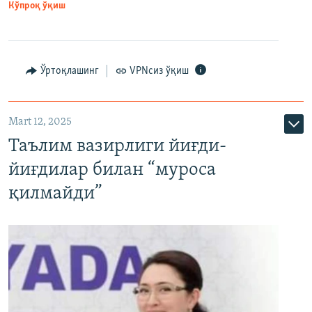
Кўпроқ ўқиш
Ўртоқлашинг
VPNсиз ўқиш
Mart 12, 2025
Таълим вазирлиги йиғди-
йиғдилар билан “муроса
қилмайди”