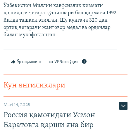
Ўзбекистон Миллий хавфсизлик хизмати
қошидаги чегара қўшинлари бошқармаси 1992
йилда ташкил этилган. Шу кунгача 320 дан
ортиқ чегарачи жанговор медал ва орденлар
билан мукофотланган.
Ўртоқлашинг
VPNсиз ўқиш
Кун янгиликлари
Mart 14, 2025
Россия қамоғидаги Усмон
Баратовга қарши яна бир