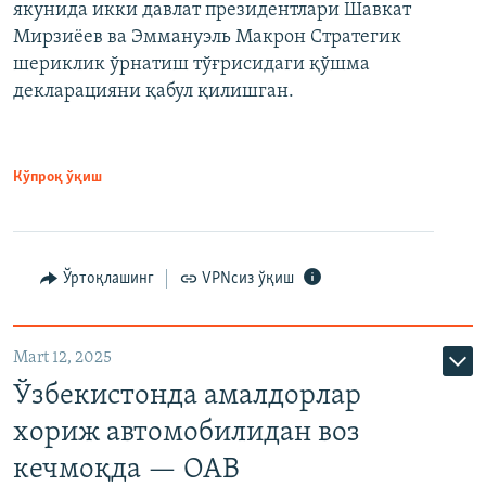
якунида икки давлат президентлари Шавкат
Мирзиёев ва Эммануэль Макрон Стратегик
шериклик ўрнатиш тўғрисидаги қўшма
декларацияни қабул қилишган.
Кўпроқ ўқиш
Ўртоқлашинг
VPNсиз ўқиш
Mart 12, 2025
Ўзбекистонда амалдорлар
хориж автомобилидан воз
кечмоқда — ОАВ