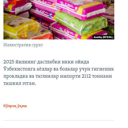
Иллюстратив сурат
2025 йилнинг дастлабки икки ойида
Ўзбекистонга аёллар ва болалар учун гигиеник
прокладка ва тагликлар импорти 2112 тоннани
ташкил этган.
Кўпроқ ўқиш