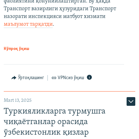
фаолиятини қонунийлаштирган. Бу ҳақда
Транспорт вазирлиги ҳузуридаги Транспорт
назорати инспекцияси матбуот хизмати
маълумот тарқатди
.
Кўпроқ ўқиш
Ўртоқлашинг
VPNсиз ўқиш
Mart 13, 2025
Туркияликларга турмушга
чиқаётганлар орасида
ўзбекистонлик қизлар