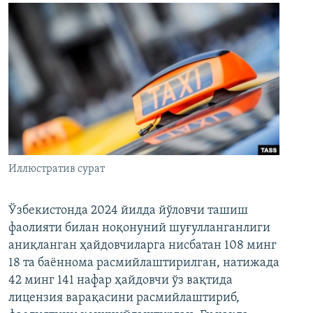
Иллюстратив сурат
Ўзбекистонда 2024 йилда йўловчи ташиш
фаолияти билан ноқонуний шуғулланганлиги
аниқланган ҳайдовчиларга нисбатан 108 минг
18 та баённома расмийлаштирилган, натижада
42 минг 141 нафар ҳайдовчи ўз вақтида
лицензия варақасини расмийлаштириб,