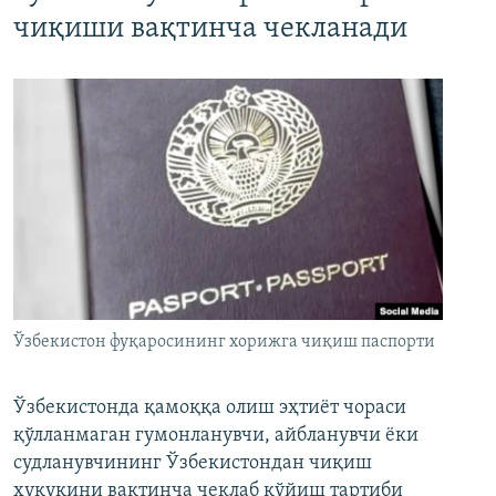
чиқиши вақтинча чекланади
Ўзбекистон фуқаросининг хорижга чиқиш паспорти
Ўзбекистонда қамоққа олиш эҳтиёт чораси
қўлланмаган гумонланувчи, айбланувчи ёки
судланувчининг Ўзбекистондан чиқиш
ҳуқуқини вақтинча чеклаб қўйиш тартиби