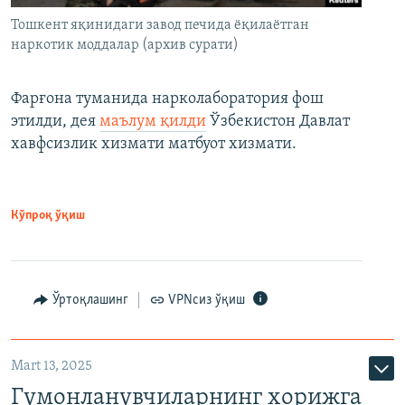
Тошкент яқинидаги завод печида ёқилаётган
наркотик моддалар (архив сурати)
Фарғона туманида нарколаборатория фош
этилди, дея
маълум қилди
Ўзбекистон Давлат
хавфсизлик хизмати матбуот хизмати.
Кўпроқ ўқиш
Ўртоқлашинг
VPNсиз ўқиш
Mart 13, 2025
Гумонланувчиларнинг хорижга