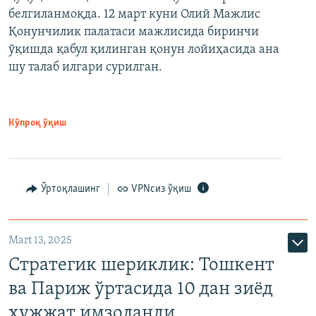
белгиланмоқда. 12 март куни Олий Мажлис
Қонунчилик палатаси мажлисида биринчи
ўқишда қабул қилинган қонун лойиҳасида ана
шу талаб илгари сурилган.
Кўпроқ ўқиш
Ўртоқлашинг
VPNсиз ўқиш
Mart 13, 2025
Стратегик шериклик: Тошкент
ва Париж ўртасида 10 дан зиёд
ҳужжат имзоланди