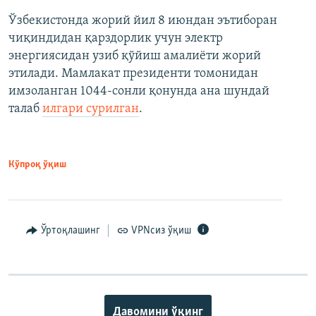
Ўзбекистонда жорий йил 8 июндан эътиборан
чиқиндидан қарздорлик учун электр
энергиясидан узиб қўйиш амалиёти жорий
этилади. Мамлакат президенти томонидан
имзоланган 1044-сонли қонунда ана шундай
талаб
илгари сурилган
.
Кўпроқ ўқиш
Ўртоқлашинг
VPNсиз ўқиш
Давомини ўқинг