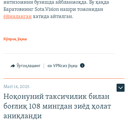
интизомини бузишда айбланмоқда. Бу ҳақда
Баратовнинг Sota.Vision нашри томонидан
ёйинланган
хатида айтилган.
Кўпроқ ўқиш
Ўртоқлашинг
VPNсиз ўқиш
Mart 14, 2025
Ноқонуний таксичилик билан
боғлиқ 108 мингдан зиёд ҳолат
аниқланди