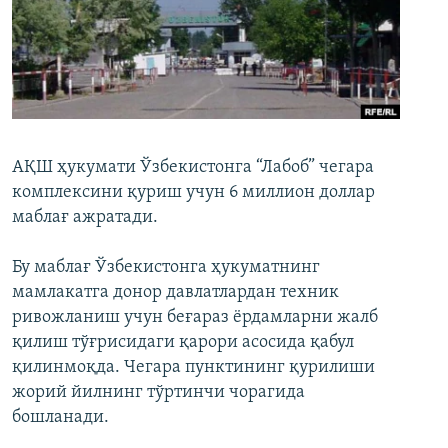
АҚШ ҳукумати Ўзбекистонга “Лабоб” чегара
комплексини қуриш учун 6 миллион доллар
маблағ ажратади.
Бу маблағ Ўзбекистонга ҳукуматнинг
мамлакатга донор давлатлардан техник
ривожланиш учун беғараз ёрдамларни жалб
қилиш тўғрисидаги қарори асосида қабул
қилинмоқда. Чегара пунктининг қурилиши
жорий йилнинг тўртинчи чорагида
бошланади.