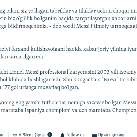
g oilam siz yo'llagan tabriklar va tilaklar uchun chuqur m
kin biz o'g'illik bo'lganim haqida tarqatilayotgan xabarlarni 
arga bildirmoqchimiz, - deb yozdi Messi ijtimoiy tarmoqdag
elyi farzand kutishayotgani haqida xabar joriy yilning iyun
dan tarqatilgan edi.
lchi Lionel Messi professional karyerasini 2003 yili Ispani
tbol klubida boshlagan edi. Shu kungacha u "Barsa" tarkibid
a 177 gol urishga muvaffaq bo'lgan.
oning eng yaxshi futbolchisi nomiga sazovor bo'lgan Messi
h marotaba Ispaniya chempioni va uch marotaba Chempionla
инг
VPNсиз ўқиш
Follow us
Принт қилиш