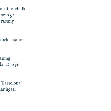
innatdorchilik
noto'g'ri
i rasmiy
 oyida qator
yaning
a 221 o'yin
 "Barselona"
r ligasi