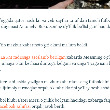
'nggida qator nashrlar va veb-saytlar tarafidan taniqli futb
 dugonasi Antonelyi Rokutsoning o'g'illik bo'lishgani haqi
.
'tib mazkur xabar noto'g'ri ekani ma'lum bo'ldi.
g
La FM radiosiga asoslanib berilgan
xabarda Messining o'g'l
umaga o'tar kechasi dunyoga kelgani va unga Tyago ismi b
.
ter sahifasida yozilgan mazkur xabardan so'ng futbolchin
 ijtimoiy tarmoqlar orqali o'z tabriklarini yo'llay boshlashd
bol klubi a'zosi Messi o'g'illik bo'lgani haqidagi xabarga fa
acebook sahifasi
orqali javob berdi.