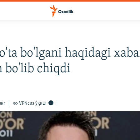
o'ta bo'lgani haqidagi xaba
n bo'lib chiqdi
инг
VPNсиз ўқиш