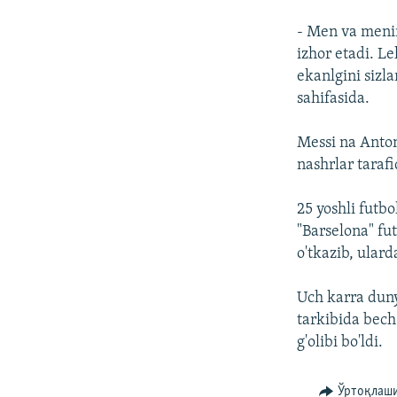
- Men va menin
izhor etadi. Le
ekanlgini sizl
sahifasida.
Messi na Anton
nashrlar tarafi
25 yoshli futbo
"Barselona" fu
o'tkazib, ulard
Uch karra duny
tarkibida bec
g'olibi bo'ldi.
Ўртоқлаш