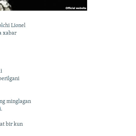
olchi Lionel
da xabar
i
erilgani
ing minglagan
i.
qat bir kun