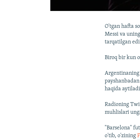
O'tgan hafta so
Messi va uning
tarqatilgan edi
Biroq bir kun o
Argentinanin
payshanbadan j
haqida aytiladi
Radioning Twit
muhlislari unga
"Barselona" fut
o'tib, o'zining
F