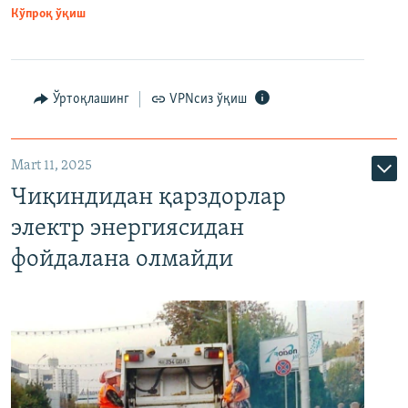
Кўпроқ ўқиш
Ўртоқлашинг
VPNсиз ўқиш
Mart 11, 2025
Чиқиндидан қарздорлар
электр энергиясидан
фойдалана олмайди