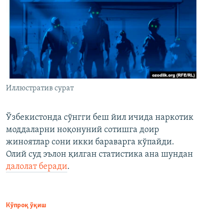
Иллюстратив сурат
Ўзбекистонда сўнгги беш йил ичида наркотик
моддаларни ноқонуний сотишга доир
жиноятлар сони икки бараварга кўпайди.
Олий суд эълон қилган статистика ана шундан
далолат беради
.
Кўпроқ ўқиш