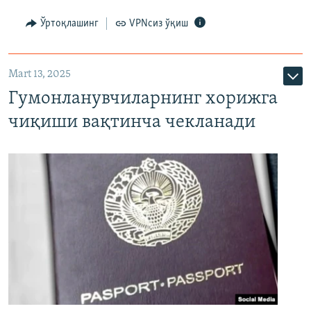
Ўртоқлашинг
VPNсиз ўқиш
Mart 13, 2025
Гумонланувчиларнинг хорижга
чиқиши вақтинча чекланади