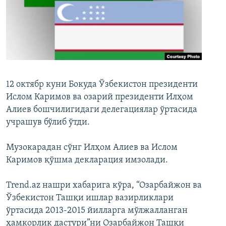
12 октябр куни Бокуда Ўзбекистон президенти
Ислом Каримов ва озарий президенти Илҳом
Алиев бошчилигидаги делегациялар ўртасида
учрашув бўлиб ўтди.
Музокарадан сўнг Илҳом Алиев ва Ислом
Каримов қўшма декларация имзолади.
Trend.az нашри хабарига кўра, “Озарбайжон ва
Ўзбекистон Ташқи ишлар вазирликлари
ўртасида 2013-2015 йилларга мўлжалланган
ҳамкорлик дастури”ни Озарбайжон Ташқи