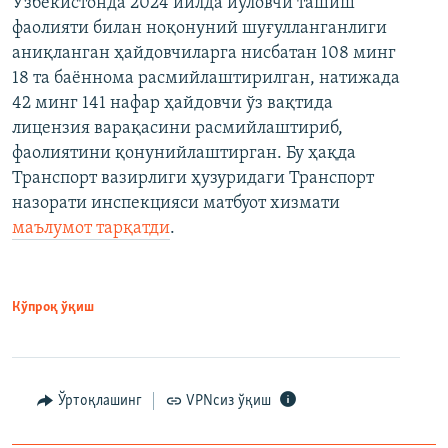
Ўзбекистонда 2024 йилда йўловчи ташиш
фаолияти билан ноқонуний шуғулланганлиги
аниқланган ҳайдовчиларга нисбатан 108 минг
18 та баённома расмийлаштирилган, натижада
42 минг 141 нафар ҳайдовчи ўз вақтида
лицензия варақасини расмийлаштириб,
фаолиятини қонунийлаштирган. Бу ҳақда
Транспорт вазирлиги ҳузуридаги Транспорт
назорати инспекцияси матбуот хизмати
маълумот тарқатди
.
Кўпроқ ўқиш
Ўртоқлашинг
VPNсиз ўқиш