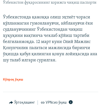
Ўзбекистон фуқаросининг хорижга чиқиш паспорти
Ўзбекистонда қамоққа олиш эҳтиёт чораси
қўлланмаган гумонланувчи, айбланувчи ёки
судланувчининг Ўзбекистондан чиқиш
ҳуқуқини вақтинча чеклаб қўйиш тартиби
белгиланмоқда. 12 март куни Олий Мажлис
Қонунчилик палатаси мажлисида биринчи
ўқишда қабул қилинган қонун лойиҳасида ана
шу талаб илгари сурилган.
Кўпроқ ўқиш
Ўртоқлашинг
VPNсиз ўқиш