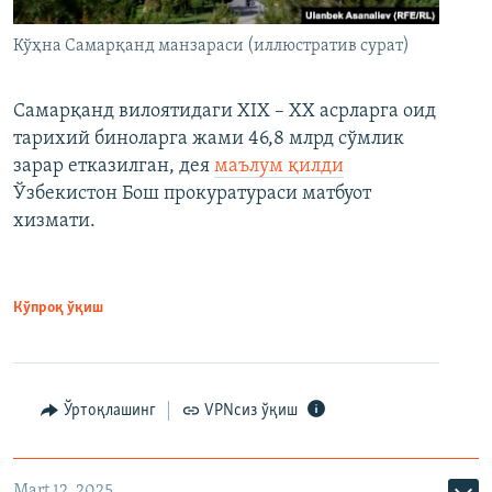
Кўҳна Самарқанд манзараси (иллюстратив сурат)
Самарқанд вилоятидаги XIX – XX асрларга оид
тарихий биноларга жами 46,8 млрд сўмлик
зарар етказилган, дея
маълум қилди
Ўзбекистон Бош прокуратураси матбуот
хизмати.
Кўпроқ ўқиш
Ўртоқлашинг
VPNсиз ўқиш
Mart 12, 2025