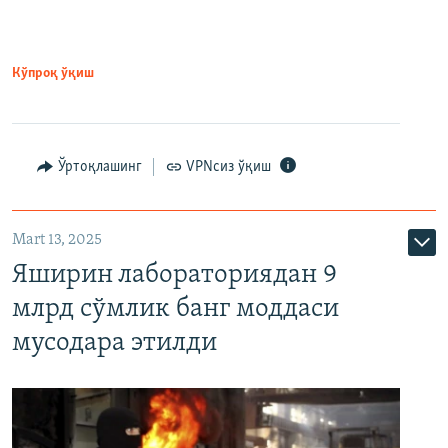
Кўпроқ ўқиш
Ўртоқлашинг
VPNсиз ўқиш
Mart 13, 2025
Яширин лабораториядан 9
млрд сўмлик банг моддаси
мусодара этилди