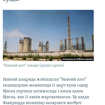
“Навоий азот” заводи (архив сурати)
Навоий шаҳрида жойлашган “Навоий азот”
акциядорлик жамиятида 11 март куни содир
бўлган портлаш натижасида 1 киши ҳалок
бўлган, яна 11 киши жароҳатланган. Бу ҳақда
Фавқулодда вазиятлар вазирлиги матбуот