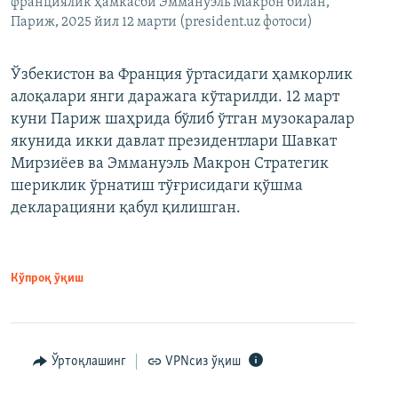
франциялик ҳамкасби Эммануэль Макрон билан,
Париж, 2025 йил 12 марти (president.uz фотоси)
Ўзбекистон ва Франция ўртасидаги ҳамкорлик
алоқалари янги даражага кўтарилди. 12 март
куни Париж шаҳрида бўлиб ўтган музокаралар
якунида икки давлат президентлари Шавкат
Мирзиёев ва Эммануэль Макрон Стратегик
шериклик ўрнатиш тўғрисидаги қўшма
декларацияни қабул қилишган.
Кўпроқ ўқиш
Ўртоқлашинг
VPNсиз ўқиш