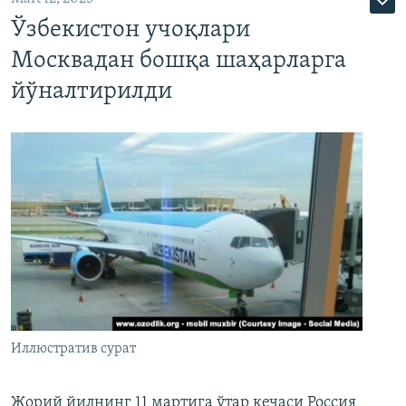
Ўзбекистон учоқлари
Москвадан бошқа шаҳарларга
йўналтирилди
Иллюстратив сурат
Жорий йилнинг 11 мартига ўтар кечаси Россия