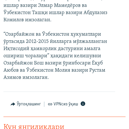
ишлар вазири Элмар Мамедёров ва
Ўзбекистон Ташқи ишлар вазири Абдулазиз
Комилов имзолаган.
“Озарбайжон ва Ўзбекистон ҳукуматлари
ўртасида 2012-2015 йилларга мўлжалланган
Иқтисодий ҳамкорлик дастурини амалга
ошириш чоралари” ҳақидаги келишувни
Озарбайжон Бош вазири ўринбосари Ёқуб
Аюбов ва Ўзбекистон Молия вазири Рустам
Азимов имзолаган.
Ўртоқлашинг
VPNсиз ўқиш
Кун янгиликлари