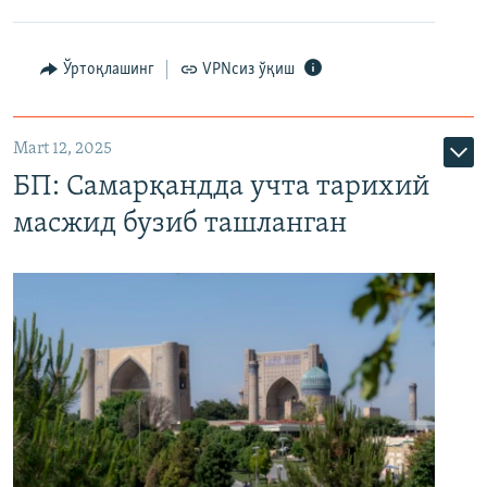
Ўртоқлашинг
VPNсиз ўқиш
Mart 12, 2025
БП: Самарқандда учта тарихий
масжид бузиб ташланган