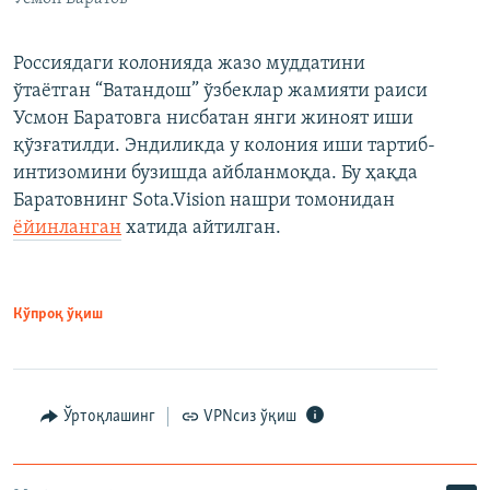
Россиядаги колонияда жазо муддатини
ўтаётган “Ватандош” ўзбеклар жамияти раиси
Усмон Баратовга нисбатан янги жиноят иши
қўзғатилди. Эндиликда у колония иши тартиб-
интизомини бузишда айбланмоқда. Бу ҳақда
Баратовнинг Sota.Vision нашри томонидан
ёйинланган
хатида айтилган.
Кўпроқ ўқиш
Ўртоқлашинг
VPNсиз ўқиш