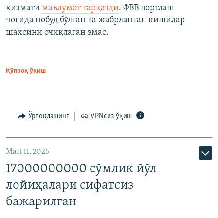
хизмати
маълумот тарқатди
. ФВВ портлаш
чоғида нобуд бўлган ва жабрланган кишилар
шахсини очиқлаган эмас.
Кўпроқ ўқиш
Ўртоқлашинг
VPNсиз ўқиш
Mart 11, 2025
17000000000 сўмлик йўл
лойиҳалари сифатсиз
бажарилган