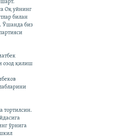
 шарт.
са Оқ уйнинг
атлар билан
. Ўшанда биз
 партияси
матбек
и озод қилиш
ибеков
алабларини
а тортилсин.
ойдасига
инг ўрнига
ашкил