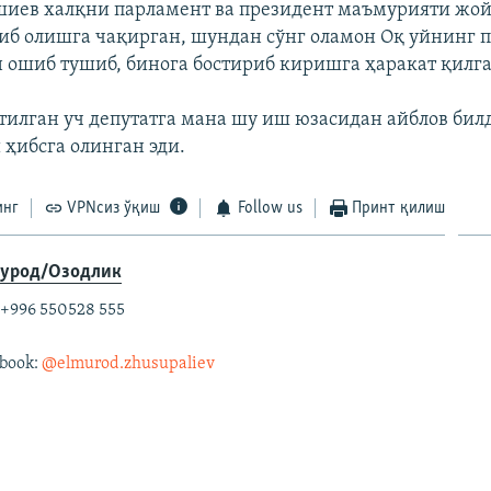
иев халқни парламент ва президент маъмурияти жой
иб олишга чақирган, шундан сўнг оламон Оқ уйнинг 
 ошиб тушиб, бинога бостириб киришга ҳаракат қилга
тилган уч депутатга мана шу иш юзасидан айблов бил
 ҳибсга олинган эди.
инг
VPNсиз ўқиш
Follow us
Принт қилиш
урод/Озодлик
 +996 550528 555
book:
@elmurod.zhusupaliev