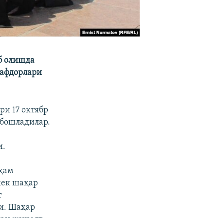
б олишда
рафдорлари
и 17 октябр
 бошладилар.
и.
 ҳам
кек шаҳар
т
и. Шаҳар