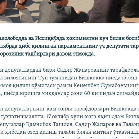
лолободда ва Иссиқкўлда ҳокимиятни куч билан боси
ктябрда ҳибс қилинган парламентнинг уч депутати та
норозилик тадбирлари давом этмоқда.
н депутатлардан бири Садир Жапаровнинг тарафдорлар
л вилоятининг Туп туманидан Бишкекка пиёда юриш
имоя қилиш қўмитаси раиси Кенешбек Жумабаевнинг
, пиёда юришга чиққанлар сони 60 кишидан ошмайд
н депутатларнинг кам сонли тарафдорлари Бишкекда
тўхтатишмаяпти. 17 октябр куни юзга яқин одам Биш
депутатлар Қамчибек Ташиев, Садир Жапаров ва Талан
 ҳибсдан озод қилиш талаби билан митинг ўтказишд