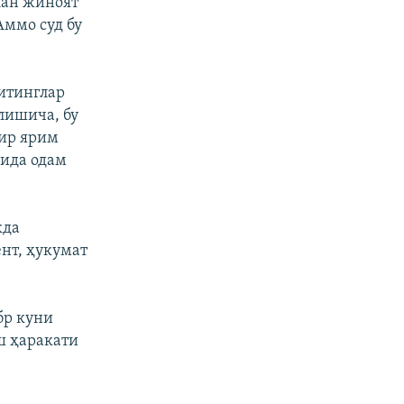
лан жиноят
Аммо суд бу
итинглар
лишича, бу
бир ярим
фида одам
кда
нт, ҳукумат
бр куни
ш ҳаракати