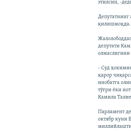
этилсин, -де
Депутатнинг 
қилишмоқда.
Жалолободдаг
депутати Кам
олмаслигини
- Суд ҳокими
қарор чиқарс
инобатга оли
тўғри ёки но
Камила Талие
Парламент де
октябр куни 
миллийлаштир