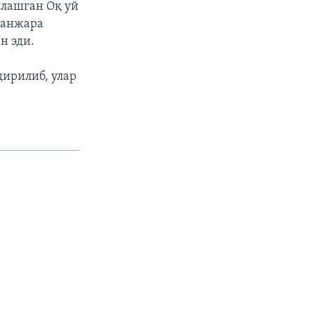
лашган Оқ уй
панжара
н эди.
дирилиб, улар