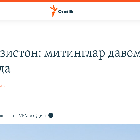
зистон: митинглар даво
да
ик
инг
VPNсиз ўқиш