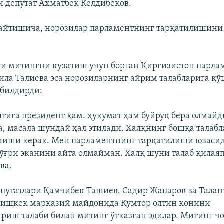
ди депутат Ахматбек Келдибеков.
айтишича, норозилар парламентнинг тарқатилишини 
и митингни кузатиш учун борган Қирғизистон парл
ила Талиева эса норозиларнинг айрим талабларига қ
 билдирди:
ятига президент ҳам. ҳукумат ҳам буйруқ бера олмайд
а, масала шундай ҳал этилади. Халқнинг бошқа талабл
ниши керак. Мен парламентнинг тарқатилиши юзасид
тўғри эканини айта олмайман. Халқ шуни талаб қилаяп
ва.
путатлари Қамчибек Ташиев, Садир Жапаров ва Талан
Бишкек марказий майдонида Қумтор олтин конини
иш талаби билан митинг ўтказган эдилар. Митинг ч