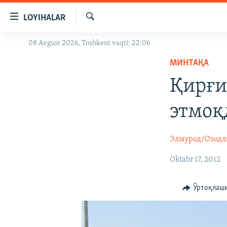
Линклар
LOYIHALAR
Бош
мавзуларга
Излаш
08 Avgust 2026, Toshkent vaqti: 22:06
OZODLIK SURISHTIRUVLARI
ўтинг
Асосий
МИНТАҚА
OZODVIDEO
навигацияга
Қирғи
OZODARXIV
ўтинг
Қидиришга
этмоқ
ўтинг
Элмурод/Озодл
Oktabr 17, 2012
Ўртоқлаш