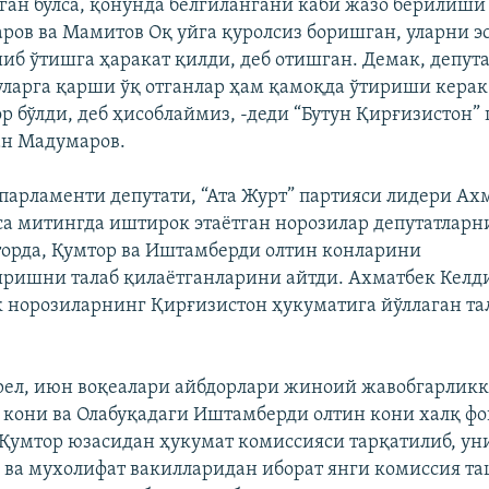
лган бўлса, қонунда белгилангани каби жазо берилиши
ров ва Мамитов Оқ уйга қуролсиз боришган, уларни э
иб ўтишга ҳаракат қилди, деб отишган. Демак, депут
 уларга қарши ўқ отганлар ҳам қамоқда ўтириши керак
р бўлди, деб ҳисоблаймиз, -деди “Бутун Қирғизистон”
ан Мадумаров.
парламенти депутати, “Ата Журт” партияси лидери Ах
са митингда иштирок этаётган норозилар депутатларн
торда, Қумтор ва Иштамберди олтин конларини
ришни талаб қилаётганларини айтди. Ахматбек Келд
 норозиларнинг Қирғизистон ҳукуматига йўллаган т
прел, июн воқеалари айбдорлари жиноий жавобгарликк
 кони ва Олабуқадаги Иштамберди олтин кони халқ ф
Қумтор юзасидан ҳукумат комиссияси тарқатилиб, ун
ва мухолифат вакилларидан иборат янги комиссия т