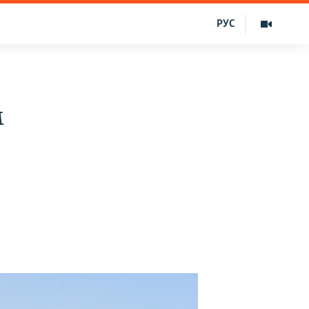
РУС
м