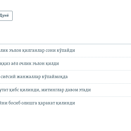
Дунë
лик эълон қилганлар сони кўпайди
ққиз аёл очлик эълон қилди
 сиёсий жанжаллар кўпаймоқда
утат ҳибс қилинди, митинглар давом этади
йни босиб олишга ҳаракат қилинди