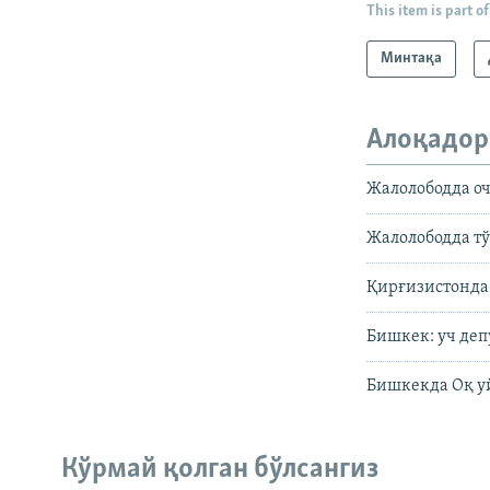
This item is part of
Минтақа
Алоқадор
Жалолободда оч
Жалолободда тў
Қирғизистонда
Бишкек: уч деп
Бишкекда Оқ у
Кўрмай қолган бўлсангиз