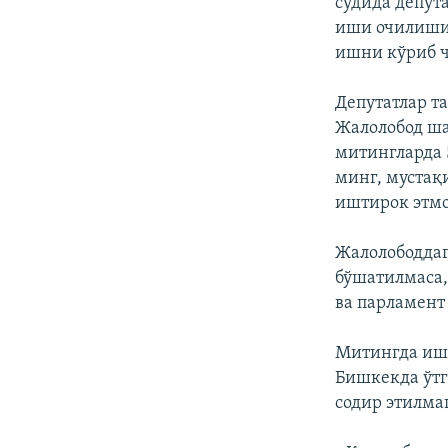
судида депут
иши очилиши 
ишни кўриб ч
Депутатлар т
Жалолобод ша
митингларда 
минг, мустақ
иштирок этмо
Жалолободдаг
бўшатилмаса,
ва парламен
Митингда ишт
Бишкекда ўтг
содир этилма