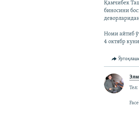
Қамчибек Таш
биносини бос
деворларидан
Номи айтиб ў
4 октябр куни
Ўртоқлаш
Элм
Тел:
Face