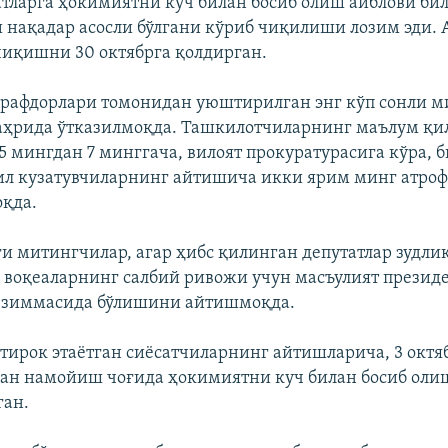
атларга ҳокимиятни куч билан босиб олиш айблови би
нақадар асосли бўлгани кўриб чиқилиши лозим эди. 
иқишни 30 октябрга қолдирган.
арафдорлари томонидан уюштирилган энг кўп сонли м
ҳрида ўтказилмоқда. Ташкилотчиларнинг маълум қи
5 мингдан 7 минггача, вилоят прокуратурасига кўра, 
ил кузатувчиларнинг айтишича икки ярим минг атро
қда.
и митингчилар, агар ҳибс қилинган депутатлар зудли
 воқеаларнинг салбий ривожи учун масъулият президе
т зиммасида бўлишини айтишмоқда.
ирок этаётган сиёсатчиларнинг айтишларича, 3 октя
ан намойиш чоғида ҳокимиятни куч билан босиб оли
ган.