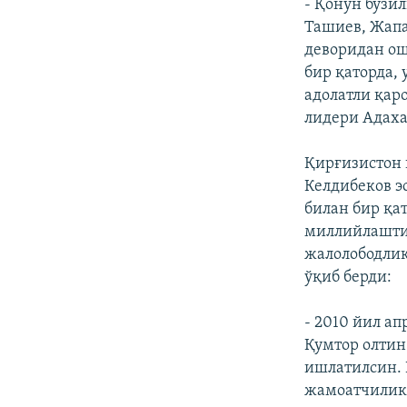
- Қонун бузи
Ташиев, Жапа
деворидан ош
бир қаторда,
адолатли қаро
лидери Адах
Қирғизистон 
Келдибеков э
билан бир қа
миллийлашти
жалолободлик
ўқиб берди:
- 2010 йил а
Қумтор олтин
ишлатилсин. 
жамоатчилик 