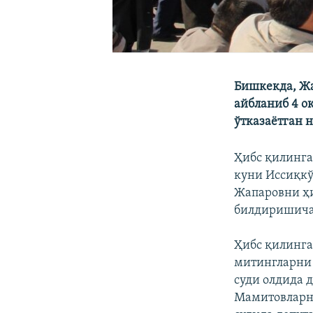
Бишкекда, Жа
айбланиб 4 о
ўтказаётган 
Ҳибс қилинга
куни Иссиқкў
Жапаровни ҳ
билдиришича
Ҳибс қилинга
митингларни 
суди олдида 
Мамитовларни