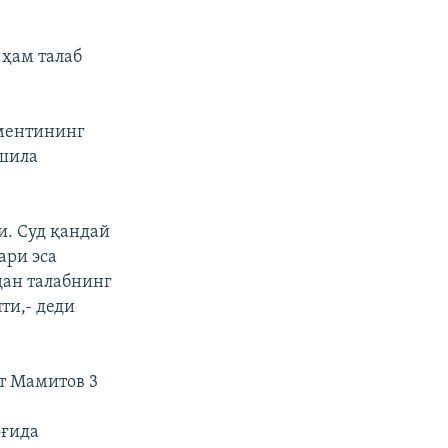
ҳам талаб
аментининг
ўшила
и. Суд қандай
ари эса
ан талабнинг
ти,- деди
т Мамитов 3
оғида