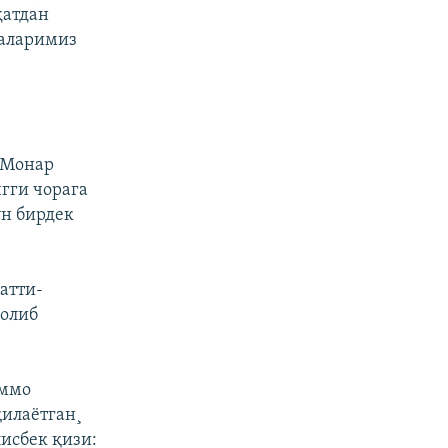
ҳатдан
раларимиз
 Монар
гги чорага
ун бирдек
атти-
солиб
аммо
илаëтган¸
лисбек қизи: