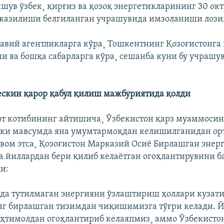
ишув ўзбек¸ қирғиз ва қозоқ энергетикларининг 30 ок
казилиши белгиланган учрашувида имзоланиши лози
вий агентликларга кўра¸ Тошкентнинг Қозоғистонга
ни ва бошқа сабарларга кўра¸ сешанба куни бу учрашу
ескин қарор қабул қилиш мажбуриятида қолди
т котибининг айтишича¸ Ўзбекистон қарз муаммосин
ки мавсумда яна умумтармоқдан келишилганидан орт
вом этса¸ Қозоғистон Марказий Осиë Бирлашган эне
 йиллардан бери қилиб келаëтган огоҳлантирувини 
и:
ўзда тутилмаган энергияни ўзлаштириш ҳоллари кузати
нг бирлашган тизимдан чиқишимизга тўғри келади. 
эҳтимолдан огоҳлантириб келаяпмиз¸ аммо Ўзбекисто