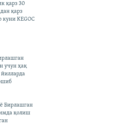
к қарз 30
идан қарз
бр куни KEGOC
Бирлашган
н учун ҳақ
2 йилларда
 ошиб
иë Бирлашган
зимда қолиш
ган