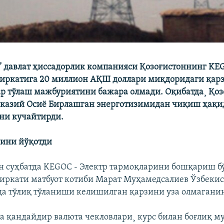
” давлат ҳиссадорлик компанияси Қозоғистоннинг KE
иркатига 20 миллион АҚШ доллари миқдоридаги қар
ар тўлаш мажбуриятини бажара олмади. Оқибатда¸ Қоз
казий Осиë Бирлашган энерготизимидан чиқиш ҳақи
ни кучайтирди.
зини йўқотди
н суҳбатда KEGOC - Электр тармоқларини бошқариш б
иркати матбуот котиби Марат Муҳамедсалиев Ўзбеки
а тўлиқ тўланиши келишилган қарзини уза олмагани
да қандайдир валюта чекловлари¸ курс билан боғлиқ м