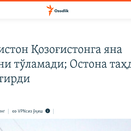
истон Қозоғистонга яна
ни тўламади; Остона та
тирди
инг
VPNсиз ўқиш