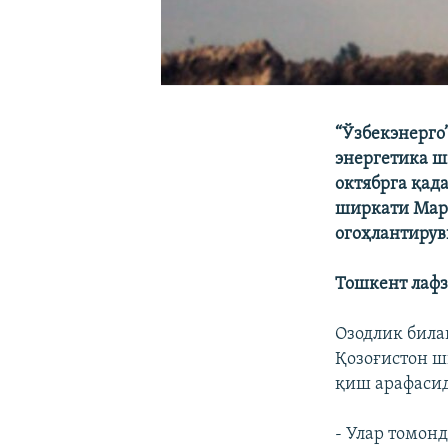
“Ўзбекэнерго
энергетика ш
октябрга қад
ширкати Мар
огоҳлантирув
Тошкент лаф
Озодлик била
Қозоғистон ш
қиш арафасид
- Улар томон