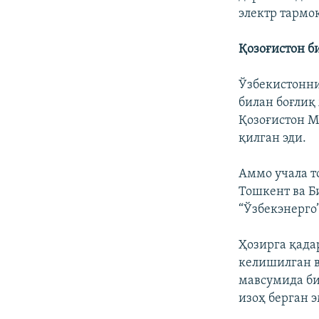
электр тармо
Қозоғистон б
Ўзбекистонни
билан боғлиқ
Қозоғистон М
қилган эди.
Аммо учала т
Тошкент ва Б
“Ўзбекэнерго
Ҳозирга қада
келишилган в
мавсумида би
изоҳ берган э