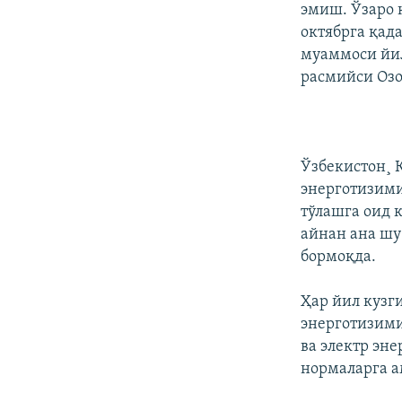
эмиш. Ўзаро 
октябрга қад
муаммоси йил
расмийси Озо
Ўзбекистон¸ 
энерготизими
тўлашга оид 
айнан ана шу
бормоқда.
Ҳар йил куз
энерготизими
ва электр эн
нормаларга а