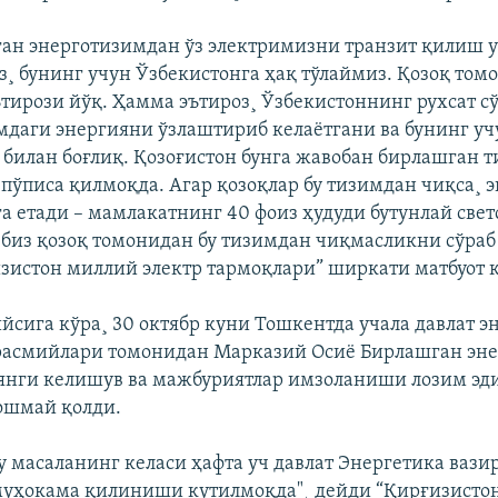
ган энерготизимдан ўз электримизни транзит қилиш 
¸ бунинг учун Ўзбекистонга ҳақ тўлаймиз. Қозоқ том
ътирози йўқ. Ҳамма эътироз¸ Ўзбекистоннинг рухсат с
даги энергияни ўзлаштириб келаëтгани ва бунинг уч
 билан боғлиқ. Қозоғистон бунга жавобан бирлашган 
пўписа қилмоқда. Агар қозоқлар бу тизимдан чиқса¸ э
а етади – мамлакатнинг 40 фоиз ҳудуди бутунлай свет
биз қозоқ томонидан бу тизимдан чиқмасликни сўраб
зистон миллий электр тармоқлари” ширкати матбуот 
йсига кўра¸ 30 октябр куни Тошкентда учала давлат э
расмийлари томонидан Марказий Осиë Бирлашган эн
янги келишув ва мажбуриятлар имзоланиши лозим эди
ошмай қолди.
у масаланинг келаси ҳафта уч давлат Энергетика вази
муҳокама қилиниши кутилмоқда"¸ дейди “Қирғизисто