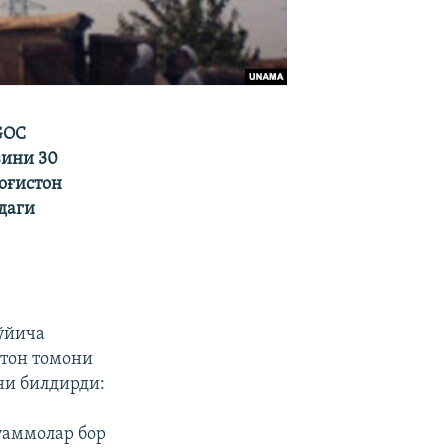
GOC
зини 30
оғистон
даги
ўйича
стон томони
ни билдирди:
уаммолар бор