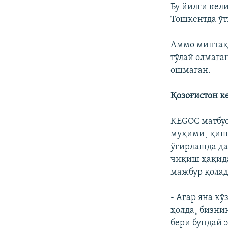
Бу йилги кел
Тошкентда ўт
Аммо минтақа
тўлай олмага
ошмаган.
Қозоғистон к
KEGOC матбуо
муҳими¸ қиш
ўғирлашда да
чиқиш ҳақида
мажбур қолад
- Агар яна к
ҳолда¸ бизни
бери бундай 