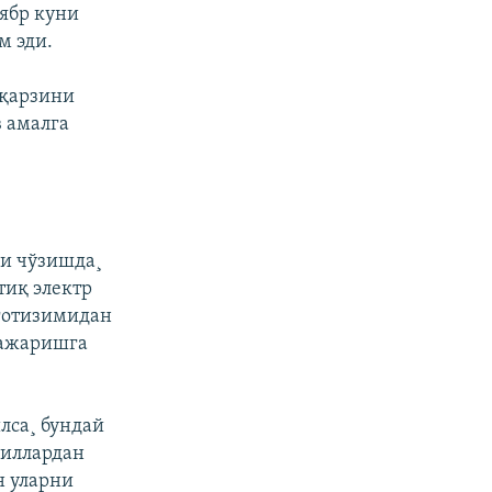
тябр куни
м эди.
 қарзини
в амалга
и чўзишда¸
иқ электр
рготизимидан
бажаришга
лса¸ бундай
Йиллардан
н уларни