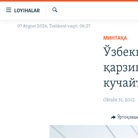
Линклар
LOYIHALAR
Бош
мавзуларга
Излаш
07 Avgust 2026, Toshkent vaqti: 06:27
OZODLIK SURISHTIRUVLARI
ўтинг
Асосий
МИНТАҚА
OZODVIDEO
навигацияга
Ўзбек
OZODARXIV
ўтинг
Қидиришга
қарзи
ўтинг
кучай
Oktabr 31, 2012
Ўртоқлаш