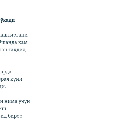
чўкади
злаштиргани
 ўшанда ҳам
лан таҳдид
ларда
врал куни
ди.
ни нима учун
қиш
оид бирор