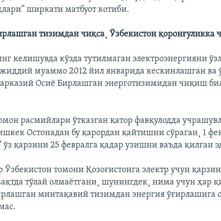
қлари” ширкати матбуот котиби.
ирлашган тизимдан чиқса¸ Ўзбекистон қоронғуликка 
нг келишувда кўзда тутилмаган электроэнергияни ў
 жиддий муаммо 2012 йил январида кескинлашган ва
арказий Осиë Бирлашган энерготизимидан чиқиш би
омон расмийлари ўтказган қатор фавқулодда учрашув
ишкек Остонадан бу қарордан қайтишни сўраган¸ 1 фе
” ўз қарзини 25 февралга қадар узишни ваъда қилган э
р Ўзбекистон томони Қозоғистонга электр учун қарзи
ақтда тўлай олмаëтгани¸ шунингдек¸ нима учун ҳар 
рлашган минтақавий тизимдан энергия ўғирлашига 
мас.