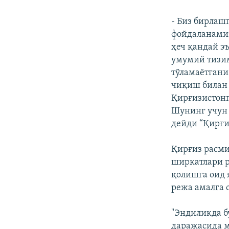
- Биз бирлаш
фойдаланамиз
ҳеч қандай э
умумий тизим
тўламаëтгани
чиқиш билан 
Қирғизистонг
Шунинг учун 
дейди “Қирғи
Қирғиз расми
ширкатлари 
қолишга оид 
режа амалга 
"Эндиликда б
даражасида 