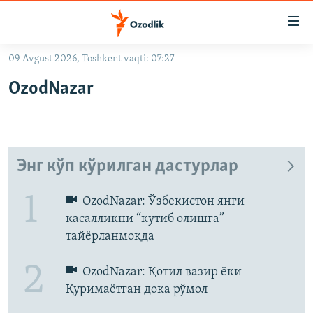
Линклар
Бош
мавзуларга
09 Avgust 2026, Toshkent vaqti: 07:27
ўтинг
OZODLIK SURISHTIRUVLARI
Асосий
OzodNazar
OZODVIDEO
навигацияга
ўтинг
ОБУНА БЎЛИШ
OZODARXIV
Қидиришга
ўтинг
На русском
Энг кўп кўрилган дастурлар
YouTube
1
ИЖТИМОИЙ ТАРМОҚЛАР
OzodNazar: Ўзбекистон янги
Обуна бўлиш
касалликни “кутиб олишга”
тайёрланмоқда
2
OzodNazar: Қотил вазир ёки
Қуримаётган дока рўмол
Озодлик бошқа тилларда