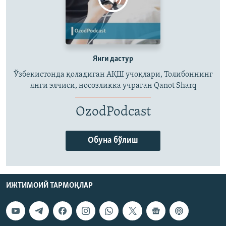
Янги дастур
Ўзбекистонда қоладиган АҚШ учоқлари, Толибоннинг
янги элчиси, носозликка учраган Qanot Sharq
OzodPodcast
Обуна бўлиш
ИЖТИМОИЙ ТАРМОҚЛАР