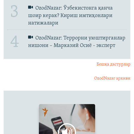
3
OzodNazar: Ўзбекистонга қанча
шоир керак? Кириш имтиҳонлари
натижалари
4
OzodNazar: Террорни уюштирганлар
нишони – Марказий Осиё - эксперт
Бошқа дастурлар
OzodNazar архиви