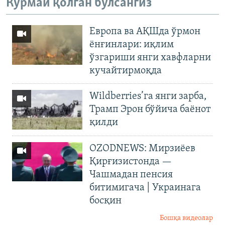
Кўрмай қолган бўлсангиз
Европа ва АҚШда ўрмон
ёнғинлари: иқлим
ўзгариши янги хавфларни
кучайтирмоқда
Wildberries’га янги зарба,
Трамп Эрон бўйича баёнот
қилди
OZODNEWS: Мирзиёев
Қирғизистонда —
Чашмадан пенсия
битимигача | Украинага
босқин
Бошқа видеолар