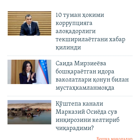
10 туман ҳокими
коррупцияга
алоқадорлиги
текширилаётгани хабар
қилинди
Саида Мирзиеёва
бошқараётган идора
ваколатлари қонун билан
мустаҳкамланмоқда
Қўштепа канали
Марказий Осиёда сув
инқирозини келтириб
чиқарадими?
Бошқа мақолалар