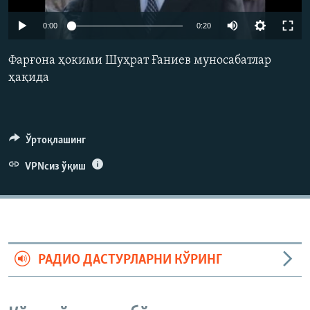
0:00
0:20
Фарғона ҳокими Шуҳрат Ғаниев муносабатлар
ҳақида
Ўртоқлашинг
VPNсиз ўқиш
РАДИО ДАСТУРЛАРНИ КЎРИНГ