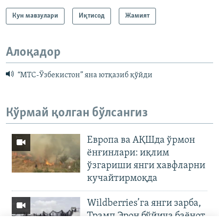
Кун мавзулари
Иқтисод
Жамият
Алоқадор
“МТС-Ўзбекистон” яна ютқазиб қўйди
Кўрмай қолган бўлсангиз
Европа ва АҚШда ўрмон
ёнғинлари: иқлим
ўзгариши янги хавфларни
кучайтирмоқда
Wildberries’га янги зарба,
Трамп Эрон бўйича баёнот