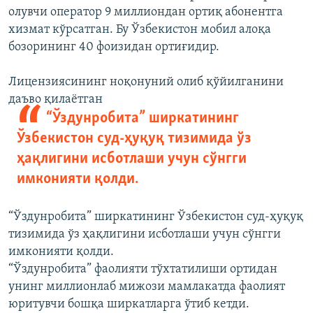
олувчи оператор 9 миллиондан ортиқ абонентга
хизмат кўрсатган. Бу Ўзбекистон мобил алоқа
бозорининг 40 фоизидан ортиғидир.
Лицензиясининг ноқонуний олиб қўйилганини
даъво қилаётган
“Ўздунробита” ширкатининг
Ўзбекистон суд-ҳуқуқ тизимида ўз
ҳақлигини исботлаши учун сўнгги
имконияти қолди.
“Ўздунробита” ширкатининг Ўзбекистон суд-ҳуқуқ
тизимида ўз ҳақлигини исботлаши учун сўнгги
имконияти қолди.
“Ўздунробита” фаолияти тўхтатилиши ортидан
унинг миллионлаб мижози мамлакатда фаолият
юритувчи бошқа ширкатларга ўтиб кетди.