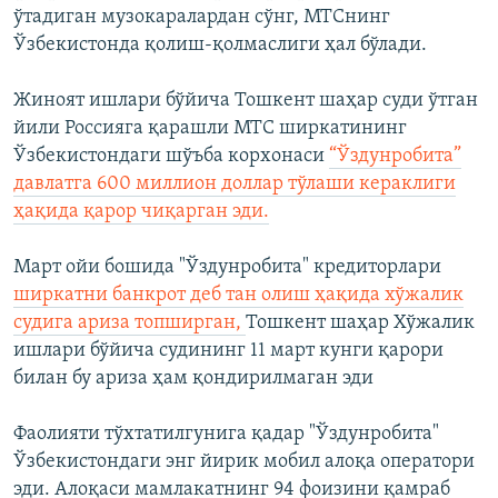
ўтадиган музокаралардан сўнг, МТСнинг
Ўзбекистонда қолиш-қолмаслиги ҳал бўлади.
Жиноят ишлари бўйича Тошкент шаҳар суди ўтган
йили Россияга қарашли МТС ширкатининг
Ўзбекистондаги шўъба корхонаси
“Ўздунробита”
давлатга 600 миллион доллар тўлаши кераклиги
ҳақида қарор чиқарган эди.
Март ойи бошида "Ўздунробита" кредиторлари
ширкатни банкрот деб тан олиш ҳақида хўжалик
судига ариза топширган,
Тошкент шаҳар Хўжалик
ишлари бўйича судининг 11 март кунги қарори
билан бу ариза ҳам қондирилмаган эди
Фаолияти тўхтатилгунига қадар "Ўздунробита"
Ўзбекистондаги энг йирик мобил алоқа оператори
эди. Алоқаси мамлакатнинг 94 фоизини қамраб