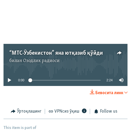
“МТС-Ўзбекистон” яна ютқазиб қўйди
билан
Озодлик радиоси
Айни дамда медиа-манба мавжуд эмас
0:00
2:24
Бевосита линк
Ўртоқлашинг
VPNсиз ўқиш
Follow us
This item is part of