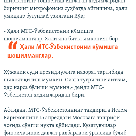
Ширкатнинг Тошкентда ишлаган ходимларидан
бирининг микрофонсиз суҳбатда айтишича, ҳали
умидлар бутунлай узилгани йўқ:
- Ҳали МТС-Ўзбекистонни кўмишга
шошилманглар.
Ҳали яна битта имконият бор.
Ҳали МТС-Ўзбекистонни кўмишга
шошилманглар.
Хўжалик суди президиумига назорат тартибида
шикоят қилиш мумкин. Сизга тўғрисини айтсам,
ҳар нарса бўлиши мумкин,- дейди МТС-
Ўзбекистон ходимларидан бири.
Афтидан, МТС-Ўзбекистоннинг тақдирига Ислом
Каримовнинг 15 апрелдаги Москвага ташрифи
чоғида сўнгги нуқта қўйилади. Кузатувчилар
фикрича,икки давлат раҳбарлари ўртасида бўлиб