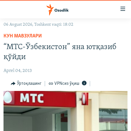
Линклар
Бош
мавзуларга
06 Avgust 2026, Toshkent vaqti: 18:02
ўтинг
OZODLIK SURISHTIRUVLARI
Асосий
КУН МАВЗУЛАРИ
OZODVIDEO
навигацияга
“МТС-Ўзбекистон” яна ютқазиб
ўтинг
OZODARXIV
қўйди
Қидиришга
ўтинг
На русском
Aprel 04, 2013
ИЖТИМОИЙ ТАРМОҚЛАР
Ўртоқлашинг
VPNсиз ўқиш
Озодлик бошқа тилларда