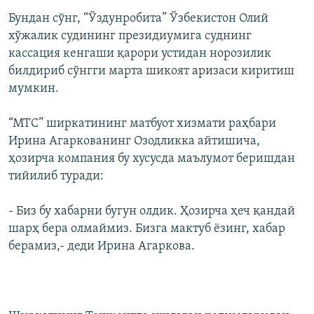
Бундан сўнг, “Ўздунробита” Ўзбекистон Олий
хўжалик судининг президиумига суднинг
кассация кенгаши қарори устидан норозилик
билдириб сўнгги марта шикоят аризаси киритиш
мумкин.
“МТС” ширкатининг матбуот хизмати раҳбари
Ирина Агаркованинг Озодликка айтишича,
ҳозирча компания бу хусусда маълумот беришдан
тийилиб туради:
- Биз бу хабарни бугун олдик. Ҳозирча ҳеч қандай
шарҳ бера олмаймиз. Бизга мактуб ёзинг, хабар
берамиз,- деди Ирина Агаркова.