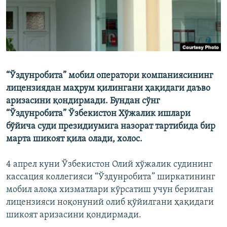
“Ўздунробита” мобил оператори компаниясининг
лицензиядан маҳрум қилингани ҳақидаги даъво
аризасини қондирмади. Бундан сўнг
“Ўздунробита” Ўзбекистон Хўжалик ишлари
бўйича суди президиумига назорат тартибида бир
марта шикоят қила олади, холос.
4 апрел куни Ўзбекистон Олий хўжалик судининг
кассация коллегияси “Ўздунробита” ширкатининг
мобил алоқа хизматлари кўрсатиш учун берилган
лицензияси ноқонуний олиб қўйилгани ҳақидаги
шикоят аризасини қондирмади.