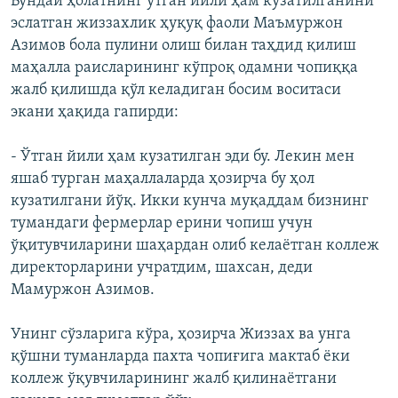
Бундай ҳолатнинг ўтган йили ҳам кузатилганини
эслатган жиззахлик ҳуқуқ фаоли Маъмуржон
Азимов бола пулини олиш билан таҳдид қилиш
маҳалла раисларининг кўпроқ одамни чопиққа
жалб қилишда қўл келадиган босим воситаси
экани ҳақида гапирди:
- Ўтган йили ҳам кузатилган эди бу. Лекин мен
яшаб турган маҳаллаларда ҳозирча бу ҳол
кузатилгани йўқ. Икки кунча муқаддам бизнинг
тумандаги фермерлар ерини чопиш учун
ўқитувчиларини шаҳардан олиб келаётган коллеж
директорларини учратдим, шахсан, деди
Мамуржон Азимов.
Унинг сўзларига кўра, ҳозирча Жиззах ва унга
қўшни туманларда пахта чопиғига мактаб ёки
коллеж ўқувчиларининг жалб қилинаётгани