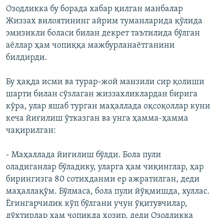
Озодликка бу борада хабар қилган манбалар
Жиззах вилоятининг айрим туманларида қўлида
эмизикли боласи билан декрет таътилида бўлган
аёллар ҳам чопиққа мажбурланаётганини
билдирди.
Бу ҳақда исми ва турар-жой манзили сир қолиши
шарти билан сўзлаган жиззахликлардан бирига
кўра, улар яшаб турган маҳаллада оқсоқоллар куни
кеча йиғилиш ўтказган ва унга ҳамма-ҳамма
чақирилган:
- Маҳаллада йиғилиш бўлди. Бола пули
оладиганлар бўладику, уларга ҳам чиқинглар, ҳар
бирингизга 80 сотихданми ер ажратилган, деди
маҳаллақўм. Бўлмаса, бола пули йўқмишда, хуллас.
Ёғингарчилик кўп бўлгани учун ўқитувчилар,
дўхтирлар ҳам чопиқда ҳозир, деди Озодликка