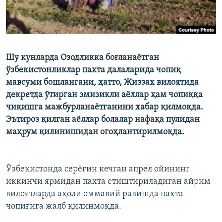
Шу кунларда Озодликка боғланаётган
ўзбекистонликлар пахта далаларида чопиқ
мавсуми бошлангани, ҳатто, Жиззах вилоятида
декретда ўтирган эмизикли аёллар ҳам чопиққа
чиқишга мажбурланаётганини хабар қилмоқда.
Эътироз қилган аёллар болалар нафақа пулидан
маҳрум қилинишидан огоҳлантирилмоқда.
Ўзбекистонда серёғин кечган апрел ойининг
иккинчи ярмидан пахта етиштириладиган айрим
вилоятларда аҳоли оммавий равишда пахта
чопиғига жалб қилинмоқда.