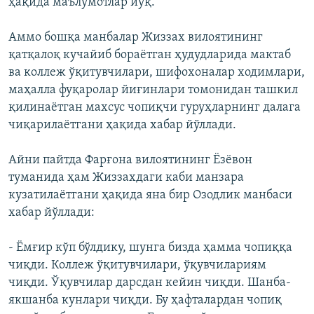
ҳақида маълумотлар йўқ.
Аммо бошқа манбалар Жиззах вилоятининг
қатқалоқ кучайиб бораётган ҳудудларида мактаб
ва коллеж ўқитувчилари, шифохоналар ходимлари,
маҳалла фуқаролар йиғинлари томонидан ташкил
қилинаётган махсус чопиқчи гуруҳларнинг далага
чиқарилаётгани ҳақида хабар йўллади.
Айни пайтда Фарғона вилоятининг Ёзёвон
туманида ҳам Жиззахдаги каби манзара
кузатилаëтгани ҳақида яна бир Озодлик манбаси
хабар йўллади:
- Ёмғир кўп бўлдику, шунга бизда ҳамма чопиққа
чиқди. Коллеж ўқитувчилари, ўқувчилариям
чиқди. Ўқувчилар дарсдан кейин чиқди. Шанба-
якшанба кунлари чиқди. Бу ҳафталардан чопиқ