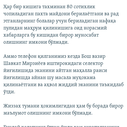
Ҳар бир кишига тахминан 80 сотихлик
чопиладиган пахта майдони берилаётгани ва рад
этганларнинг болалар учун бериладиган нафақа
пулидан маҳрум қилинишига оид норасмий
хабарларга бу кишидан бирор муносабат
олишнинг имкони бўлмади.
Аммо телефон қилганимиз кезда Бош вазир
Шавкат Мирзиёев иштирокидаги селектор
йиғилишида эканини айтган маҳалла раиси
йиғилишда айнан шу масала муҳокама
қилинаётгани ва аҳвол жиддий эканини таъкидлаб
ўтди.
Жиззах тумани ҳокимлигидан ҳам бу борада бирор
маълумот олишнинг имкони бўлмади.