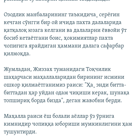
Озодлик манбаларининг таъкидича¸ серёғин
кечган сўнгги бир ой ичида пахта далаларида
қатқалоқ юзага келгани ва далаларни ёввойи ўт
босиб кетаётгани боис, ҳокимиятлар пахта
чопиғига ярайдиган ҳаммани далага сафарбар
қилмоқда.
Жумладан, Жиззах туманидаги Тоқчилик
шаҳарчаси маҳаллаларидан бирининг исмини
ошкор қилмаётганимиз раиси: "Ҳа¸ энди битта-
биттадан ҳар уйдан одам чиқиши керак, шунақа
топшириқ борда бизда", деган жавобни берди.
Маҳалла раиси ёш болали аёллар ўз ўрнига
кимнидир чопиққа юбориши мумкинлигини ҳам
тушунтирди.