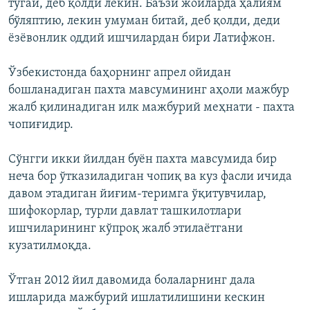
тугай, деб қолди лекин. Баъзи жойларда ҳалиям
бўляптию, лекин умуман битай, деб қолди, деди
ёзёвонлик оддий ишчилардан бири Латифжон.
Ўзбекистонда баҳорнинг апрел ойидан
бошланадиган пахта мавсумининг аҳоли мажбур
жалб қилинадиган илк мажбурий меҳнати - пахта
чопиғидир.
Сўнгги икки йилдан буён пахта мавсумида бир
неча бор ўтказиладиган чопиқ ва куз фасли ичида
давом этадиган йиғим-теримга ўқитувчилар,
шифокорлар, турли давлат ташкилотлари
ишчиларининг кўпроқ жалб этилаётгани
кузатилмоқда.
Ўтган 2012 йил давомида болаларнинг дала
ишларида мажбурий ишлатилишини кескин