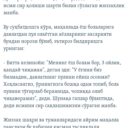
исми сир қолиши шарти билан сўзлаган жиззахлик
манба.
Бу суҳбатдошга кўра, маҳаллада ёш болаларига
давлатдан пул олаётган аёлларнинг аксарияти
бундан норози бўлиб, эътироз билдиришга
уринган:
- Битта келинойи: "Менинг ёш болам бор, 3 ойлик,
қандай чиқаман", деган эди: "У ёғини биз
билмадик, давлатнинг пулини ейиш осонми?
Хоҳласангиз, ўрнингизга бошқа одам топиб, бола
пулини тўғирлаб берамизда, чопиққа олиб
чиқаверамиз", деди. Шунақа гаплар бўляптида,
деди исмини сир сақлашимизни сўраган манба.
Жиззах шаҳри ва туманларидаги айрим маҳалла
раислари бу хабарни қисман тасдиқлади.