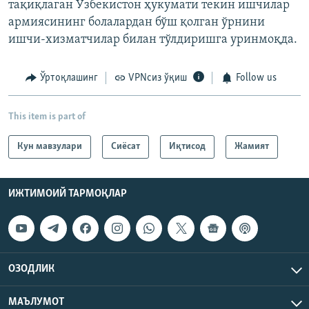
тақиқлаган Ўзбекистон ҳукумати текин ишчилар
армиясининг болалардан бўш қолган ўрнини
ишчи-хизматчилар билан тўлдиришга уринмоқда.
Ўртоқлашинг
VPNсиз ўқиш
Follow us
This item is part of
Кун мавзулари
Сиёсат
Иқтисод
Жамият
ИЖТИМОИЙ ТАРМОҚЛАР
ОЗОДЛИК
МАЪЛУМОТ