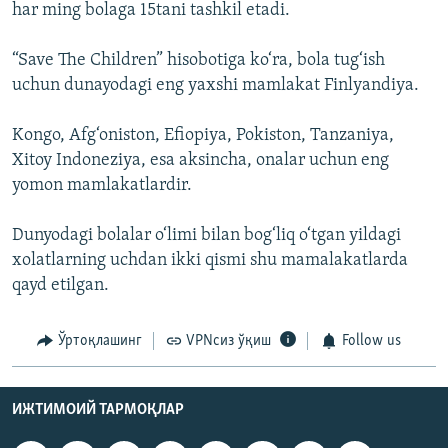
har ming bolaga 15tani tashkil etadi.
“Save The Children” hisobotiga ko‘ra, bola tug‘ish
uchun dunayodagi eng yaxshi mamlakat Finlyandiya.
Kongo, Afg‘oniston, Efiopiya, Pokiston, Tanzaniya,
Xitoy Indoneziya, esa aksincha, onalar uchun eng
yomon mamlakatlardir.
Dunyodagi bolalar o‘limi bilan bog‘liq o‘tgan yildagi
xolatlarning uchdan ikki qismi shu mamalakatlarda
qayd etilgan.
Ўртоқлашинг
VPNсиз ўқиш
Follow us
ИЖТИМОИЙ ТАРМОҚЛАР