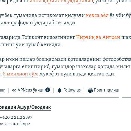
вларида яна
икки қария аёл ўлдирилиб
, уйлари тунаб 
луғбек туманида истиқомат қилувчи
кекса аëл
ўз уйи б
ил тарафидан ўлдириб кетилди.
таларида Тошкент вилоятининг
Чирчиқ ва Ангрен
шаҳ
ёлнинг уйи тунаб кетилди.
р ички ишлар бошқармаси қотилларнинг фотороботла
ўчаларга ёпиштириб, гумондор шахслар ҳақида милиц
га
5 миллион сўм
мукофот пули ваъда қилган эди.
инг
VPNсиз ўқиш
Follow us
Принт қилиш
риддин Ашур/Озодлик
 +420 2 2112 2397
e: assadrskype