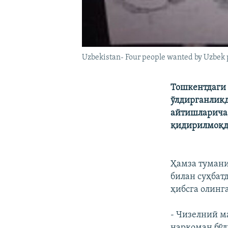
Uzbekistan- Four people wanted by Uzbek 
Тошкентдаги 
ўлдирганликд
айтишларича,
қидирилмоқд
Ҳамза туман
билан суҳбат
ҳибсга олинг
- Чизелний м
наркоман бўл