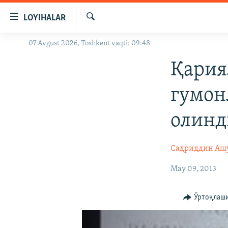
Линклар
LOYIHALAR
Бош
мавзуларга
Излаш
07 Avgust 2026, Toshkent vaqti: 09:48
OZODLIK SURISHTIRUVLARI
ўтинг
Асосий
OZODVIDEO
Қария
навигацияга
OZODARXIV
ўтинг
гумон
Қидиришга
ўтинг
олинд
Садриддин Аш
May 09, 2013
Ўртоқлаш