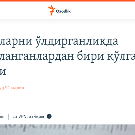
ларни ўлдирганликда
ланганлардан бири қўлг
и
ур/Озодлик
инг
VPNсиз ўқиш