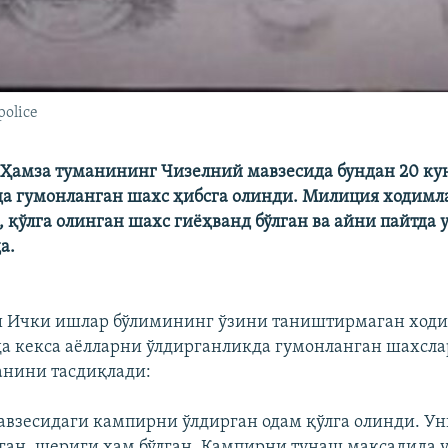
police
Ҳамза туманининг Чизелний мавзесида бундан 20 кун
а гумонланган шахс ҳибсга олинди. Милиция ходим
 қўлга олинган шахс гиёҳванд бўлган ва айни пайтда
а.
и Ички ишлар бўлимининг ўзини таништирмаган ход
да кекса аёлларни ўлдирганликда гумонланган шахсл
анини тасдиқлади:
авзесидаги кампирни ўлдирган одам қўлга олинди. Ун
ган, шериги ҳам бўлган. Кампирни тунаш мақсадида у