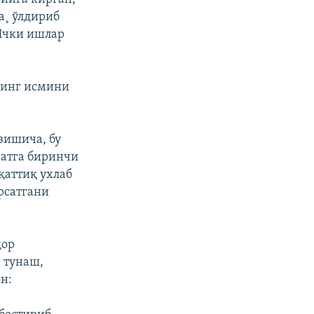
а¸ ўлдириб
 Ички ишлар
нинг исмини
зишича, бу
ватга биринчи
қаттиқ ухлаб
рсатгани
ҳор
 тунаш,
н: