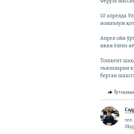
Феруза масси
10 апрелда У
номаълум қот
Апрел ойи ўр
икки ёлғиз а
Тошкент шаҳа
эълонларни к
берган шахс
Ўртоқлаш
Сад
тел:
Skyp