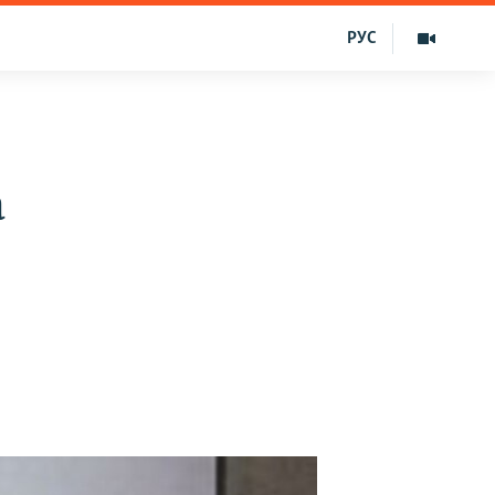
РУС
а