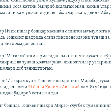
нинг синглисини уйига куппа-кундуз учтаси маскада
лимиз роса қаттиқ бақириб додлаган экан, кейин улар 
аласини ҳам ушлашибди, ёш болалар экан, дейди Абд
р Ички ишлар бошқармасидан олинган маълумотга кў
да Тошкент шаҳрида ёлғиз пенсионерларни тунаш ва
ни йигирмадан ошган.
р "Маҳалла" жамғармасидан олинган маълумотга кўра
лдириш ва тунаш ҳолатларида, жиноятчилар ўзларин
имлари деб таништирган.
г 17 феврал куни Тошкент шаҳрининг Миробод туман
ласида яшовчи
91 ёшли Ҳакима Авлоний
ҳам ўз уйида 
нидан ўлдириб кетилган эди.
г бошида Тошкент шаҳри Мирзо-Улуғбек туманининг