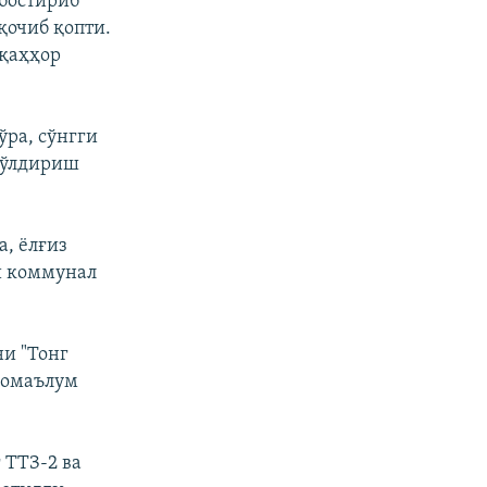
 бостириб
қочиб қопти.
уқаҳҳор
ра, сўнгги
 ўлдириш
, ёлғиз
и коммунал
и "Тонг
номаълум
 ТТЗ-2 ва