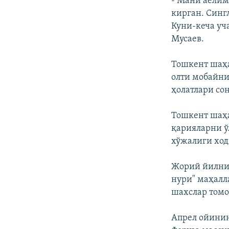
- Мани аёлим
кирган. Синг
Куни-кеча уч
Мусаев.
Тошкент шаҳа
олти мобайни
ҳолатлари со
Тошкент шаҳа
қарияларни ў
хўжалиги ход
Жорий йилнин
нури" маҳал
шахслар томо
Апрел ойинин