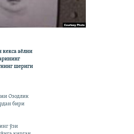
 кекса аёлни
ларининг
 унинг шериги
ими Озодлик
ардан бири
инг ўзи
йига кирган,