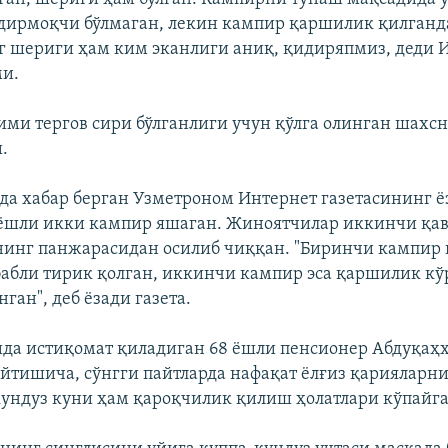
лдирмоқчи бўлмаган, лекин кампир қаршилик қилганд
г шериги ҳам ким эканлиги аниқ, қидиряпмиз, деди
ми.
ми тергов сири бўлганлиги учун қўлга олинган шахс
.
ида хабар берган Узметроном Интернет газетасининг ё
3 ёшли икки кампир яшаган. Жиноятчилар иккинчи қа
нинг панжарасидан осилиб чиққан. "Биринчи кампир 
бабли тирик қолган, иккинчи кампир эса қаршилик кў
ган", деб ёзади газета.
да истиқомат қиладиган 68 ёшли пенсионер Абдуқаҳ
йтишича, сўнгги пайтларда нафақат ёлғиз қарияларни
кундуз куни ҳам қароқчилик қилиш ҳолатлари кўпайга