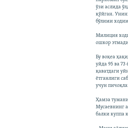
ўзи аслида ў
қўйган. Унин
бўлими ходи
Милиция ходи
ошкор этмади
Бу воқеа ҳақ
уйда 95 ва 7
қаватдаги уй
ётганлиги са
учун пичоқлан
Ҳамза тумани
Мусаевнинг а
балки куппа 