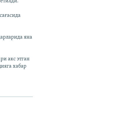
кетилди.
ўсағасида
арларида яна
ри акс этган
ияга хабар