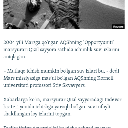
2004 yili Marsga qo'ngan AQShning "Opportyuniti"
marsyurari Qizil sayyora sathida ichimlik suvi izlarini
aniqlagan.
– Mutlaqo ichish mumkin bo‘lgan suv izlari bu, - dedi
Mars missiyasiga mas‘ul bo‘lgan AQShning Kornell
universiteti professori Stiv Skvayyers.
Xabarlarga ko'ra, marsyurar Qizil sayyoradagi Indevor
krateri yonida ichishga yaroqli bo'lgan suv tufayli
shakllangan loy izlarini topgan.