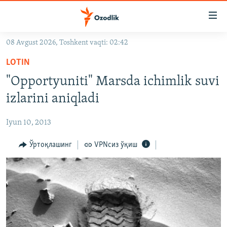
Линклар
Бош
мавзуларга
08 Avgust 2026, Toshkent vaqti: 02:42
ўтинг
OZODLIK SURISHTIRUVLARI
Асосий
LOTIN
OZODVIDEO
навигацияга
"Opportyuniti" Marsda ichimlik suvi
ўтинг
OZODARXIV
izlarini aniqladi
Қидиришга
ўтинг
На русском
Iyun 10, 2013
ИЖТИМОИЙ ТАРМОҚЛАР
Ўртоқлашинг
VPNсиз ўқиш
Озодлик бошқа тилларда