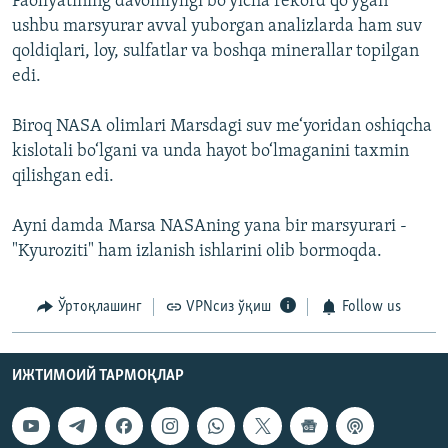
Faoliyatining davomiyligi bo'yicha rekord qo'ygan
ushbu marsyurar avval yuborgan analizlarda ham suv
qoldiqlari, loy, sulfatlar va boshqa minerallar topilgan
edi.
Biroq NASA olimlari Marsdagi suv me‘yoridan oshiqcha
kislotali bo‘lgani va unda hayot bo‘lmaganini taxmin
qilishgan edi.
Ayni damda Marsa NASAning yana bir marsyurari -
"Kyuroziti" ham izlanish ishlarini olib bormoqda.
Ўртоқлашинг
VPNсиз ўқиш
Follow us
ИЖТИМОИЙ ТАРМОҚЛАР